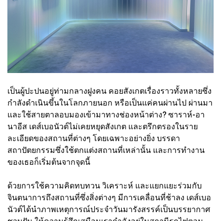
เป็นผู้ปะปนอยู่ท่ามกลางฝูงคน คอยสังเกตเรื่องราวทั้งหลายซึ่ง
กำลังดำเนินขึ้นในโลกภายนอก หรือเป็นแค่คนผ่านไป ผ่านมา
และใช้สายตาลอบมองเข้ามาทางช่องหน้าต่าง? ซาราห์-อา
นาอีส เดส์เบอนัวต์ไม่เคยหยุดสังเกต และตรึกตรองในราย
ละเอียดของสถานที่ต่างๆ โดยเฉพาะอย่างยิ่ง บรรดา
สถาปัตยกรรมซึ่งใช้ตกแต่งสถานที่เหล่านั้น และการทำงาน
ของเธอก็เริ่มต้นจากจุดนี้
ด้วยการใช้ความคิดทบทวน วิเคราะห์ และแยกแยะร่วมกับ
จินตนาการถึงสถานที่ซึ่งสิ่งต่างๆ มีการเคลื่อนที่ช้าลง เดส์เบอ
นัวต์ได้นำภาพเหตุการณ์ประจำวันมารังสรรค์เป็นบรรยากาศ
ชวนฝัน ให้ความรู้สึกเสมือนเรากำลังอยู่ในสถานีรถไฟตอน