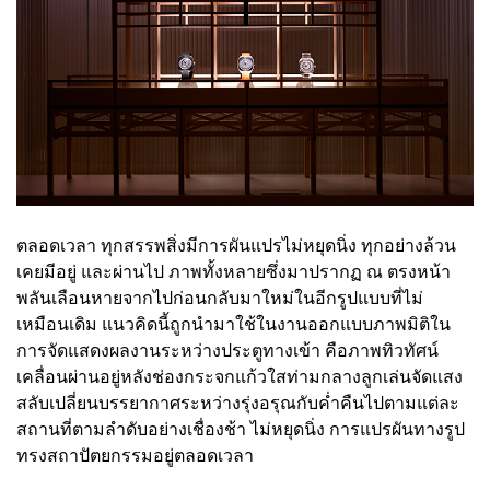
ตลอดเวลา ทุกสรรพสิ่งมีการผันแปรไม่หยุดนิ่ง ทุกอย่างล้วน
เคยมีอยู่ และผ่านไป ภาพทั้งหลายซึ่งมาปรากฏ ณ ตรงหน้า
พลันเลือนหายจากไปก่อนกลับมาใหม่ในอีกรูปแบบที่ไม่
เหมือนเดิม แนวคิดนี้ถูกนำมาใช้ในงานออกแบบภาพมิติใน
การจัดแสดงผลงานระหว่างประตูทางเข้า คือภาพทิวทัศน์
เคลื่อนผ่านอยู่หลังช่องกระจกแก้วใสท่ามกลางลูกเล่นจัดแสง
สลับเปลี่ยนบรรยากาศระหว่างรุ่งอรุณกับค่ำคืนไปตามแต่ละ
สถานที่ตามลำดับอย่างเชื่องช้า ไม่หยุดนิ่ง การแปรผันทางรูป
ทรงสถาปัตยกรรมอยู่ตลอดเวลา