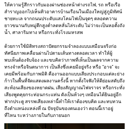
ให้ความรู้สึกราวกับมองผ่านช่องหน้าต่างรถไฟ, รถ หรือเรือ
สำราญออกไปเห็นทิวอาคารบ้านเรือนในเมืองใหญ่สู่ภูมิทัศน์
ชายทะเล จากถนนประดับแสงโคมไฟเป็นจุดๆ ตลอดความ
ยาวขนานกับหมู่ตึกสูงต่ำลดหลั่นไล่ระดับ ไม่ว่าจะเป็นหอตั้งถัง
น้ำ, ศาลาริมทาง หรือกระทั่งโรงมหรสพ
ด้วยการใช้มิติทรงสถาปัตยกรรมจำลองแบบเสมือนจริงก่อ
ทัศนียภาพเคลื่อนผ่านไปตามเส้นทางตลอดเวลา ทำให้ผู้
พบเห็นต้องจับจ้อง และขบคิดว่าภาพที่เห็นเป็นผลจากความ
ทรงจำหรือจินตนาการ เป็นสิ่งซึ่งเคยมีอยู่จริง หรือ “อาจ” จะ
เคยมีพร้อมกับภาพมิติ คืองานออกแบบเสียงประกอบแต่ละย่าง
ก้าวในพื้นที่จัดแสดงผลงานครั้งนี้ หากตั้งใจฟังให้ดีย่อมสดับถึง
สะท้อนเสียงของหยาดฝน, เสียงสัญญาณไฟจราจร หรือกระทั่ง
เสียงพูดคุยกระท่อนกระแท่น ดังเป็นห้วงๆ เหมือนได้ยินอยู่อีก
ฟากประตู สรรพเสียงเหล่านี้ทำให้เราต้องขบคิด และทบทวน
ถึงตำแหน่งแหล่งที่ ณ ปัจจุบันของตนเองว่า ตอนนี้เราอยู่
ที่ไหน ระหว่างภายในกับภายนอก