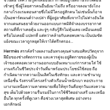
เช้าตรู่ ซึ่งผู้โดยสารคนอื่นยังมาไม่ถึง หรืออาจลงมายังโถง
กลางโรงแรมตอนสายซึ่งไม่มีใครอยู่สักคน ไม่เช่นนั้นก็อาจ
เป็นอพาร์ตเมนต์ว่างเปล่า ที่ผู้อยู่อาศัยเพิ่งจากไปไม่ต่างอันใด
จากแดนสนธยาด้วยงานออกแบบภาพมิติจำลองบรรยากาศ
สถานที่ที่เราเคยคุ้น และจู่ๆ กลับรู้สึกไม่คุ้นเคย เหมือนเคยมี
หรือไม่เคยมี แปลกที่ แต่ทว่าคล้ายกับเคยพบพาน เป็นปมขัด
แย้งขณะเวลาถูกหยุดให้เราได้ตรึกตรอง...
Hermès สรรค์สร้างผลงานอันทรงคุณค่าเสมอศิลปวัตถุจาก
ฝีมือของช่างหัตถกรรม และควรคู่จะอยู่ติดกายของผู้เป็น
เจ้าของตลอดเวลางานออกแบบอันเหมาะแก่การสวมใส่ ใช้
งานจริงในชีวิตประจำวันที่มาพร้อมประโยชน์ใช้สอย ถือ
กำเนิดมาจากความเป็นเลิศในเชิงทักษะ และความชำนาญ
เหนือชั้น รังสรรค์โครงสร้างตัวเรือนน้ำหนักเบา ทอประกาย
เงางามเหนือความคาดหมายเพื่อให้ทุกวันคือทุกวันแห่งความ
สุข เต็มไปด้วยความรื่นรมย์ในการใช้ชีวิตอย่างเสรี และเหนือ
อื่นใด ทุกครั้งที่ดูเวลา คือช่วงเวลาสุดพิเศษ อย่างทรง
เอกลักษณ์