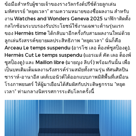
ข้อมือสำหรับผู้ชายเจ้าของรางวัลกรังด์ปรีซ์ด้วยลูกเล่น
มหัศจรรย์ “หยุดเวลา” ตามความหมายของชื่อผลงาน สำหรับ
งาน Watches and Wonders Geneva 2025 นาฬิกาติดตั้ง
กลไกซ้อนระบบรองรับประโยชน์ใช้งานเฉพาะด้านรุ่นแรก
ของ Hermès time ได้กลับมาอีกครั้งกับสามผลงานใหม่ด้วย
ลูกเล่นรังสรรค์ขยายผลประสิทธิภาพ “หยุดเวลา” นั่นก็คือ
Arceau Le temps suspendu (อารโซ เลอ ต็องพ์ซูสป็องดู),
Hermès Cut Le temps suspendu (แอรเมส์ คัต เลอ ต็องพ์
ซูสป็องดู) และ Maillon libre (มายญง ลิบร์) พร้อมกันนั้น เพื่อ
เป็นบทเติมเต็มผลงานรังสรรค์ร่วมสมัยทั้งสามรุ่น ทัศนศิลปิน
ซาราห์-อานาอีส เดส์เบอนัวต์ได้ออกแบบภาพมิติพื้นที่เสมือน
โรงภาพยนตร์ ให้ผู้มาเยือนได้สัมผัสกับประดิษฐกรรม “หยุด
เวลา” ท่ามกลางนิทรรศการระดับโลกครั้งนี้