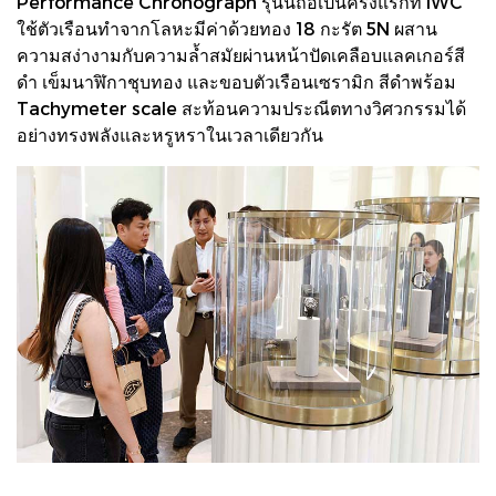
Performance Chronograph รุ่นนี้ถือเป็นครั้งแรกที่ IWC
ใช้ตัวเรือนทำจากโลหะมีค่าด้วยทอง 18 กะรัต 5N ผสาน
ความสง่างามกับความล้ำสมัยผ่านหน้าปัดเคลือบแลคเกอร์สี
ดำ เข็มนาฬิกาชุบทอง และขอบตัวเรือนเซรามิก สีดำพร้อม
Tachymeter scale สะท้อนความประณีตทางวิศวกรรมได้
อย่างทรงพลังและหรูหราในเวลาเดียวกัน