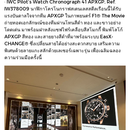
· IWC Pilot’s Watch Chronograph 41 APXGP, Ref.
IW378009 นาฬิกาโครโนกราฟสเตนเลสสตีลเรือนนี้ได้รับ
แรงบันดาลใจจากทีม APXGP ในภาพยนตร์ F1® The Movie
ถ่ายทอดเอกลักษณ์ของทีมผ่านโทนสีดำ ทอง และขาวอย่าง
โดดเด่น มาพร้อมฝาหลังแซฟไฟร์เคลือบสีสโมกกี้ พิมพ์โลโก้
APXGP สีทอง และสายยางสีดำที่มาพร้อมระบบ EasX-
CHANGE® ซึ่งเปลี่ยนสายได้อย่างสะดวกสบาย เสริมความ
พิเศษด้วยลายแกะสลักด้วยเลเซอร์เฉพาะรุ่น เพื่อเฉลิมฉลอง
ความร่วมมือครั้งนี้