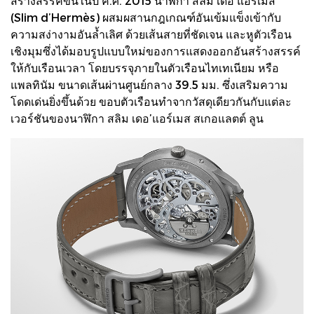
สร้างสรรค์ขึ้นในปี ค.ศ. 2015 นาฬิกา สลิม เดอ’แอร์เมส
(Slim d’Hermès) ผสมผสานกฎเกณฑ์อันเข้มแข็งเข้ากับ
ความสง่างามอันล้ำเลิศ ด้วยเส้นสายที่ชัดเจน และหูตัวเรือน
เชิงมุมซึ่งได้มอบรูปแบบใหม่ของการแสดงออกอันสร้างสรรค์
ให้กับเรือนเวลา โดยบรรจุภายในตัวเรือนไทเทเนียม หรือ
แพลทินัม ขนาดเส้นผ่านศูนย์กลาง 39.5 มม. ซึ่งเสริมความ
โดดเด่นยิ่งขึ้นด้วย ขอบตัวเรือนทำจากวัสดุเดียวกันกับแต่ละ
เวอร์ชันของนาฬิกา สลิม เดอ’แอร์เมส สเกอแลตต์ ลูน