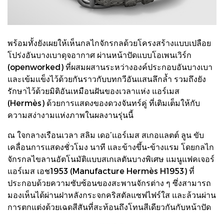
พร้อมทั้งยังเผยให้เห็นกลไกจักรกลด้วยโครงสร้างแบบเปลือย
โปร่งอันบางเบาดุจอากาศ ผ่านหน้าปัดแบบโอเพนเวิร์ก
(openworked) ที่ผสมผสานระหว่างองค์ประกอบอันบางเบา
และเข้มแข็งไว้ด้วยกันราวกับบทกวีอันแสนลึกล้ำ รวมถึงยัง
รักษาไว้ด้วยมิติอันเหมือนฝันของเวลาแห่ง แอร์เมส
(Hermès) ด้วยการแสดงของดวงจันทร์คู่ ที่เติมเต็มให้กับ
ความสง่างามแห่งภาพในผลงานรุ่นนี้
ณ ใจกลางเรือนเวลา สลิม เดอ’แอร์เมส สเกอแลตต์ ลูน ขับ
เคลื่อนการแสดงชั่วโมง นาที และข้างขึ้น-ข้างแรม โดยกลไก
จักรกลไขลานอัตโนมัติแบบสเกเลตันบางพิเศษ แมนูแฟคเจอร์
แอร์เมส เอช1953 (Manufacture Hermès H1953) ที่
ประกอบด้วยความซับซ้อนของสะพานจักรต่าง ๆ ซึ่งสามารถ
มองเห็นได้ผ่านฝาหลังกระจกคริสตัลแซฟไฟร์ใส และล้วนผ่าน
การตกแต่งด้วยเฉดสีสันที่สะท้อนถึงโทนสีเดียวกันกับหน้าปัด