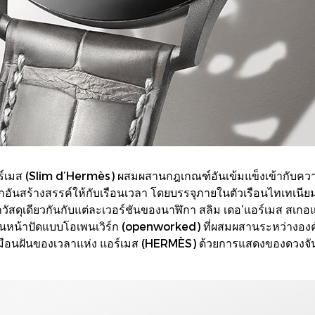
อร์เมส (Slim d’Hermès) ผสมผสานกฎเกณฑ์อันเข้มแข็งเข้ากับความส
อันสร้างสรรค์ให้กับเรือนเวลา โดยบรรจุภายในตัวเรือนไทเทเนีย
กวัสดุเดียวกันกับแต่ละเวอร์ชันของนาฬิกา สลิม เดอ’แอร์เมส สเกอแ
านหน้าปัดแบบโอเพนเวิร์ก (openworked) ที่ผสมผสานระหว่างองค
นเหมือนฝันของเวลาแห่ง แอร์เมส (HERMÈS) ด้วยการแสดงของดวงจันท