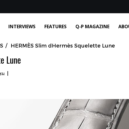
INTERVIEWS
FEATURES
Q-P MAGAZINE
ABO
S
HERMÈS Slim dHermès Squelette Lune
e Lune
าชม
|