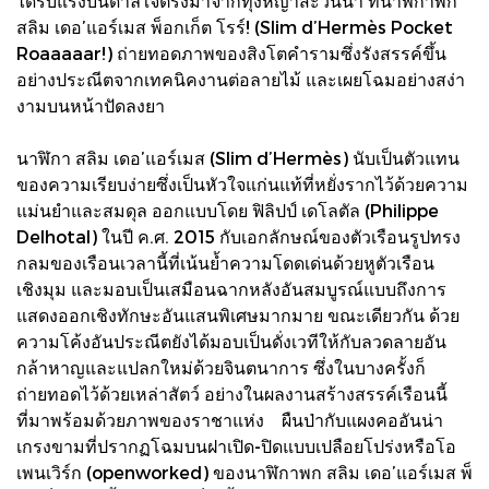
ได้รับแรงบันดาลใจตรงมาจากทุ่งหญ้าสะวันนา ที่นาฬิกาพก
สลิม เดอ’แอร์เมส พ็อกเก็ต โรร์! (Slim d’Hermès Pocket
Roaaaaar!) ถ่ายทอดภาพของสิงโตคำรามซึ่งรังสรรค์ขึ้น
อย่างประณีต​จากเทคนิคงานต่อลายไม้ และเผยโฉมอย่างสง่า
งามบนหน้าปัดลงยา
นาฬิกา สลิม เดอ’แอร์เมส (Slim d’Hermès) นับเป็นตัวแทน
ของความเรียบง่ายซึ่งเป็นหัวใจแก่นแท้ที่หยั่งรากไว้ด้วยความ
แม่นยำและสมดุล ออกแบบโดย ฟิลิปป์ เดโลตัล (Philippe
Delhotal) ในปี ค.ศ. 2015 กับเอกลักษณ์ของตัวเรือนรูปทรง
กลมของเรือนเวลานี้ที่เน้นย้ำความโดดเด่นด้วยหูตัวเรือน
เชิงมุม และมอบเป็นเสมือนฉากหลังอันสมบูรณ์แบบถึงการ
แสดงออกเชิงทักษะอันแสนพิเศษมากมาย ขณะเดียวกัน ด้วย
ความโค้งอันประณีตยังได้มอบเป็นดั่งเวทีให้กับลวดลายอัน
กล้าหาญและแปลกใหม่ด้วยจินตนาการ ซึ่งในบางครั้งก็
ถ่ายทอดไว้ด้วยเหล่าสัตว์ อย่างในผลงานสร้างสรรค์เรือนนี้
ที่มาพร้อมด้วยภาพของราชาแห่ง ผืนป่ากับแผงคออันน่า
เกรงขามที่ปรากฏโฉมบนฝาเปิด-ปิดแบบเปลือยโปร่งหรือโอ
เพนเวิร์ก (openworked) ของนาฬิกาพก สลิม เดอ’แอร์เมส พ็