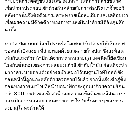
กระบวนการตัดสู่ชิ้นและเศษไม้เล็ก ๆ ในหลากหลายขนาด
เพื่อนำมาประกอบเข้าด้วยกันคล้ายกับการต่อปริศนาจิ๊กซอว์
หลังจากนั้นจึงขัดด้วยกระดาษทรายเนื้อละเอียดและเคลือบเงา
เพื่อเผยความมีชีวิตชีวาของราชาแห่งผืนป่าด้วยมิติอันลุ่มลึก
น่าทึ่ง
ฝาเปิด-ปิดแบบเปลือยโปร่งหรือโอเพนเวิร์กได้เผยให้เห็นภาพ
ของหน้าปัดลงยา ที่ถ่ายทอดด้วยลวดลายก้างปลาซึ่งสะท้อน
เล่นกับแสงทั่วหน้าปัดได้จากหลากหลายมุม เทคนิคนี้ยังเชื่อม
โยงกับขั้นตอนของการผสมผงแก้วสีเข้ากับน้ำมัน ก่อนที่จะนำ
มาวาดระบายตกแต่งอย่างสม่ำเสมอไว้บนฐานไวท์โกลด์​ ซึ่ง
ก่อนหน้านี้ถูกแกะสลักด้วยลวดลายไว้แล้ว จากนั้นจึงเข้าสู่ขั้น
ตอนของการเผาไฟ ที่หน้าปัดนาฬิกาจะถูกเผาด้วยความร้อน
กว่า 800 องศาเซลเซียส เพื่อเผยความเข้มข้นของสีสันต่าง ๆ
และเป็นการหลอมผสานอย่างถาวรให้กับชั้นต่าง ๆ ของงาน
ลงยาสู่โลหะด้านใต้