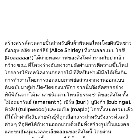
สร้างสรรค์ลวดลายขึ้นสำหรับผืนผ้าพันคอไหมโดยศิลปินชาว
อังกฤษ อลิซ เชอร์ลีย์ (Alice Shirley) ที่งานออกแบบ โรร์!
(Roaaaaar!) ได้ถ่ายทอดภาพของสิงโตคำรามกับปากอ้า
กว้าง ขณะที่โครงร่างอันสง่างามยังผ่านการตีความขึ้นใหม่
โดยการใช้เทคนิคงานต่อลายไม้ ที่ศิลปินช่างฝีมือได้เริ่มต้น
การทำงานโดยการถอดแบบภาพย่อส่วนจากงานออกแบบ
ต้นฉบับมาสู่ฝาเปิด-ปิดของนาฬิกา จากนั้นจึงคัดสรรอย่าง
พิถีพิถันจากไม้นานาชนิดตามโทนสีธรรมชาติของสิงโต ทั้ง
ไม้อะมารันธ์ (amaranth), เบิร์ล (burl), บูบิงก้า (bubinga),
ทิวลิป (tulipwood) และเมเปิล (maple) โดยทั้งหมดรวมแล้ว
มีไม้ล้ำค่าถึงสิบสายพันธุ์ที่ถูกเลือกสรรสำหรับรังสรรค์เฉดสี
ต่าง ๆ ที่อุทิศให้กับงานออกแบบดั้งเดิมทั้งสร้างรูปเป็นแผงคอ
และขนอันนุ่มนวลละเอียดอ่อนของสิงโตนี้ โดยผ่าน