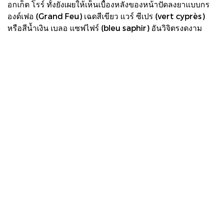
อกเก็ต โรร์ ทั้งยังเผยให้เห็นเบื้องหลังของหน้าปัดลงยาแบบกร
องด์เฟอ (Grand Feu) เฉดสีเขียว แวร์ ซีเปร (vert cyprès)
หรือสีน้ำเงิน เบลอ แซฟไฟร์ (bleu saphir) อันวิจิตรงดงาม