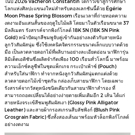
ในปี 2026 Vacheron Constantin ได้ก้าวเข้าสู่การศึกษา
โลกแห่งศิลปะแขนงใหม่สำหรับคอลเลกชันนี้ด้วย Égérie
Moon Phase Spring Blossom เรือนเวลาที่ถ่ายทอดความ
งดงามอันแสนสั้นของฤดูใบไม้ผลิ โดยมาในตัวเรือนขนาด 37
มิลลิเมตร รังสรรค์จากพิงก์โกลด์ 18K 5N (18K 5N Pink
Gold) หน้าปัดมุกสีชมพูจับคู่เข้ากันอย่างลงตัวกับสายหนัง
ลูกวัวสัมผัสนุ่ม ซึ่งใช้เทคนิคจิตรกรรมขนาดเล็กแบบวาดด้วย
มือ เป็นลวดลายดอกไม้ที่ผลิบานอย่างละเอียดอ่อน นาฬิการุ่น
ลิมิเต็ดเอดิชันซึ่งผลิตจำกัดเพียง 100 เรือนทั่วโลกนี้ มาพร้อม
ความเอ็กซ์คลูซีฟในชุดแพ็กเกจ กระเป๋าเพ้าช์ (Pouch)
สำหรับใส่นาฬิกา ทำจากหนังลูกวัวสัมผัสนุ่มตกแต่งด้วย
ลวดลายดอกไม้เข้าชุดกัน กล่องเก็บสายนาฬิกา โดยเฉพาะ
รังสรรค์จากวัสดุหนังชนิดเดียวกันสายนาฬิกาสำรอง ที่
สามารถถอดเปลี่ยนได้อย่างง่ายดายเพิ่มเติมอีก 2 เส้น ได้แก่
สายหนังจระเข้สีชมพูสัมผัสเงา (Glossy Pink Alligator
Leather) และสายผ้ากรอสเกรนสีบลัชพิงก์ (Blush Pink
Grosgrain Fabric) ซึ่งทั้งสองเส้นมาพร้อมหัวล็อกพิงก์โกลด์
อย่างงดงาม