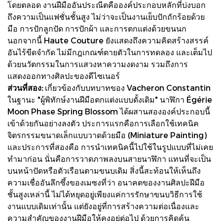
โดยตลอด งานฝีมืออันประณีตคือองค์ประกอบหลักที่บ่งบอก
ถึงความเป็นแฟชั่นชั้นสูง ไม่ว่าจะเป็นงานเย็บปักถักร้อยด้วย
มือ การปักลูกปัด การปักผ้า และการตกแต่งด้วยขนนก
นอกจากนี้ Haute Couture ยังแสดงถึงความคิดสร้างสรรค์
อันไร้ขีดจำกัด ไม่มีกฎเกณฑ์ตายตัวในการทดลอง และเต็มไป
ด้วยนวัตกรรมในการแสวงหาความงดงาม รวมถึงการ
แสดงออกทางศิลปะของดีไซเนอร์
ส่วนที่สอง:
เกี่ยวข้องกับบทบาทของ Vacheron Constantin
ในฐานะ "ผู้พิทักษ์งานฝีมือตกแต่งแบบดั้งเดิม" นาฬิกา Égérie
Moon Phase Spring Blossom ได้ผสานสององค์ประกอบนี้
เข้าด้วยกันอย่างลงตัว ประการแรกคือการเลือกใช้เทคนิค
จิตรกรรมขนาดเล็กแบบวาดด้วยมือ (Miniature Painting)
และประการที่สองคือ การนำเทคนิคนี้ไปใช้ในรูปแบบที่ไม่เคย
ทำมาก่อน นั่นคือการวาดภาพลงบนสายนาฬิกา แทนที่จะเป็น
บนหน้าปัดหรือตัวเรือนตามขนบเดิม สิ่งนี้สะท้อนให้เห็นถึง
ความเชื่ออันลึกซึ้งของเมซงที่ว่า อนาคตของงานศิลปะฝีมือ
ชั้นสูงเหล่านี้ ไม่ได้หยุดอยู่เพียงแค่การรักษาขนบวิธีการใช้
งานแบบเดิมเท่านั้น แต่ยังอยู่ที่การสร้างความต่อเนื่องและ
ความสำคัญของงานฝีมือให้คงอยู่ต่อไป ด้วยการคิดค้น