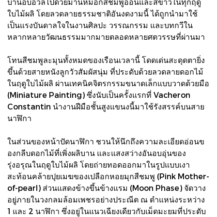
บานอบอวลไปด้วยม่านหมอกสีชมพูอ่อนและสีขาวในทุกฤดู
ใบไม้ผลิ โดยลวดลายธรรมชาติอันงดงามนี้ ได้ถูกนำมาใช้
เป็นแรงบันดาลใจในงานศิลปะ วรรณกรรม และบทกวีใน
หลากหลายวัฒนธรรมมากมายตลอดหลายศตวรรษที่ผ่านมา
โทนสีชมพูละมุนทั้งหมดของเรือนเวลานี้ โดดเด่นสะดุดตายิ่ง
ขึ้นด้วยสายหนังลูกวัวสัมผัสนุ่ม ที่ประดับด้วยลวดลายดอกไม้
ในฤดูใบไม้ผลิ ผ่านเทคนิคจิตรกรรมขนาดเล็กแบบวาดด้วยมือ
(Miniature Painting) ซึ่งนับเป็นครั้งแรกที่ Vacheron
Constantin นำงานฝีมือชั้นสูงแขนงนี้มาใช้รังสรรค์บนสาย
นาฬิกา
ในส่วนของหน้าปัดนาฬิกา ชวนให้นึกถึงความละเอียดอ่อนข
องกลีบดอกไม้ที่เพิ่งผลิบาน และแสงสว่างอันอบอุ่นของ
รุ่งอรุณในฤดูใบไม้ผลิ โดยถ่ายทอดออกมาในรูปแบบเงา
สะท้อนคล้ายปุยเมฆของเปลือกหอยมุกสีชมพู (Pink Mother-
of-pearl) ส่วนแสดงข้างขึ้นข้างแรม (Moon Phase) จัดวาง
อยู่ภายในวงกลมล้อมเพชรอย่างประณีต ณ ตำแหน่งระหว่าง
1 และ 2 นาฬิกา ซึ่งอยู่ในแนวเฉียงเดียวกับเม็ดมะยมที่ประดับ