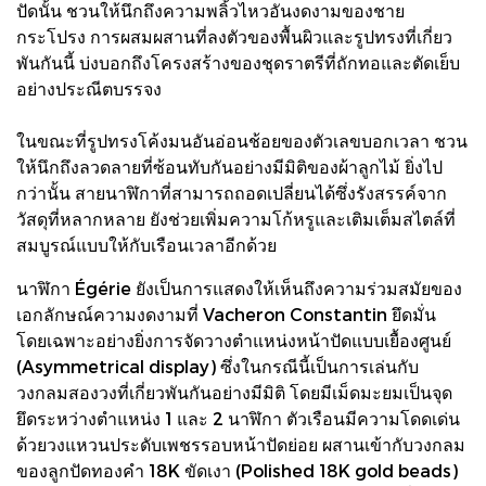
ปัดนั้น ชวนให้นึกถึงความพลิ้วไหวอันงดงามของชาย
กระโปรง การผสมผสานที่ลงตัวของพื้นผิวและรูปทรงที่เกี่ยว
พันกันนี้ บ่งบอกถึงโครงสร้างของชุดราตรีที่ถักทอและตัดเย็บ
อย่างประณีตบรรจง
ในขณะที่รูปทรงโค้งมนอันอ่อนช้อยของตัวเลขบอกเวลา ชวน
ให้นึกถึงลวดลายที่ซ้อนทับกันอย่างมีมิติของผ้าลูกไม้ ยิ่งไป
กว่านั้น สายนาฬิกาที่สามารถถอดเปลี่ยนได้ซึ่งรังสรรค์จาก
วัสดุที่หลากหลาย ยังช่วยเพิ่มความโก้หรูและเติมเต็มสไตล์ที่
สมบูรณ์แบบให้กับเรือนเวลาอีกด้วย
นาฬิกา Égérie ยังเป็นการแสดงให้เห็นถึงความร่วมสมัยของ
เอกลักษณ์ความงดงามที่ Vacheron Constantin ยึดมั่น
โดยเฉพาะอย่างยิ่งการจัดวางตำแหน่งหน้าปัดแบบเยื้องศูนย์
(Asymmetrical display) ซึ่งในกรณีนี้เป็นการเล่นกับ
วงกลมสองวงที่เกี่ยวพันกันอย่างมีมิติ โดยมีเม็ดมะยมเป็นจุด
ยึดระหว่างตำแหน่ง 1 และ 2 นาฬิกา ตัวเรือนมีความโดดเด่น
ด้วยวงแหวนประดับเพชรรอบหน้าปัดย่อย ผสานเข้ากับวงกลม
ของลูกปัดทองคำ 18K ขัดเงา (Polished 18K gold beads)