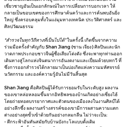
เชี่ยวชาญอันเป็นเอกลักษณ์ในการเปลี่ยนการบอกเวลา ให้
กลายเป็นขอบเขตของการศึกษาค้นคว้าและการค้นพบอันยิ่ง
ใหญ่ ซึ่งครอบคลุมทั้งในแง่มุมทางเทคนิค ประวัติศาสตร์ และ
ศิลปวัฒนธรรม
"สำรวจในทุกวิถีทางที่เป็นไปได้”
ในครั้งนี้ เกิดขึ้นจากความ
ร่วมมือครั้งสำคัญกับ Shan Jiang (ซาน เจียง) ศิลปินและนัก
วาดภาพประกอบชาวจีนผู้ชื่อเสียงโด่งดัง ซึ่งจะพาทุกท่านออก
เดินทางสู่โลกแห่งจินตนาการอันงดงามและเปี่ยมด้วยบทกวี ที่
ซึ่งการออกสำรวจได้กลายมาเป็นบ่อเกิดแห่งความมหัศจรรย์
นวัตกรรม และองค์ความรู้อันไม่มีวันสิ้นสุด
Shan Jiang คือศิลปินผู้ได้รับการยอมรับในระดับสูง ผลงาน
ของเขาหล่อหลอมขึ้นจากอิทธิพลของบ้านเกิดอย่างเซี่ยงไฮ้
โดยถ่ายทอดบรรยากาศและตัวตนของเมืองลงในงานศิลป์ได้
อย่างลึกซึ้ง ผลงานสร้างสรรค์ของเขามีการผสานความแตก
ต่างอย่างสุดขั้วเข้าด้วยกันอย่างกลมกลืน ไม่ว่าจะเป็น:
- ตึกระฟ้าอันทันสมัยกับบ้านบังกะโลแบบดั้งเดิม