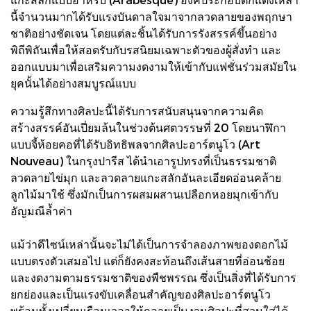
นี้จำนวนมากได้รับแรงบันดาลใจมาจากลวดลายของพฤกษา
ชาติอย่างชัดเจน โดยแต่ละชิ้นได้รับการรังสรรค์ขึ้นอย่าง
พิถีพิถันเพื่อให้สอดรับกับรสนิยมเฉพาะตัวของผู้สั่งทำ และ
ออกแบบมาเพื่อเสริมความงดงามให้เข้ากับแฟชั่นร่วมสมัยใน
ยุคนั้นได้อย่างสมบูรณ์แบบ
ความรู้สึกทางศิลปะนี้ได้รับการสนับสนุนจากความคิด
สร้างสรรค์อันเปี่ยมล้นในช่วงต้นศตวรรษที่ 20 โดยนาฬิกา
แบบจี้ห้อยคอที่ได้รับอิทธิพลจากศิลปะอาร์ตนูโว (Art
Nouveau) ในกรุงปารีส ได้นำเอารูปทรงที่เป็นธรรมชาติ
ลวดลายไข่มุก และลวดลายแกะสลักอันละเอียดอ่อนคล้าย
ลูกไม้มาใช้ ซึ่งมักเป็นการผสมผสานเปลือกหอยมุกเข้ากับ
อัญมณีล้ำค่า
แม้ว่าดีไซน์เหล่านั้นจะไม่ได้เป็นการจำลองภาพของดอกไม้
แบบตรงตัวเสมอไป แต่ก็ยังคงสะท้อนถึงเส้นสายที่อ่อนช้อย
และงดงามตามธรรมชาติของพืชพรรณ ซึ่งเป็นสิ่งที่ได้รับการ
ยกย่องและเป็นแรงขับเคลื่อนสำคัญของศิลปะอาร์ตนูโว
พร้อมทั้งเปลี่ยนเรือนเวลาให้กลายเป็นงานศิลปะที่สวมใส่ได้