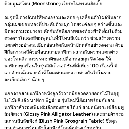
ด้วยมูนสโตน (Moonstone) เจียระไนทรงหลังเบี้ย
ณ จุดนี้ ดวงจันทร์สีทองอร่ามจะค่อย ๆ เคลื่อนตัวโผล่พ้นจาก
กลุ่มเมฆขอบทองที่ประดับด้วยมุก โดยจะค่อย ๆ สว่างขึ้นและ
มืดลงตามรอบวงจร ตัดกับทัศนียภาพของท้องฟ้าที่เต็มไปด้วย
ดวงดาวในเฉดสีชมพูหม่นที่มีโทนสีเข้มกว่า ช่วยสร้างความ
แตกต่างอย่างละเอียดอ่อนตัดกับหน้าปัดหลักอย่างงดงาม ด้วย
ฝีมือการลงสีด้วยมือบนสายนาฬิกา ผสานกับความแตกต่าง
ของโทนสีตามธรรมชาติของเปลือกหอยมุก จึงส่งผลให้
นาฬิกาทุกเรือนในรุ่นลิมิเต็ดเอดิชันที่มีเพียง 100 เรือนนี้ มี
เอกลักษณ์เฉพาะตัวที่โดดเด่นและแตกต่างกันไปในราย
ละเอียดเล็ก ๆ น้อย ๆ
นอกจากสายนาฬิกาหนังลูกวัววาดมือลวดลายดอกไม้ในฤดู
ใบไม้ผลิแล้ว นาฬิกา Égérie รุ่นใหม่นี้ยังมาพร้อมกับสาย
นาฬิกาสำรองเพิ่มเติมอีกสองสาย ได้แก่ สายหนังจระเข้สีชมพู
สัมผัสเงา (Glossy Pink Alligator Leather) และสายผ้ากรอ
สเกรนสีบลัชพิงก์ (Blush Pink Grosgrain Fabric) ซึ่งทุก
สายต่างมาพร้อมหัวล็อกพิงก์โกลด์อย่างเข้าชุดกัน