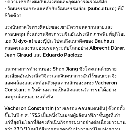
- ความเชื่อดั้งเดิมกับแนวคิดและอุดมการณ์ร่วมสมัย
- วัฒนธรรมกระแสหลักกับวัฒนธรรมย่อย (Subculture) ที่มี
ชีวิตชีวา
แรงบันดาลใจทางศิลปะของเขามีความหลากหลายและ
ครอบคลุม ตั้งแต่งานจิตรกรรมจีนอันประณีต ภาพพิมพ์อุกิโยะ
เอะ (Ukiyo-e) ของญี่ปุ่น ไปจนถึงแนวคิดของ Bauhaus
ตลอดจนผลงานของบรมครูระดับโลกอย่าง Albrecht Dürer,
Jean Giraud และ Eduardo Paolozzi
แนวทางการทำงานของ Shan Jiang ซึ่งโดดเด่นด้วยราย
ละเอียดอันประณีตวิจิตรและจินตนาการอันไร้ขอบเขต จึง
สอดคล้องและสะท้อนถึงคุณค่าหลักของเมซง Vacheron
Constantin ในด้านความเป็นเลิศและนวัตกรรมได้อย่าง
สมบูรณ์แบบอย่างแท้จริง
Vacheron Constantin (วาเชอรอง คอนสแตนติน) ซึ่งก่อตั้ง
ขึ้นในปี ค.ศ. 1755 เป็นหนึ่งในเมซงผู้ผลิตนาฬิกาชั้นสูงที่เก่า
แก่ที่สุดในโลกที่ยังคงดำเนินกิจกรรมมาอย่างต่อเนื่องยาวนาน
กว่า 270 ปี โดยได้สืบทอดมรดกอันน่าภาคภูมิใจแห่งความ