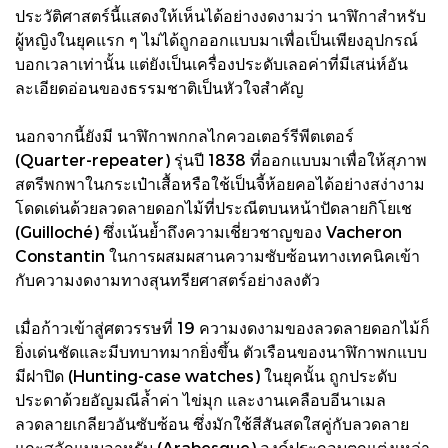
ประวัติศาสตร์นี้แสดงให้เห็นได้อย่างงดงามว่า นาฬิกาสำหรับ
ผู้หญิงในยุคแรก ๆ ไม่ได้ถูกออกแบบมาเพื่อเป็นเพียงอุปกรณ์
บอกเวลาเท่านั้น แต่ยังเป็นเครื่องประดับเลอค่าที่มีเสน่ห์อัน
ละเอียดอ่อนของธรรมชาติเป็นหัวใจสำคัญ
นอกจากนี้ยังมี นาฬิกาพกกลไกควอเตอร์รีพีตเตอร์
(Quarter-repeater) รุ่นปี 1838 ที่ออกแบบมาเพื่อให้สุภาพ
สตรีพกพาในกระเป๋าเสื้อหรือใช้เป็นจี้ห้อยคอได้อย่างสง่างาม
โดดเด่นด้วยลวดลายดอกไม้ที่ประณีตบนหน้าปัดลายกิโยเช
(Guilloché) ซึ่งเน้นย้ำถึงความเชี่ยวชาญของ Vacheron
Constantin ในการผสมผสานความซับซ้อนทางเทคนิคเข้า
กับความงดงามทางสุนทรียศาสตร์อย่างลงตัว
เมื่อก้าวเข้าสู่ศตวรรษที่ 19 ความงดงามของลวดลายดอกไม้ก็
ยิ่งเด่นชัดและมีบทบาทมากยิ่งขึ้น ตัวเรือนของนาฬิกาพกแบบ
มีฝาปิด (Hunting-case watches) ในยุคนั้น ถูกประดับ
ประดาด้วยอัญมณีล้ำค่า ไข่มุก และงานเคลือบอีนาเมล
ลวดลายเกลียวอันซับซ้อน ซึ่งมักใช้สีสันสดใสคู่กับลวดลาย
แกะสลักแบบอาหรับ (Arabesque) องค์ประกอบตกแต่งเหล่า