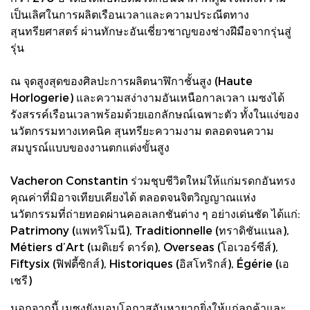
เป็นเลิศในการผลิตเรือนเวลาและความประณีตทาง
สุนทรียศาสตร์ ผ่านทักษะอันเชี่ยวชาญของช่างฝีมือจากรุ่นสู่
รุ่น
ณ จุดสูงสุดของศิลปะการผลิตนาฬิกาชั้นสูง (Haute
Horlogerie) และความสง่างามอันเหนือกาลเวลา เมซงได้
รังสรรค์เรือนเวลาพร้อมด้วยเอกลักษณ์เฉพาะตัว ทั้งในแง่ของ
นวัตกรรมทางเทคนิค สุนทรียะความงาม ตลอดจนความ
สมบูรณ์แบบของงานตกแต่งขั้นสูง
Vacheron Constantin ร่วมชุบชีวิตใหม่ให้แก่มรดกอันทรง
คุณค่าที่มิอาจเทียบเคียงได้ ตลอดจนจิตวิญญาณแห่ง
นวัตกรรมที่ถ่ายทอดผ่านคอลเลกชันต่าง ๆ อย่างเด่นชัด ได้แก่:
Patrimony (แพทริโมนี), Traditionnelle (ทราดิชันแนล),
Métiers d’Art (เมติเยร์ ดาร์ต), Overseas (โอเวอร์ซีส์),
Fiftysix (ฟิฟตี้ซิกส์), Historiques (อิสโทริกส์), Égérie (เอ
เชรี)
นอกจากนี้ เมซงยังมอบโอกาสอันหายากยิ่งให้แก่ลูกค้าและ