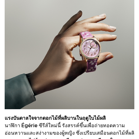
แรงบันดาลใจจากดอกไม้ที่ผลิบานในฤดูใบไม้ผลิ
นาฬิกา Égérie ซีรีส์ใหม่นี้ รังสรรค์ขึ้นเพื่อถ่ายทอดความ
อ่อนหวานและสง่างามของผู้หญิง ซึ่งเปรียบเสมือนดอกไม้ที่ผลิ