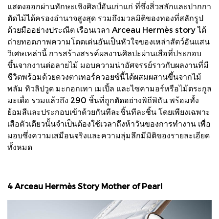
แสดงออกผ่านทักษะเชิงศิลป์อันเก่าแก่ ที่ซึ่งสิ่วสลักและปากกา
ตัดไม้ได้ครองอำนาจสูงสุด รวมถึงมวลมิติของทองที่สลักรูป
ด้วยมืออย่างประณีต เรือนเวลา Arceau Hermès story ได้
ถ่ายทอดภาพความโดดเด่นอันเป็นหัวใจของเหล่าสัตว์อันแสน
วิเศษเหล่านี้ การสร้างสรรค์ผลงานศิลปะผ่านเสือที่ประกอบ
ขึ้นจากงานต่อลายไม้ มอบความน่าอัศจรรย์ราวกับผลงานที่มี
ชีวิตพร้อมด้วยดวงตาเทอร์ควอยซ์นี้ได้ผสมผสานขึ้นจากไม้
พลัม ทิวลิปวูด มะกอกเทา เมเปิ้ล และไซคามอร์หรือไม้ตระกูล
มะเดื่อ รวมแล้วถึง 290 ชิ้นที่ถูกตัดอย่างพิถีพิถัน พร้อมทั้ง
ย้อมสีและประกอบเข้าด้วยกันทีละชิ้นทีละชิ้น โดยเพียงเฉพาะ
เสือตัวเดียวนั้นจำเป็นต้องใช้เวลาถึงห้าวันของการทำงาน เพื่อ
มอบซึ่งความเสมือนจริงและความลุ่มลึกมีมิติของรายละเอียด
ทั้งหมด
4 Arceau Hermès Story Mother of Pearl