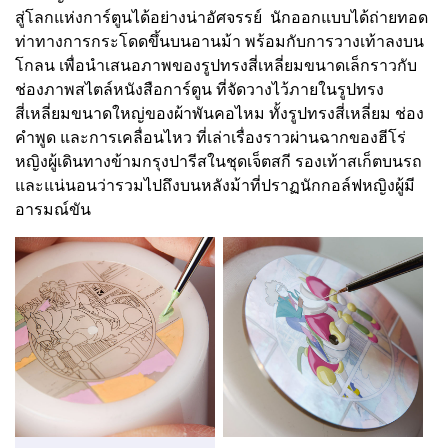
สู่โลกแห่งการ์ตูนได้อย่างน่าอัศจรรย์ นักออกแบบได้ถ่ายทอด
ท่าทางการกระโดดขึ้นบนอานม้า พร้อมกับการวางเท้าลงบน
โกลน เพื่อนำเสนอภาพของรูปทรงสี่เหลี่ยมขนาดเล็กราวกับ
ช่องภาพสไตล์หนังสือการ์ตูน ที่จัดวางไว้ภายในรูปทรง
สี่เหลี่ยมขนาดใหญ่ของผ้าพันคอไหม ทั้งรูปทรงสี่เหลี่ยม ช่อง
คำพูด และการเคลื่อนไหว ที่เล่าเรื่องราวผ่านฉากของฮีโร่
หญิงผู้เดินทางข้ามกรุงปารีสในชุดเจ็ตสกี รองเท้าสเก็ตบนรถ
และแน่นอนว่ารวมไปถึงบนหลังม้าที่ปราฏนักกอล์ฟหญิงผู้มี
อารมณ์ขัน