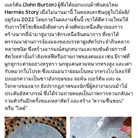
เบอร์ตัน (John Burton) ผู้ซึ่งได้ออกแบบผ้าพันคอไหม
Hermès Story เมื่อไม่นานมานี้ ในคอลเลกชันฤดูใบไม้ผลิ/
ฤดูร้อน 2022 โดยภายในผลงานชิ้นนี้ เขาได้ตีความใหม่ให้
กับการใช้โซเชียลมีเดียต่างๆ ด้วยศิลปะหนึ่งเดียวของการ
สร้างฉากที่นำมาสู่อาณาจักรเหนือจินตนาการ ที่เขาได้
พรรณนาผ่านการจ้องมองของบรรดาฝูงสัตว์ประจำถิ่นหลาก
หลายชนิด ซึ่งสร้างอารมณ์สนุกสนานและขบขันด้วยการที่
สัตว์เหล่านั้นกำลังเซลฟีหรือถ่ายภาพของตนเอง เช่น ยีราฟที่
ผูกหูกระต่ายอย่างหรูหรา นกทูแคนสวมหมวกทรงสูง และเต่า
กับหมวกใบโปรด ซึ่งแน่นอนว่าย่อมเป็นหมวกทรงโบว์เลอร์ที่
บ่งบอกความเป็นชาวอังกฤษของ จอห์น เบอร์ตัน และ ณ
ใจกลางของฉาก ยังปรากฏภาพของนักขี่ผู้สง่างามบนม้าไม้
ประดับอัสสาภรณ์ ซึ่งได้ร่วมถ่ายทอดเป็นภาพการหวนกลับมา
รวมตัวกันอีกครั้งของเหล่าสัตว์ และสร้าง “ความชื่นชอบ”
หรือ “ไลค์”