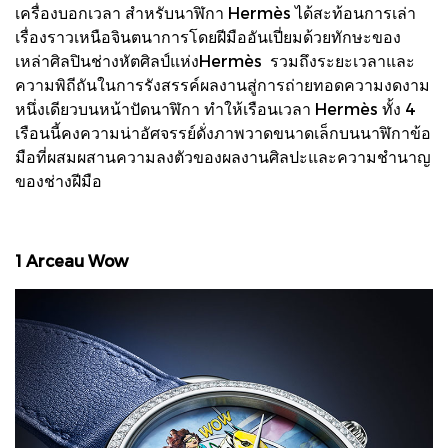
เครื่องบอกเวลา สำหรับนาฬิกา Hermès ได้สะท้อนการเล่า
เรื่องราวเหนือจินตนาการโดยฝีมืออันเปี่ยมด้วยทักษะของ
เหล่าศิลปินช่างหัตศิลป์แห่งHermès รวมถึงระยะเวลาและ
ความพิถีถันในการรังสรรค์ผลงานสู่การถ่ายทอดความงดงาม
หนึ่งเดียวบนหน้าปัดนาฬิกา ทำให้เรือนเวลา Hermès ทั้ง 4
เรือนนี้คงความน่าอัศจรรย์ดั่งภาพวาดขนาดเล็กบนนาฬิกาข้อ
มือที่ผสมผสานความลงตัวของผลงานศิลปะและความชำนาญ
ของช่างฝีมือ
1 Arceau Wow