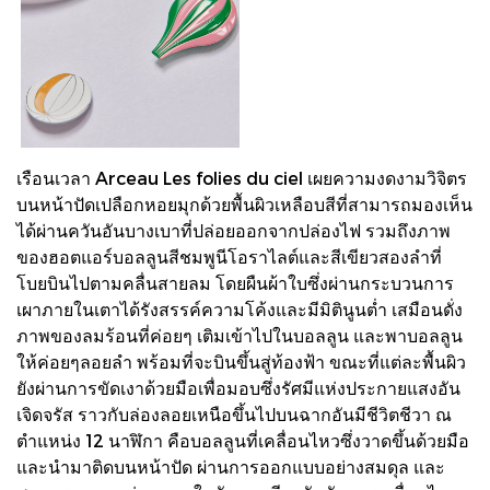
เรือนเวลา Arceau Les folies du ciel เผยความงดงามวิจิตร
บนหน้าปัดเปลือกหอยมุกด้วยพื้นผิวเหลือบสีที่สามารถมองเห็น
ได้ผ่านควันอันบางเบาที่ปล่อยออกจากปล่องไฟ รวมถึงภาพ
ของฮอตแอร์บอลลูนสีชมพูนีโอราไลต์และสีเขียวสองลำที่
โบยบินไปตามคลื่นสายลม โดยผืนผ้าใบซึ่งผ่านกระบวนการ
เผาภายในเตาได้รังสรรค์ความโค้งและมีมิตินูนต่ำ เสมือนดั่ง
ภาพของลมร้อนที่ค่อยๆ เติมเข้าไปในบอลลูน และพาบอลลูน
ให้ค่อยๆลอยลำ พร้อมที่จะบินขึ้นสู่ท้องฟ้า ขณะที่แต่ละพื้นผิว
ยังผ่านการขัดเงาด้วยมือเพื่อมอบซึ่งรัศมีแห่งประกายแสงอัน
เจิดจรัส ราวกับล่องลอยเหนือขึ้นไปบนฉากอันมีชีวิตชีวา ณ
ตำแหน่ง 12 นาฬิกา คือบอลลูนที่เคลื่อนไหวซึ่งวาดขึ้นด้วยมือ
และนำมาติดบนหน้าปัด ผ่านการออกแบบอย่างสมดุล และ