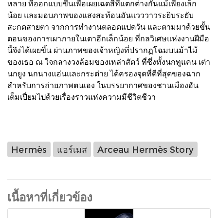
หลาย ที่ออกแบบขึ้นเพื่อเผยเฉดสีที่แตกต่างกันแม้เพียงเล็ก
น้อย และมอบภาพของแสงสะท้อนอันแวววาวระยิบระยับ
สะกดสายตา จากการทำงานตลอดแปดวัน และตามมาด้วยขั้น
ตอนของการเผาภายในเตาอีกเล็กน้อย ที่กลวิเศษแห่งงานฝีมือ
นี้จึงได้เผยขึ้น ผ่านภาพของเจ้าหญิงที่ปรากฏโฉมบนม้าไม้
ของเธอ ณ ใจกลางวงล้อมของเหล่าสัตว์ ที่ซึ่งทั้งนกทูแคน เต่า
นกยูง นกนางแอ่นและกระต่าย ได้ครองจุดที่ดีที่สุดของฉาก
สำหรับการถ่ายภาพตนเอง ในบรรยากาศของชานเมืองอัน
เต็มเปี่ยมไปด้วยเรื่องราวแห่งความมีชีวิตชีวา
Hermès
แอร์เมส
Arceau Hermès Story
เนื้อหาที่เกี่ยวข้อง