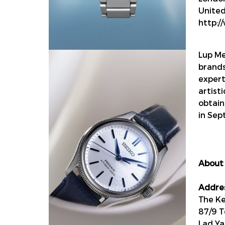
Unite
http:
Lup Me
brands
expert
artist
obtain
in Sep
About 
Addres
The Ke
87/9 T
Lad Ya