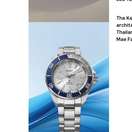
The Ke
archit
Thaila
Mae Fa
QP 
Q