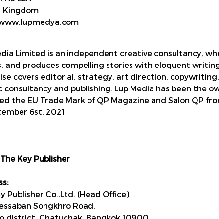
d Kingdom
//www.lupmedya.com
dia Limited is an independent creative consultancy, who
, and produces compelling stories with eloquent writin
ise covers editorial, strategy, art direction, copywriting
ic consultancy and publishing. Lup Media has been the 
ed the EU Trade Mark of QP Magazine and Salon QP fr
tember 6st, 2021.
The Key Publisher
s:
y Publisher Co.,Ltd. (Head Office)
essaban Songkhro Road,
o district, Chatuchak, Bangkok 10900