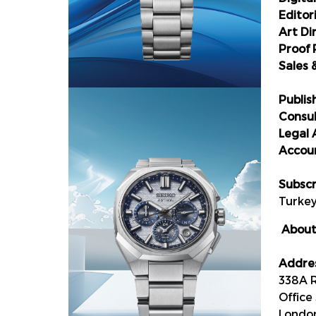
Editor
Art D
Proof
Sales 
Ema
Publis
Consu
Legal 
Accou
Subscr
Turke
About
Addres
338A 
Office
Londo