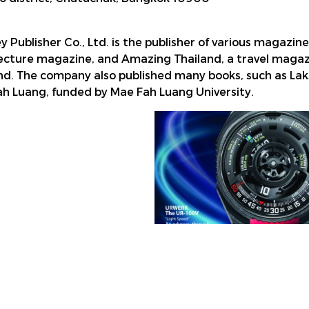
y Publisher Co., Ltd. is the publisher of various magazine
ecture magazine, and Amazing Thailand, a travel magaz
nd. The company also published many books, such as La
h Luang, funded by Mae Fah Luang University.
Magazine Thai Edition
P MAGAZINE
,
785 ผู้ชม