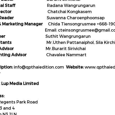
ial Staff
Radana Wangrungarun
irector
Chatchai Kongkasem
 Reader
Suwanna Charoenphoonsap
& Marketing Manager
Chida Tiensongrusmee +668-190
il: cteinsongrusmee@gmail.c
her
Suthit Wangrungarun
ltants
Mr.Uthen Pattanaiphol, Sila Kirchh
Advisor
Mr.Burarit Sirivichai
nting Advisor
Chavalee Nammart
iption:
info@qpthaiedition.com
Website:
www.qpthaied
y
 Lup Media Limited
s:
Regents Park Road
 3 and 4
n N3 2LN