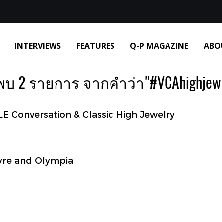
INTERVIEWS
FEATURES
Q-P MAGAZINE
ABO
พบ 2 รายการ จากคำว่า"#VCAhighjewe
 Conversation & Classic High Jewelry
re and Olympia