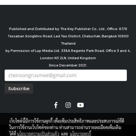
Published and Distributed by The Key Publisher Co., Ltd., Office: 87/9
Tessaban Songkhro Road, Lad Yao District, Chatuchak, Bangkok 10900
Thailand
by Permission of Lup Media Ltd. 338A Regents Park Road, Office 3 and 4,
London N3 2LN, United Kingdom
Since December 2021.
Subscribe
เว็บไซต์นี้มีการใช้งานคุกกี้ เพื่อเพิ่มประสิทธิภาพและประสบการณ์ที่ดี
ในการใช้งานเว็บไซต์ของท่าน ท่านสามารถอ่านรายละเอียดเพิ่มเติม
copyright by
ได้ที่
นโยบายความเป็นส่วนตัว
และ
นโยบายคุกกี้