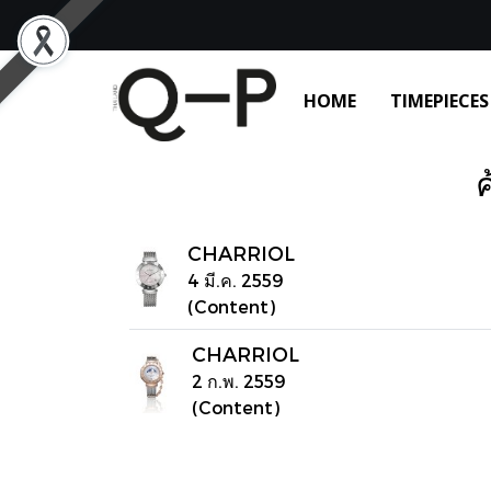
HOME
TIMEPIECES
ค
CHARRIOL
4 มี.ค. 2559
(Content)
CHARRIOL
2 ก.พ. 2559
(Content)