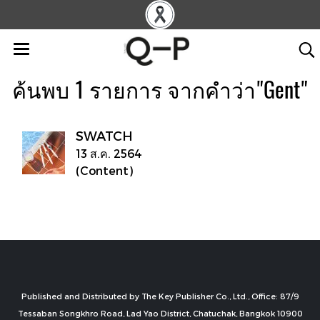
ค้นพบ 1 รายการ จากคำว่า"Gent"
SWATCH
13 ส.ค. 2564
(Content)
Published and Distributed by The Key Publisher Co., Ltd., Office: 87/9
Tessaban Songkhro Road, Lad Yao District, Chatuchak, Bangkok 10900