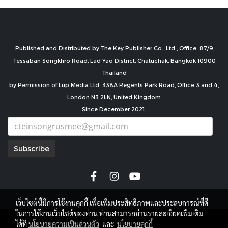
Published and Distributed by The Key Publisher Co., Ltd., Office: 87/9
Tessaban Songkhro Road, Lad Yao District, Chatuchak, Bangkok 10900
Thailand
by Permission of Lup Media Ltd. 338A Regents Park Road, Office 3 and 4,
London N3 2LN, United Kingdom
Since December 2021.
Subscribe
เว็บไซต์นี้มีการใช้งานคุกกี้ เพื่อเพิ่มประสิทธิภาพและประสบการณ์ที่ดี
ในการใช้งานเว็บไซต์ของท่าน ท่านสามารถอ่านรายละเอียดเพิ่มเติม
copyright by
ได้ที่
นโยบายความเป็นส่วนตัว
และ
นโยบายคุกกี้