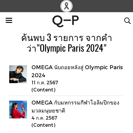
ค้นพบ 3 รายการ จากคำ
ว่า"Olympic Paris 2024"
OMEGA นับถอยหลังสู่ Olympic Paris
2024
11 ก.ค. 2567
(Content)
OMEGA กับมหกรรมกีฬาโอลิมปิกของ
มวลมนุษยชาติ
4 ก.ค. 2567
(Content)