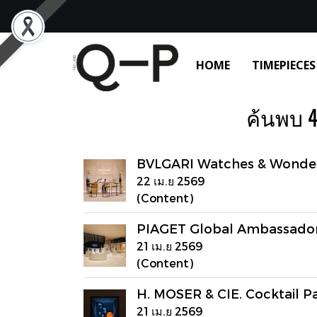
HOME
TIMEPIECES
ค้นพบ 4
BVLGARI Watches & Wonde
22 เม.ย 2569
(Content)
PIAGET Global Ambassado
21 เม.ย 2569
(Content)
H. MOSER & CIE. Cocktail P
21 เม.ย 2569