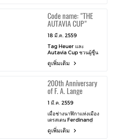
มิลลิเมตร ขับเคลื่อนด้วย
วงแหวนด้านหน้าปัด ใน
กลไกไขลานอัตโนมัติ คา
การออกแบบนาฬิกา Oris
Code name: "THE
ลิเบอร์ 2385 มาพร้อม
ได้แรงบันดาลใจมาจาก
ระบบจับเวลาและ 3 หน้า
ท้องทะเล แต่ยังให้ความ
AUTAVIA CUP"
ปัดย่อยตามแบบฉบับของ
สำคัญกับฟังก์ชั่นการใช้
ปรมาจารย์แห่งวงการนัก
งาน นอกจากนี้ยังมีนวัต
18 มี.ค. 2559
ออกแบบนาฬิกาอย่าง
กรรมหัวล็อคสายแบบ
Gerald Genta ที่ได้
Tag Heuer และ
บานพับที่มีสมอนิรภัย
ดีไซน์ไว้ในช่วงต้นยุค 70
Autavia Cup ชวนผู้ชูื่น
และกลไกเลื่อนปรับสายที่
พร้อมช่องหน้าต่างแสดง
ชอบนาฬิกา Heuer
พัฒนาเข้าคู่กับสายยาง
ดูเพิ่มเติม
วันที่ ณ ตำแหน่ง 4
Vintage รุ่น Autavia
ทำให้นาฬิกาสำหรับนัก
นาฬิกา และบอกวินาทีที่
โหวตดีไซน์นาฬิกา
ประดาน้ำรุ่นนี้มีความ
ตำแหน่ง 6 นาฬิกา
Heuer Autavia ที่ทา่ น
ปลอดภัยสูง และง่ายต่อ
200th Anniversary
ชอบเพื่อมารีเอ็ดดิชั่นอีก
การสวมใส่ หรือถอดจาก
of F. A. Lange
ครั้ง โปรเจ็คนี้ใครที่หลง
ชุดประดาน้ำ ผลิตจำนวน
รักนาฬิกาแนววินเทจของ
จำกัดเพียง 2000 เรือน
Heuer หรือคอนักสะสม
เท่านั้น
1 มี.ค. 2559
ไม่ควรมองข้าม
เมื่อช่างนาฬิกาแห่งเมือง
เดรสเดน Ferdinand
Adolph Lange ก่อตั้ง
ดูเพิ่มเติม
โรงงานการผลิตนาฬิกา
ของเขาขึ้นเองในปี