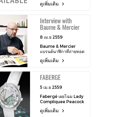
ดูเพิ่มเติม
จำหน่ายเรือนเวลาชั้นสูง
ร่วมกับ "พาร์มิเจียนี่ เฟล
อริเยร์" (Parmigiani
Interview with
Fleurier) แบรนด์นาฬิกา
Baume & Mercier
ไฮเอนด์ระดับโลกจาก
ประเทศสวิตเซอร์แลนด์
สองพันธมิตรทางธุรกิจได้
8 เม.ย 2559
ร่วมกันตอกย้ำเอกลักษณ์
Baume & Mercier
แห่งความเป็นผู้เชี่ยวชาญ
แบรนด์นาฬิกาที่ถ่ายทอด
ด้านเรือนเวลาชั้นสูงอีก
ภาพความทรงจำอันเปี่ยม
ครั้ง ด้วยการจัดงาน
ดูเพิ่มเติม
ล้นไปด้วยคุณค่าทาง
ดินเนอร์สุดพิเศษ “Dining
ประวัติศาสตร์ของแบรนด์
in a Horological Hall
ลงในนาฬิการุ่นใหม่ที่มี
of Fame with Michel
FABERGÉ
ความร่วมสมัย ดังนั้นเมื่อ
Parmigiani” โดยเชิญเห
ผมได้มีโอกาสสนทนากับ
ล่าคอลเลกเตอร์แถวหน้า
5 เม.ย 2559
Mr. Alexandre Peraldi
ของเมืองไทย ร่วมชมผล
Design and Product
งานล่าสุดเป็นแห่งแรก
Fabergé เผยโฉม Lady
Director of Baume &
ก่อนใคร ส่งตรงจากงาน
Compliquee Peacock
Mercier ผมจึงขอให้เขา
มหกรรมนาฬิกาบอกเวลา
มาในตัวเรือนขนาด 38
เล่าถึงเรื่องราวที่แบรนด์
ชั้นสูง SIHH 2016 สู่ พี
ดูเพิ่มเติม
มิลลิเมตร ตัวเรือนทำจาก
ได้ถ่ายทอดผ่านเรือนเวลา
เอ็มที เดอะ อาวร์ กลาส