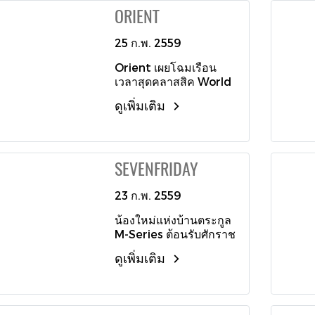
เสน่ห์สะดุดตาชวนมอง
ควอตซ์มีให้เลือกทั้งแบบ
ORIENT
ส่งผลต่อระดับน้ำทุกวันจะ
ด้วยเข็มวินาทีทรงลูกศร
เป็นขีดบอกเวลาขัดเงา
ขึ้นอยู่กับระยะห่างของ
เคลือบสีสันสดใส และเติม
ทั้งหมด หรือดีไซน์ผสม
ดวงจันทร์กับโลก ซึ่ง
25 ก.พ. 2559
เต็มความสมบูรณ์ด้วย
ผสานระหว่างขีดบอก
สามารถประมาณค่า
การแสดงตัวเลขวันที่ผ่าน
เวลาแบบเส้นที่มาพร้อม
Orient เผยโฉมเรือน
ความสูงของระดับน้ำ
ช่องหน้าต่าง ณ ตำแหน่ง
เลขโรมัน 4 ตัว ประทับอยู่
เวลาสุดคลาสสิค World
และความแรงของกระแส
3 นาฬิกา อีกทั้งยังมา
บนหน้าปัดขัดเงาแบบกิโย
Limited Edition Sun &
น้ำได้ด้วย ตัวเรือนทำจาก
พร้อมกับระบบไฟแสง
เช่ (guilloche) สีเงินเงา
ดูเพิ่มเติม
Moon มาพร้อมความ
วัสดุไทเทเนียม ที่ยังคง
สว่างหน้าปัด อินดิโกล
งาม ก่อให้เกิดเป็นนาฬิกา
โดดเด่นของหน้าปัดสี
เอกลักษณ์รูปแบบสปอร์ต
ไนท์-ไลท์ (INDIGLO®
คู่ในอุดมคติ สำหรับทุก
แชมเปญที่ถูกรังสรรค์ให้
ทันสมัยทรง 12 เหลี่ยม
Night-Light) ลิขสิทธิ์
คู่รัก หรือสามีภรรยา ที่
ดูมีมิติ ด้วยการทับซ้อน
โดดเด่นด้วยหน้าปัดสีแดง
เฉพาะของ Timex ที่
สามารถสวมใส่พร้อมกัน
SEVENFRIDAY
ของพื้นที่หน้าปัด 3 ชั้น
และสำรองพลังงานได้ 42
ทำให้สามารถอ่านค่า
เพื่อแสดงออกถึงความ
บอกเวลาสุดคลาสสิคเป็น
ชั่วโมง มาพร้อมกับสาย
เวลาบนหน้าปัดได้อย่าง
เป็นหนึ่งเดียว
เลขโรมัน บริเวณช่อง
23 ก.พ. 2559
ยางวัลคาไนท์สีแดงได้
ชัดเจนในความมืดอีกด้วย
หน้าต่างแสดงสัญลักษณ์
อย่างลงตัว
โดยมีให้เลือก 3 รูปแบบ
น้องใหม่แห่งบ้านตระกูล
พระอาทิตย์และพระจันทร์
ได้แก่ ตัวเรือนสีเทาเงิน
M-Series ต้อนรับศักราช
เพื่อแสดงช่วงเวลากลาง
หน้าปัดสีดำ เข็มวินาทีสี
ใหม่แห่งปี 2016 กับคอล
วันและกลางคืนใน
ส้ม สวมคู่กับสายหนังสีดำ
ดูเพิ่มเติม
เลกชั่น SEVENFRIDAY
ตำแหน่ง 10 นาฬิกา รวม
เวอร์ชั่นที่สองมาในมาด
M1/03 โดดเด่นด้วยแรง
ถึงช่องหน้าต่างแสดงวัน
เข้มขรึมแฝงความร้อน
บันดาลใจจากระบบ
และวันที่ กระจกหน้าปัด
แรงในตัวเรือนเคลือบสีดำ
เครื่องยนต์และดีไซน์งาน
คริสตัลแซฟไฟร์ นอกจาก
เข็มวินาทีสีแดง สวมคู่กับ