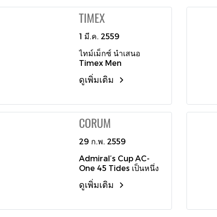
Collection ที่สวมใส่แบบ
เด่นด้วยสีเทา และหน้าปัด
TIMEX
เข้าคู่ทั้งสุภาพบุรุษและ
ย่อยที่ไล่มาในโทนสี
สุภาพสตรี ตัวเรือน
เดียวกัน บรรจุตัวเลขบอก
นาฬิกาถูกสร้างสรรค์ด้วย
1 มี.ค. 2559
ชั่วโมงด้วยสไตล์ฉลุที่ได้
สเตนเลสสตีลชั้นดี โดด
รับแรงบันดาลใจมาจาก
ไทม์เม็กซ์ นำเสนอ
เด่นด้วยสายเคเบิ้ลไขว้อัน
การบินอันทรงพลัง เติม
Timex Men
เป็นเอกลักษณ์เฉพาะ
เสน่ห์ด้วยการติดตั้ง
Expedition Metal
แบรนด์ สำหรับรุ่นของ
กระจกคริสตัลแซฟไฟร์
ดูเพิ่มเติม
Scout เรือนนาฬิกาที่ถูก
สุภาพสตรี มีให้เลือกใน
ป้องกันการกระแทก
รังสรรค์ขึ้นด้วยดีไซน์
แบบหน้าปัดสีขาวมุกมา
พร้อมเคลือบสารเรืองแสง
คลาสสิกเรียบง่าย แรง
เตอร์ ออฟ เพิร์ล ที่มา
ทำให้อ่านค่าเวลาได้อย่าง
บันดาลใจมาจากทหาร
พร้อมขีดบอกเวลาด้วย
ชัดเจน สามารถกันน้ำได้
CORUM
หาญในสมรภูมิ มีความ
เพชรเม็ดงาม ขอบตัว
ลึกถึง 300 เมตร กระชับ
แข็งแกร่งทนทานด้วยตัว
เรือนส่องประกายระยิบ
ข้อมือด้วยตัวพับล็อคสาย
เรือนโลหะชั้นเยี่ยม ตัว
29 ก.พ. 2559
ระยับจากเพชรเม็ดงามนับ
ไทเทเนี่ยมผสมผสานด้วย
เรือนมีขนาดเส้นผ่าน
ร้อย รับกับโทนสีเย็นของ
พื้นยางล้ำสมัยบนด้านใน
Admiral’s Cup AC-
ศูนย์กลาง 40 มิลลิเมตร
สายเคเบิ้ลที่ทำจากสเต
ที่สัมผัสกับข้อมือ ขณะที่
One 45 Tides เป็นหนึ่ง
พร้อมอ่านค่าเวลาได้
นเลสสตีลเงางาม สำหรับ
ด้านนอกประกบด้วยผ้า
ในสุดยอดนาฬิกาที่
อย่างชัดเจนและแม่นยำ
สไตล์สุภาพบุรุษ จะโดด
ไฟเบอร์สุดไฮเทค ได้รับ
ดูเพิ่มเติม
สามารถบ่งบอกการวัด
ด้วยกลไกควอตซ์คุณภาพ
เด่นด้วยการประทับโลโก้
ประกาศนียบัตรรับรอง
ระดับกระแสน้ำได้ทุก
สูงที่ขับเคลื่อนเข็มปลาย
Charriol รอบตัวเรือน
ความเที่ยงระดับโครโน
เวลา ไม่ว่าจะน้ำขึ้นหรือ
แหลมรูปทรงดินสอ เสริม
หน้าปัด มาในกลไก
มิเตอร์ จาก COSC
น้ำลง เนื่องจากอิทธิพลที่