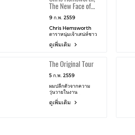
เที่ยงตรงแม่นยำของการ
เวลาอย่างเงียบสนิทและ
The New Face of
ประดิษฐ์นาฬิกาสวิส
ต่อเนื่องโดยปราศจาก
TAG Heuer
เสียง ผสานกับเทคโนโลยี
9 ก.พ. 2559
“ Silent Governor “ซึ่ง
Chris Hemsworth
อาศัยความหนืดของ
ดาราหนุ่มเจ้าเสน่ห์ชาว
อากาศ มาควบคุมอัตรา
ออสเตรเลีย ผู้มีดีกรีความ
ความเร็วจังหวะการตีของ
ดูเพิ่มเติม
ฮ็อตพุ่งกระจายจนได้เป็น
ฆ้อง ทำให้การแสดงเวลา
ขวัญใจฮอลลีวูดคนใหม่
แม่นยำและปราศจาก
การันตีด้วยตำแหน่ง
เสียงกลไก ทั้งนี้ยังทำให้
The Original Tour
“Sexiest Man Alive”
เสียงตีระฆังบอกนาทีดัง
ประจำปี 2014 ซึ่งจัด
ก้องกังวานได้อย่างเต็มที่
5 ก.พ. 2559
อันดับโดยนิตยสาร
สำรองพลังงานได้ 72
People ดังนั้น จึงไม่น่า
ชั่วโมง เข้าคู่มากับสาย
ผมปลีกตัวจากความ
แปลกใจที่เขาเพิ่งจะได้รับ
หนังจระเข้สุดหรู ประกอบ
วุ่นวายในงาน
การเปิดตัวในฐานะทูต
ด้วยบานพับล็อกทองคำ
Baselworld ที่หนาแน่น
สันถวไมตรีนานาชาติคน
ชมพู
ดูเพิ่มเติม
ไปด้วยผู้คนที่เจือไปด้วย
ล่าสุดของสุดยอดแบรนด์
อากาศหนาวเย็นอยู่ราย
นาฬิกาสวิสอย่าง TAG
รอบ สบโอกาสดีที่ได้รับ
Heuer
การเชื้อเชิญจากแบรนด์
นาฬิกาเยอรมันที่มีอายุ
กว่า 160 ปี ไปเยี่ยมชม