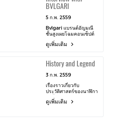
Geneva แสดงให้เห็นถึง
แสดงพลังงานสำรอง และ
ถูกรังสรรค์ขึ้นด้วยด้วย
BVLGARI
งานออกแบบที่พิสูจน์ฝีมือ
ตัวเลขแสดงวันที่และ
ทับทิมสีชมพูรูปหัวใจ และ
อันล้ำเลิศสูงสุด
วินาที ปกป้องหน้าปัดด้วย
เพชรตรงปลายลูกศรที่
5 ก.พ. 2559
กระจกคริสตัลแซฟไฟร์
ตำแหน่ง 6 นาฬิกา ผลิต
เคลือบสารกันแสงสะท้อน
Bvlgari แบรนด์อัญมณี
จำนวนจำกัดเพียง 99
ด้านใน ตัวเรือนมีขนาด
ชั้นสูงเผยโฉมคอนเซ็ปต์
เรือนเท่านั้น
43 มิลลิเมตร ทรงคุณค่า
บูติกแห่งแรกในเอเชีย
ดูเพิ่มเติม
ที่ขอบฝาหลังโดยสลักคำ
ตะวันออกเฉียงใต้ ณ
ว่า “The Celebrations
ศูนย์การค้าสยามพารา
of Her Royal Highness
กอน กรุงเทพมหานคร ผม
History and Legend
Princess Maha Chakri
มีโอกาสได้ร่วมพูดคุยกับ
Sirindhorn’s 5th Cycle
สถาปนิกชื่อดังอย่าง มร.ปี
3 ก.พ. 2559
Birthday Anniversary
เตอร์ มาริโน ที่บินตรงมา
2015” พร้อมหมายเลข
เปิดบูติกแห่งแรกที่สยาม
เรื่องราวเกี่ยวกับ
ประจำตัวเรือน ฝาหลัง
พารากอนอย่างอลังการ
ประวัติศาสตร์ของนาฬิกา
เปลือยเผยกลไกการ
ที่สุด
ดำน้ำอย่างแบรนด์
ทำงานที่ยอดเยี่ยม มีให้
ดูเพิ่มเติม
Panerai นั้นจริงๆแล้วมัน
เลือกทั้งแบบตัวเรือนสเต
น่าค้นหาและน่าสนใจ
นเลสสตีล เข้าคู่มากับสาย
มากกว่า การเป็นนาฬิกา
หนังจรเข้แท้สีน้ำเงินเข้ม
ดำน้ำธรรมดา หลังจากที่
ผลิตขึ้นในจำนวนจำกัด
ผมได้มีโอกาสเข้าร่วม
เพียง 60 เรือน และตัว
เป็นส่วนหนึ่งของงาน