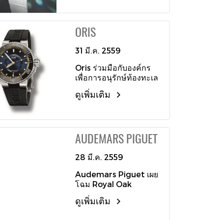
แพลตทินั่มประดับเพชรที่
ในปีนี้
บูติก สาขาสยามพารา
ขอบตัวเรือนถึง 54 เม็ด
กอน เมื่อเร็วๆ นี้
น้ำหนักรวมแล้วถึง 1.83
ORIS
กะรัต หน้าปัดแกะสลัก
เป็นรูปนกยูงด้วยเปลือก
หอยมุกสีขาวและ
31 มี.ค. 2559
ทองคำขาว 18 กะรัต และ
Oris ร่วมมือกับองค์กร
หน้าปัดยังประกอบด้วย
เพื่อการอนุรักษ์ท้องทะเล
ทองคำ 18 กะรัต ประดับ
ออสเตรเลียเพื่อปกป้อง
เพชร 127 เม็ด พลอย
ดูเพิ่มเติม
และอนุรักษ์แนวปะการัง
ทัวร์มาลีน 0.38 กะรัต
โดยผลิตนาฬิการุ่น Oris
และพลอยซาวอไรท์อีก
Great Barrier Reef
57 เม็ด เม็ดมะยมทำจาก
Limited Edition ll ออก
แพลตทินั่ม กระจกทำจาก
AUDEMARS PIGUET
มาด้วยตัวเรือนสเตนเลส
คริสตัลแซฟไฟร์ป้องกัน
สตีลขนาด 46 มิลลิเมตร
รอยขีดข่วน เข้าคู่สวยงาม
กันน้ำได้ถึงระดับ 500
28 มี.ค. 2559
มาพร้อมกับสายหนัง
เมตร หน้าปัดเคลือบด้วย
จระเข้แท้สีขาว
Audemars Piguet เผย
เซรามิกสีดำขัดเงากัน
โฉม Royal Oak
กลไกที่โดดเด่นที่สุดของ
Chronograph ตัวเรือน
นาฬิกาเรือนนี้คือ
ดูเพิ่มเติม
นาฬิกามาพร้อมความ
นวัตกรรมหน้าต่างแสดง
สปอร์ตขนาด 41
วันในสัปดาห์ ที่ผ่าน