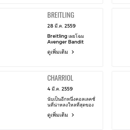
อพยพเข้ามาอยู่ในอิตาลี
ทำให้ปัจจุบัน BVLGARI
BREITLING
เป็นหนึ่งในแบรนด์เครื่อง
ประดับที่เก่าแก่ที่สุดของ
28 มี.ค. 2559
อิตาลี และในภายหลัง
ช่างนาฬิกามากฝีมืออย่าง
Breitling เผยโฉม
Gerald Genta และ
Avenger Bandit
Daniel Roth ยังได้มา
นาฬิกาที่เปรียบเสมือนจิต
ร่วมงานกับทาง
ดูเพิ่มเติม
วิญญาณแห่งการบิน
BVLGARI ทำให้นาฬิกา
กองทัพเรือบนข้อมืออย่าง
รุ่น Octo ที่เขาร่วม
แท้จริง โดยตัวเรือนมาใน
ออกแบบและพัฒนาโด่ง
ขนาด 45 มิลลิเมตร
ดังด้วยรูปทรงที่แปลกใหม่
CHARRIOL
กลไกอัตโนมัติโครโน
สร้างชื่อให้กับแบรนด์
กราฟ Calibre Breitling
BVLGARI เป็นอย่างมาก
13 เสริมกำลังแห่งการ
4 มี.ค. 2559
ปกป้องด้วยองค์ประกอบ
นับเป็นอีกหนึ่งคอลเลคชั่
รายล้อมอันสมบูรณ์แบบ
นที่น่าหลงใหลที่สุดของ
ทั้งงานตกแต่งขัดด้าน
แบรนด์กับเรือนเวลาแห่ง
ซาตินที่ช่วยขจัดแสง
ดูเพิ่มเติม
การสร้างสรรค์ครั้งใหม่
สะท้อนอันไม่พึงประสงค์
กับคอลเลคชั่น The
ในระหว่างปฏิบัติภารกิจ
Alexandre C
สำคัญ ขณะที่หน้าปัดโดด