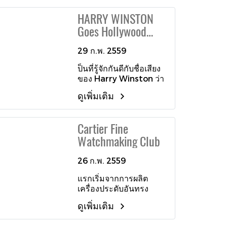
ค.ศ.1845 และได้วาง
HARRY WINSTON
รากฐานสำคัญอันเที่ยง
Goes Hollywood
ตรงให้กับอุตสาหกรรม
การประดิษฐ์นาฬิกา โดย
once again
เหล่าผลงานนาฬิกาตั้ง
29 ก.พ. 2559
โต๊ะและนาฬิกาพกอัน
ป็นที่รู้จักกันดีกับชื่อเสียง
ล้ำค่าของเขายังคงเป็นที่
ของ Harry Winston ว่า
ปรารถนาสูงสุดในหมู่นัก
เป็นผู้เชี่ยวชาญทางด้าน
สะสมทั่วโลกและอีก
ดูเพิ่มเติม
เพชรและจิวเวอรี่ที่ได้รับ
หลายชิ้นในพิพิธภัณฑ์ที่
การยอมรับมาอย่าง
สำคัญหลายแห่ง แต่เมื่อ
ยาวนาน นอกจากจะโด่ง
บริษัทถูกทำลายลงในช่วง
Cartier Fine
ดังในเรื่องของแบรนด์
หลังสงครามโลกครั้งที่
Watchmaking Club
อัญมณีเครื่องประดับแล้ว
สอง (World War II) ชื่อ
Harry Winston ยังก้าว
ของ A. Lange & Söhne
เข้าสู่วงการนาฬิการะดับ
26 ก.พ. 2559
เกือบแทบที่จะถูกลืมเลือน
สูงหลายรูปแบบไม่ว่าจะ
ไป กระทั่งในปี ค.ศ. 1990
แรกเริ่มจากการผลิต
เป็นนาฬิกากลไกซับซ้อน
วอเตอร์ ลังเงอ (Walter
เครื่องประดับอันทรง
โดดเด่นไม่เหมือนใคร
Lange) เหลนชายของ
คุณค่าจนเป็นที่รู้จักของ
Ferdinand Adolph
ดูเพิ่มเติม
คนทั่วโลกแล้ว Cartier
Lange ได้ใช้ความกล้า
ยังทุ่มเทกับการ
หาญในกอบกู้และเปิดตัว