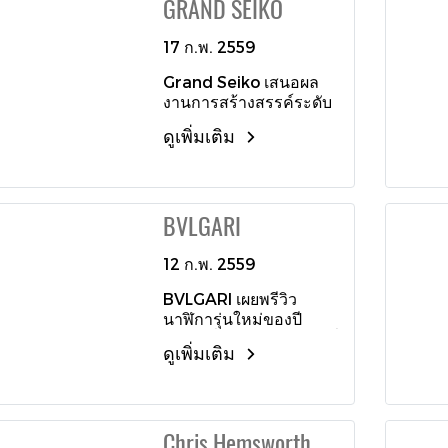
GRAND SEIKO
ออกแบบผลิตภัณฑ์ภาค
นี้ยังเพื่มความหรูหรา
สายไนล่อนลายตารางสี
อุตสาหกรรม
เหนือระดับด้วยขอบหน้า
แดง-ดำ และเวอร์ชั่น
SEVENFRIDAY M1/03 นี้
17 ก.พ. 2559
ปัดสีทอง เข้าคู่มากับสาย
สุดท้ายตัวเรือนเคลือบสี
พร้อมจะกลับมาเขย่า
หนังสีชาร์โคลบราวน์
ดำ เข็มวินาทีสีฟ้า สวมคู่
Grand Seiko เสนอผล
หัวใจคนรักและนักสะสม
กับสายไนล่อนลายตาราง
งานการสร้างสรรค์ระดับ
นาฬิกากลไกอีกครั้ง กับ
สีฟ้า-ดำ
สูงด้วยรุ่น Credor
คุณภาพและดีไซน์อัน
ดูเพิ่มเติม
Spring Drive Minute
โฉบเฉี่ยวล้ำสมัย คุ้มค่า
Repeater นาฬิกาเรือน
สมราคาและการรอคอย
แรกของ Grand Seiko ที่
ของทุกคนแน่นอน
มีฟังก์ชั่น Minute
BVLGARI
Repeater ที่ตีบอกเวลา
ด้วยเสียงได้ละเอียดถึง
ระดับนาที ตัวเรือนขนาด
12 ก.พ. 2559
42.8 มิลลิเมตร วัสดุทำ
BVLGARI เผยพรีวิว
จากทองคำชมพูประกอบ
นาฬิการุ่นใหม่ของปี
ด้วยชิ้นส่วนไม่น้อยกว่า
2016 ซึ่งล้วนเป็นผลงานที่
660 ชิ้น สามารถมองเห็น
ดูเพิ่มเติม
ผสมผสานกับจักรวาลแห่ง
กลไกทั้งหมดผ่านกระจก
การสร้างสรรค์ ผสาน
คริสตัลแซฟไฟร์ทั้งฝา
ความเชื่อมโยงระหว่าง
หน้าและฝาหลัง และยัง
ความเชี่ยวชาญในวัสดุ
เพิ่มลูกเล่นสุดพิเศษคือ
Chris Hemsworth,
ล้ำค่าของตนกับความ
กลไกสปริงไดรฟ์ ที่บอก