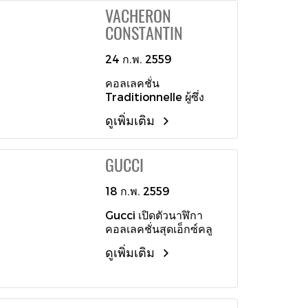
สร้างสรรค์เครื่องบอก
แบรนด์ขึ้นมาใหม่อีกครั้ง
VACHERON
เวลาขึ้นมาอย่างมี
จวบจน ณ วันนี้ที่ A.
CONSTANTIN
ศักยภาพ ตั้งแต่อดีตจวบ
Lange & Söhneประดิษฐ์
จนปัจจุบัน จึงทำให้
นาฬิกาข้อมือที่ล้วนแล้ว
แบรนด์นี้เป็นที่สนใจ
24 ก.พ. 2559
แต่ทำจากวัสดุล้ำค่า เช่น
สำหรับกลุ่มนักสะสม
ทองคำและแพลตทินั่ม
คอลเลคชั่น
นาฬิกาที่มีกลไกซับซ้อน
ทั้งหมดยังบรรจุด้วยเหล่า
Traditionnelle ผู้ซึ่ง
ที่มีประวัติอันยาวนาน
กลไกชั้นยอดที่ผ่านการ
พิสูจน์ถึงสัมพันธภาพอัน
ทุกๆปีจะมีผลงานใหม่ที่
ประดิษฐ์ตกแต่งและ
ดูเพิ่มเติม
แน่นแฟ้นระหว่างศิลปะ
เหล่าสาวกนาฬิกาต้อง
ประกอบขึ้นอย่างประณีต
และงานประดิษฐ์ฝีมือ
คอยจับตามอง เตรียม
วิจิตรด้วยมือ ซึ่งสามารถ
ครั้งนี้กลับมาพร้อมกับเผย
พร้อมเปิดเผยในงาน
ทำขึ้นได้เพียงไม่กี่พัน
GUCCI
โฉมเวอร์ชั่นเรือนเวลา
SIHH 2016 และดังเช่น
เรือนต่อปี และโดยในช่วง
สำหรับสุภาพสตรี
ทุกๆปี Cartier ได้เผย
ระยะเวลาเพียง 20 ปี เอ
18 ก.พ. 2559
Traditionnelle Small
โฉมผลงานสุดเอ็กซ์คลู
ลังเงอ แอนด์ โซเนอ ก็
Mode มาในตัวเรือน
ซีฟให้ Fine
สามารถพัฒนากลไกที่
Gucci เปิดตัวนาฬิกา
ขนาด 33 มิลลิเมตร
Watchmaking Club
ผลิตขึ้นภายในโรงงาน
คอลเลคชั่นสุดเอ็กซ์คลู
ประดับแวววาวเจิดจรัส
คลับพิเศษของสมาชิก
ของตนเองได้ถึง 51 คาลิ
ซีฟ U-Play Special
เต็มพื้นที่ด้วยความงาม
Cartier ได้ชมก่อนใคร
ดูเพิ่มเติม
เบอร์ และครองตำแหน่ง
Thailand Edition เพื่อ
ของเพชรเจียระไนกลม
ซึ่งจะเปลี่ยนสลับ
ระดับสูงสุดท่ามกลาง
ต้อนรับปีวอกโดยรังสรรค์
หลายร้อยเม็ด พลังขับ
หมุนเวียนกันไปในแต่ละ
เหล่าแบรนด์เรือนเวลาชั้น
ขึ้นเพื่อประเทศไทยโดย
เคลื่อนด้วยกลไกจักรกล
ประเทศทั่วโลกและในปี
สูงของโลก
เฉพาะ คอลเลคชั่นพิเศษนี้
ไขลานด้วยมือ คาลิเบอร์
2015 ที่ผ่านมา ได้จัดขึ้นที่