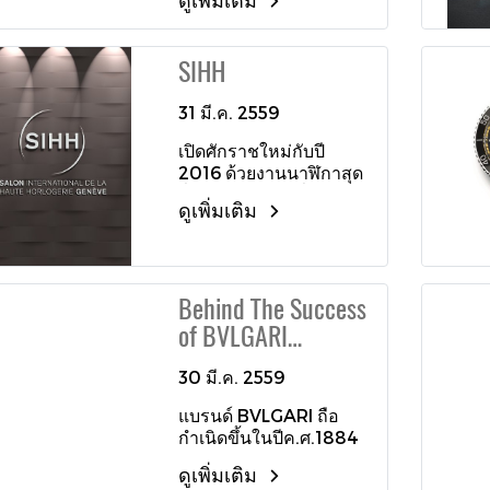
อย่าง Hermès ที่เน้นย้ำ
ถึงความสำคัญของ
“ธรรมชาติ” ในฐานะแรง
SIHH
บันดาลใจชั้นเลิศและ
แหล่งวัตถุดิบหลักในการ
31 มี.ค. 2559
สร้างสรรค์ผลงาน ซึ่ง
Slim d’Hermès
เปิดศักราชใหม่กับปี
Pocket Panthère
2016 ด้วยงานนาฬิกาสุด
นาฬิกาพกรุ่นล่าสุดที่เพิ่ง
ยิ่งใหญ่อลังการที่รวบรวม
ได้รับการเปิดตัวก็สะท้อน
ดูเพิ่มเติม
นาฬิกาหลากหลาย
แนวคิดนี้ออกมาได้อย่าง
แบรนด์จัดแสดงโชว์ภาย
วิจิตรตระการตา
ใต้งาน Salon
International De La
Behind The Success
Haute Horlogerie
Geneve หรือ SIHH ณ
of BVLGARI
กรุงเจนีวา ประเทศสวิต
Watches
เซอร์แลนด์ และนาฬิกาที่
30 มี.ค. 2559
วันนี้จะนำมาเสนอผู้อ่านก็
มีหลากหลายแบรนด์ด้วย
แบรนด์ BVLGARI ถือ
กัน
กำเนิดขึ้นในปีค.ศ.1884
ผู้ให้กำเนิดแบรนด์เป็น
ดูเพิ่มเติม
ช่างเครื่องเงินชาวกรีกที่