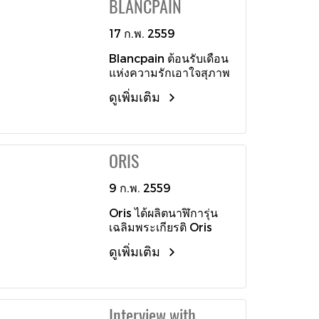
BLANCPAIN
มาพร้อมความโดดเด่น
1400 รูปทรงโค้งกลมมน
ประเทศเกาหลีใต้
ด้วยโทนสีแดงที่ขอบหน้า
ของตัวเรือน ประดับด้วย
ปัด เปล่งประกายความ
17 ก.พ. 2559
พรมแห่งอัญมณีล้ำค่า
เป็นแบรนด์แฟชั่นระดับ
608 เม็ด ขณะที่เพชร
Blancpain ต้อนรับเดือน
โลกด้วยสัญลักษณ์ตัว G
เจียระไนกลมหนึ่งเม็ด
แห่งความรักเอาใจสุภาพ
ไขว้บนหน้าปัดสีเงิน
หนัก 0.06 กะรัต ประดับ
สตรี ด้วยเรือนเวลา
พร้อมโลโก้ของแบรนด์ที่
โดดเด่นบนยอดเม็ดมะยม
ดูเพิ่มเติม
ทองคำขาวสุดหรู รุ่น The
ตำแหน่ง 12 นาฬิกา
ไขลานเซาะร่อง ร้อย
ladybird Saint
ตอกย้ำความพิเศษด้วย
ลงตัวด้วยสายหนังจระเข้
Valentine’s Day 2016
การคล้อง Dog Tag
มิสซิสซิปเปียนซิส สีน้ำ
ขนาด 21.5 มิลลิเมตร
Charm สลักรูปลิงนำ
เงินไนท์บลู สร้างสรรค์
ORIS
ล้อมรอบด้วยเพชรขนาด
โชค อันเป็นสัญลักษณ์
เป็นภาพที่ตัดกันและเสริม
0.5 กระรัต หน้าปัดเปล่ง
ของความปราดเปรียว
ความสวยงามแวววาว
ประกายสวยงามด้วยเพชร
9 ก.พ. 2559
ว่องไว มาพร้อมตัวอักษร
ของเพชรได้เป็นอย่างดี
และทับทิมสีชมพูรังสรรค์
“ ไทยแลนด์” ที่ด้านหลัง
รวมถึงผสานด้วยงาน
Oris ได้ผลิตนาฬิการุ่น
ขึ้นเป็นรูปหัวใจ ตัวเลข
เข้าคู่กับสายหนังปั๊มลา
ตกแต่งบนหัวเข็มขัดแบบ
เฉลิมพระเกียรติ Oris
บอกเวลาทำจากเพชรน้ำ
ยกุชชี่ ผลิตจำนวนจำกัด
หมุดทำจากทองคำขาว
Princess of Thailand
งามที่ตำแหน่ง 12 นาฬิกา
เพียง 50 เรือนเท่านั้น
ดูเพิ่มเติม
18 กะรัต ประดับด้วยเพชร
Calibre 111 Limited
3 นาฬิกา 6 นาฬิกา และ
เจียระไนกลมอีก 17 เม็ด
Editions สร้างสรรค์ขึ้น
9 นาฬิกา มาพร้อมกับ
นอกจากนี้ยังผ่านการ
ด้วยเฉดสีน้ำเงินอมม่วง สี
สายหนังสีขาว เพิ่มเสน่ห์
ประทับด้วยตราอันทรง
ที่เป็นตัวแทนแห่งความ
ให้กับนาฬิกาเรือนสวย
เกียรติ Hallmark of
Interview with
สง่างามมาพร้อมแถบ
ด้วยจี้แผลงศรรูปหัวใจที่