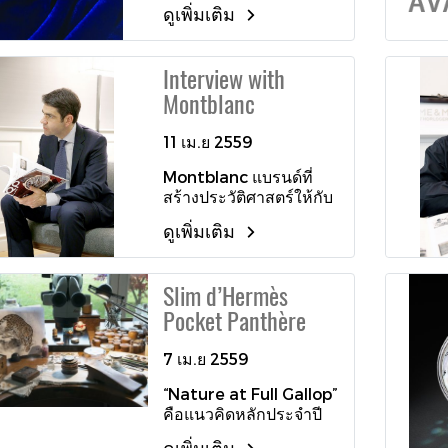
ดูเพิ่มเติม
ถ้อยคำในยามที่ถูกเอื้อน
เอ่ยออกมานั้นได้รับการ
ยกย่องว่ามีความไพเราะ
Interview with
ราวกับเสียงโน้ตดนตรี อีก
Montblanc
ทั้งยังมีสัมผัสคล้องจองซึ่ง
เกิดจากการผสมผสาน
พยัญชนะ สระ และ
11 เม.ย 2559
วรรณยุกต์ อันเป็นมรดก
Montblanc แบรนด์ที่
ล้ำค่าแห่งอัจฉริยภาพของ
สร้างประวัติศาสตร์ให้กับ
บรรพบุรุษไทยที่สั่งสม
อุตสาหกรรมนาฬิกาด้วย
ตกทอดจากรุ่นสู่รุ่นมา
ดูเพิ่มเติม
งานการสร้างสรรค์ที่
อย่างยาวนานกว่า ๗๐๐ ปี
สมบูรณ์แบบ และเป็น
แบรนด์ที่เราคุ้นเคยใน
Slim d’Hermès
งาน SIHH โดยเฉพาะในปี
Pocket Panthère
นี้ซึ่งเป็นปีครบรอบของ
แบรนด์ ผมจึงขออัพเดท
กับ Mr. Jerome
7 เม.ย 2559
Lambert ผู้บริหารสูงสุด
“Nature at Full Gallop”
ของ Montblanc เมื่อผม
คือแนวคิดหลักประจำปี
ได้พูดคุยกับเขาในงาน
2016 ของสุดยอดแบรนด์
ดูเพิ่มเติม