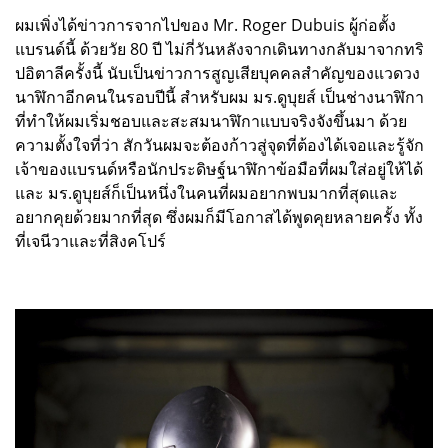
ผมเพิ่งได้ข่าวการจากไปของ Mr. Roger Dubuis ผู้ก่อตั้ง
แบรนด์นี้ ด้วยวัย 80 ปี ไม่กี่วันหลังจากเดินทางกลับมาจากทริ
ปอิตาลีครั้งนี้ นับเป็นข่าวการสูญเสียบุคคลสำคัญของแวดวง
นาฬิกาอีกคนในรอบปีนี้ สำหรับผม มร.ดูบุยส์ เป็นช่างนาฬิกา
ที่ทำให้ผมเริ่มชอบและสะสมนาฬิกาแบบจริงจังขึ้นมา ด้วย
ความตั้งใจที่ว่า สักวันผมจะต้องก้าวสู่จุดที่ต้องได้เจอและรู้จัก
เจ้าของแบรนด์หรือนักประดิษฐ์นาฬิกาข้อมือที่ผมใส่อยู่ให้ได้
และ มร.ดูบุยส์ก็เป็นหนึ่งในคนที่ผมอยากพบมากที่สุดและ
อยากคุยด้วยมากที่สุด ซึ่งผมก็มีโอกาสได้พูดคุยหลายครั้ง ทั้ง
ที่เจนีวาและที่สิงคโปร์