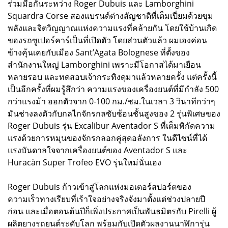
ร่วมมือกันระหว่าง Roger Dubuis และ Lamborghini
Squardra Corse สองแบรนด์ต่างสัญชาติที่เต็มเปี่ยมด้วยขุม
พลังและจิตวิญญาณแห่งความแรงที่คล้ายกัน โดยใช้บ้านเกิด
ของรถซูเปอร์คาร์เป็นที่เปิดตัว โดยส่วนตัวแล้ว ผมเองค่อน
ข้างคุ้นเคยกับเมือง Sant’Agata Bolognese ที่ตั้งของ
สำนักงานใหญ่ Lamborghini เพราะมีโอกาสได้มาเยือน
หลายรอบ และทดสอบเจ้ากระทิงดุมาแล้วหลายครั้ง แต่ครั้งนี้
เป็นอีกครั้งที่ผมรู้สึกว่า ความแรงของเครื่องยนต์ที่มีกำลัง 500
กว่าแรงม้า ออกตัวจาก 0-100 กม./ชม.ในเวลา 3 วินาทีกว่าๆ
มันช่างลงตัวกับกลไกจักรกลซับซ้อนชั้นสูงของ 2 รุ่นพิเศษของ
Roger Dubuis รุ่น Excalibur Aventador S ที่เต็มพิกัดความ
แรงด้วยการหมุนของจักรกลอกคู่สุดอลังการ ในดีไซน์ที่ได้
แรงบันดาลใจจากเครื่องยนต์ของ Aventador S และ
Huracàn Super Trofeo EVO รุ่นใหม่นั่นเอง
Roger Dubuis ก้าวเข้าสู่โลกแห่งมอเตอร์สปอร์ตของ
ความเร็วทางเรียบที่เร้าใจอย่างจริงจังมาตั้งแต่ช่วงปลายปี
ก่อน และเมื่อตอนต้นปีก็เพิ่งประกาศเป็นพันธมิตรกับ Pirelli ผู้
ผลิตยางรถยนต์ระดับโลก พร้อมกับเปิดตัวผลงานนาฬิการุ่น