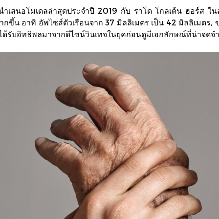
โดจึงนำเสนอโมเดลล่าสุดประจำปี 2019 กับ ราโด โกลเด้น ฮอร์ส ในสไต
กขึ้น อาทิ อัพไซส์ตัวเรือนจาก 37 มิลลิเมตร เป็น 42 มิลลิเมตร, ข
ด้รับอิทธิพลมาจากดีไซน์วินเทจในยุคก่อนดูมีเอกลักษณ์ที่น่าจดจำยิ่