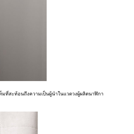
็มที่สะท้อนถึงความเป็นผู้นำในแวดวงผู้ผลิตนาฬิกา