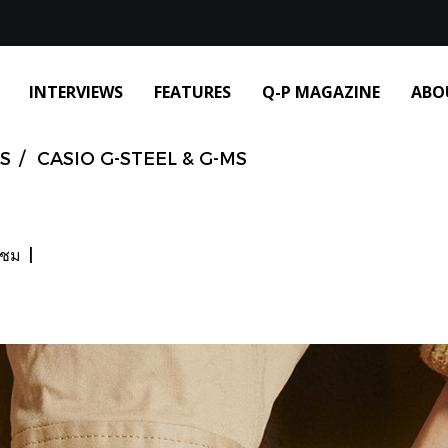
INTERVIEWS
FEATURES
Q-P MAGAZINE
ABO
S
CASIO G-STEEL & G-MS
าชม
|