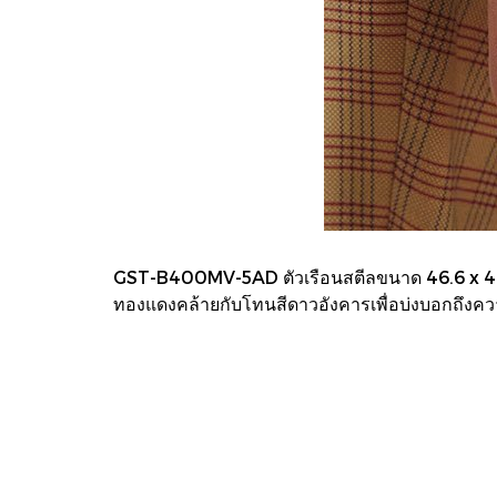
GST-B400MV-5AD ตัวเรือนสตีลขนาด 46.6 x 49.6 
ทองแดงคล้ายกับโทนสีดาวอังคารเพื่อบ่งบอกถึงคว