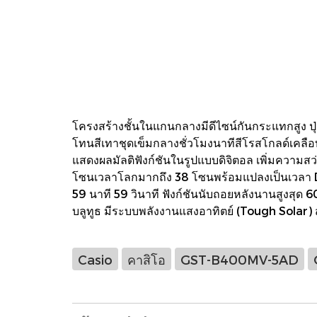
โครงสร้างชั้นในแกนกลางมีดีไซน์กันกระแทกสูง ปุ
โทนสีเทาชุดเข็มกลางชั่วโมงนาทีสีโรสโกลด์เคลื
แสดงผลมัลติฟังก์ชันในรูปแบบดิจิตอล เพิ่มความส
โซนเวลาโลกมากถึง 38 โซนพร้อมแปลงเป็นเวลา Day
59 นาที 59 วินาที ฟังก์ชันนับถอยหลังนานสูงสุด 6
บลูทูธ มีระบบพลังงานแสงอาทิตย์ (Tough Sola
Casio
คาสิโอ
GST-B400MV-5AD