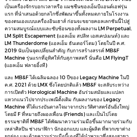
เป็นเครื่องจักรบอกเวลาหรือ แมชชีนของเอ็มบีแอนด์เอฟรุ่น
แรก ที่นำเสนอด้วยกลไกซึ่งพัฒนาขึ้นทั้งหมดภายในโรงงาน
ของตนเองแบบเครื่องอินเฮาส์ ก่อนจะขยายคอลเลกชันนี้ไปสู่
ความสมบูรณ์แบบและซับซ้อนของทั้งผลงาน LM Perpetual,
LM Split Escapement (แอลเอ็ม สปลิท เอสเคปเมนท์) และ
LM Thunderdome (แอลเอ็ม ธันเดอร์โดม) โดยในปี ค.ศ.
2019 นับเป็นจุดเปลี่ยนสำคัญ กับการสร้างสรรค์ MB&F
Machine รุ่นแรกที่อุทิศให้กับสุภาพสตรี นั่นคือ LM FlyingT
(แอลเอ็ม ฟลายอิ้งที)
และ MB&F ได้เฉลิมฉลอง 10 ปีของ Legacy Machine ในปี
ค.ศ. 2021 ด้วย LMX ซึ่งโดยปกติแล้ว MB&F จะสลับระหว่าง
การเปิดตัว Horological Machine อันร่วมสมัยและแปลก
แหวกแนวไปจากประเพณีดั้งเดิม กับผลงานของ Legacy
Machine ที่ได้แรงบันดาลใจมาจากประวัติศาสตร์อันยิ่งใหญ่
โดยมี F ที่หมายถึงผองเพื่อน (Friends) และเป็นไปโดย
ธรรมชาติที่ MB&F ได้พัฒนาความร่วมมือขึ้นมากมายร่วมกับ
เหล่าศิลปิน ช่างนาฬิกา นักออกแบบ และผู้ผลิต ที่พวกเขาต่าง
ยกย่อง และด้วยความร่วมมือนี้เองที่ได้นำพามาซึ่งสองสาขา