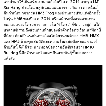
เคยนำมาใช้เป็นครั้งแรกมาแล้วในปี ค.ศ. 2014 จากรุ่น LM1
Xia Hang ส่วนโดมอลูมิเนียมแผ่นบางราวกับกระดาษนั้นมี
ต้นกำเนิดมาจากรุ่น HM3 Frog และผ่านการปรับแต่งอีกครั้ง
ในรุ่น HM6 ของปี ค.ศ. 2014 หรือแม้กระทั่งลวดลายงาน
ออกแบบของโครงตาข่ายภายใน ‘ซี่โครง’ ที่จัดวางอยู่ด้านใต้
บาลานซ์ รวมถึงส่วนด้านท้ายของลำตัวหรือตัวเรือนนาฬิกานี้
ที่ยังสะท้อนถึงแรงบันดาลใจสไตล์ยานยนต์ของ HM8, HMX
และ HM5 ด้วยคุณสมบัติและความโดดเด่นซึ่งหลอมรวมเข้า
ด้วยกันนี้ จึงได้ร่วมถ่ายทอดข้อความอันชัดเจนว่า HM10
Bulldog นี้คือจักรกลหรือแมชชีนสายพันธุ์ชั้นยอดอย่าง
แท้จริง