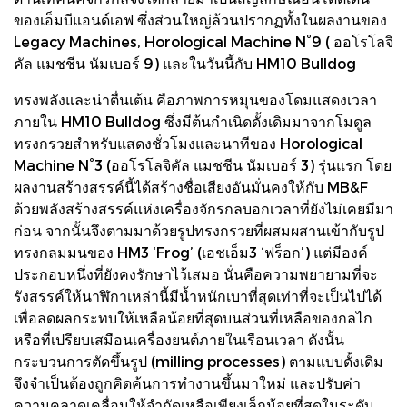
ของเอ็มบีแอนด์เอฟ ซึ่งส่วนใหญ่ล้วนปรากฏทั้งในผลงานของ
Legacy Machines, Horological Machine N°9 ( ออโรโลจิ
คัล แมชชีน นัมเบอร์ 9) และในวันนี้กับ HM10 Bulldog
ทรงพลังและน่าตื่นเต้น คือภาพการหมุนของโดมแสดงเวลา
ภายใน HM10 Bulldog ซึ่งมีต้นกำเนิดดั้งเดิมมาจากโมดูล
ทรงกรวยสำหรับแสดงชั่วโมงและนาทีของ Horological
Machine N°3 (ออโรโลจิคัล แมชชีน นัมเบอร์ 3) รุ่นแรก โดย
ผลงานสร้างสรรค์นี้ได้สร้างชื่อเสียงอันมั่นคงให้กับ MB&F
ด้วยพลังสร้างสรรค์แห่งเครื่องจักรกลบอกเวลาที่ยังไม่เคยมีมา
ก่อน จากนั้นจึงตามมาด้วยรูปทรงกรวยที่ผสมผสานเข้ากับรูป
ทรงกลมมนของ HM3 ‘Frog’ (เอชเอ็ม3 ‘ฟร็อก’) แต่มีองค์
ประกอบหนึ่งที่ยังคงรักษาไว้เสมอ นั่นคือความพยายามที่จะ
รังสรรค์ให้นาฬิกาเหล่านี้มีน้ำหนักเบาที่สุดเท่าที่จะเป็นไปได้
เพื่อลดผลกระทบให้เหลือน้อยที่สุดบนส่วนที่เหลือของกลไก
หรือที่เปรียบเสมือนเครื่องยนต์ภายในเรือนเวลา ดังนั้น
กระบวนการตัดขึ้นรูป (milling processes) ตามแบบดั้งเดิม
จึงจำเป็นต้องถูกคิดค้นการทำงานขึ้นมาใหม่ และปรับค่า
ความคลาดเคลื่อนให้จำกัดเหลือเพียงเล็กน้อยที่สุดในระดับ