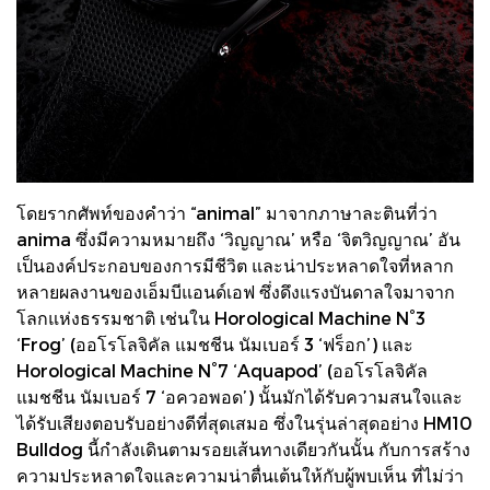
โดยรากศัพท์ของคำว่า “animal” มาจากภาษาละตินที่ว่า
anima ซึ่งมีความหมายถึง ‘วิญญาณ’ หรือ ‘จิตวิญญาณ’ อัน
เป็นองค์ประกอบของการมีชีวิต และน่าประหลาดใจที่หลาก
หลายผลงานของเอ็มบีแอนด์เอฟ ซึ่งดึงแรงบันดาลใจมาจาก
โลกแห่งธรรมชาติ เช่นใน Horological Machine N°3
‘Frog’ (ออโรโลจิคัล แมชชีน นัมเบอร์ 3 ‘ฟร็อก’) และ
Horological Machine N°7 ‘Aquapod’ (ออโรโลจิคัล
แมชชีน นัมเบอร์ 7 ‘อควอพอด’) นั้นมักได้รับความสนใจและ
ได้รับเสียงตอบรับอย่างดีที่สุดเสมอ ซึ่งในรุ่นล่าสุดอย่าง HM10
Bulldog นี้กำลังเดินตามรอยเส้นทางเดียวกันนั้น กับการสร้าง
ความประหลาดใจและความน่าตื่นเต้นให้กับผู้พบเห็น ที่ไม่ว่า