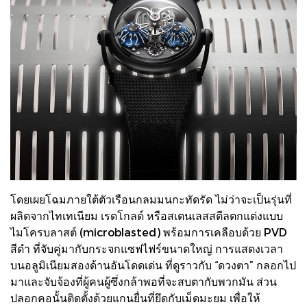
โดยเผยโฉมภายใต้ตัวเรือนกลมมนกะทัดรัด ไม่ว่าจะเป็นรุ่นที่
ผลิตจากไทเทเนียม เรดโกลด์ หรือสเตนเลสสตีลตกแต่งแบบ
ไมโครบลาสต์ (microblasted) พร้อมการเคลือบด้วย PVD
สีดำ ที่จับคู่มากับกระจกแซฟไฟร์ขนาดใหญ่ การแสดงเวลา
บนอลูมิเนียมสองด้านอันโดดเด่น ที่ดูราวกับ “ดวงตา” กลอกไป
มาและจับจ้องที่ผู้คนผู้ซึ่งกล้าพอที่จะสบตากับพวกมัน ส่วน
ปลอกคอนั้นติดตั้งด้วยแกนยื่นที่ยึดกับเม็ดมะยม เพื่อให้