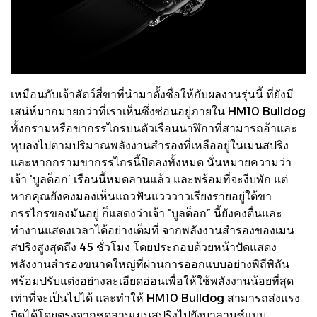
เหมือนกับเจ้าสัตว์สี่ขาที่นำมาตั้งชื่อให้กับผลงานรุ่นนี้ ที่ยังมี
เสน่ห์มากมายกว่าที่เราเห็นซึ่งซ่อนอยู่ภายใน HM10 Bulldog
ทั้งกรามหรือขากรรไกรบนตัวเรือนนาฬิกาที่สามารถอ้าและ
หุบลงไปตามปริมาณพลังงานสำรองที่เหลืออยู่ในเมนสปริง
และหากกรามขากรรไกรนี้ปิดลงทั้งหมด นั่นหมายความว่า
เจ้า ‘บูลด็อก’ เรือนนี้หมดลานแล้ว และพร้อมที่จะงีบพัก แต่
หากคุณยังคงมองเห็นแถวฟันแวววาวเรียงรายอยู่ใต้ขา
กรรไกรของมันอยู่ ก็แสดงว่าเจ้า “บูลด็อก” นี้ยังคงตื่นและ
ทำงานแสดงเวลาได้อย่างเต็มที่ จากพลังงานสำรองของเมน
สปริงสูงสุดถึง 45 ชั่วโมง โดยประกอบด้วยหน้าปัดแสดง
พลังงานสำรองขนาดใหญ่ที่ผ่านการออกแบบอย่างพิถีพิถัน
พร้อมปรับแต่งอย่างละเอียดอ่อนเพื่อให้ใช้พลังงานน้อยที่สุด
เท่าที่จะเป็นไปได้ และทำให้ HM10 Bulldog สามารถส่งแรง
บิดได้โดยตรงจากชุดลานเมนสปริงไปยังบาลานซ์แบบ