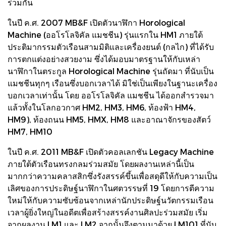
ร่วมกัน
ในปี ค.ศ. 2007 MB&F เปิดตัวนาฬิกา Horological
Machine (ออโรโลจิคัล แมชชีน) รุ่นแรกใน HM1 ภายใต้
ประติมากรรมตัวเรือนสามมิติและเครื่องยนต์ (กลไก) ที่ได้รับ
การตกแต่งอย่างสวยงาม ซึ่งได้มอบมาตรฐานให้กับเหล่า
นาฬิกาในตระกูล Horological Machine รุ่นถัดมา ที่นับเป็น
แมชชีนทุกๆ เรือนซึ่งบอกเวลาได้ มิใช่เป็นเพียงในฐานะเครื่อง
บอกเวลาเท่านั้น โดย ออโรโลจิคัล แมชชีน ได้ออกสำรวจมา
แล้วทั้งในโลกอวกาศ HM2, HM3, HM6, ท้องฟ้า HM4,
HM9), ท้องถนน HM5, HMX, HM8 และอาณาจักรของสัตว์
HM7, HM10
ในปี ค.ศ. 2011 MB&F เปิดตัวคอลเลกชัน Legacy Machine
ภายใต้ตัวเรือนทรงกลมร่วมสมัย โดยผลงานเหล่านี้เป็น
มากกว่าความคลาสสิกซึ่งรังสรรค์ขึ้นเพื่อสดุดีให้กับความเป็น
เลิศของการประดิษฐ์นาฬิกาในศตวรรษที่ 19 โดยการตีความ
ใหม่ให้กับความซับซ้อนจากเหล่านักประดิษฐ์นวัตกรรมเรือน
เวลาผู้ยิ่งใหญ่ในอดีตเพื่อสร้างสรรค์งานศิลปะร่วมสมัย เริ่ม
จากผลงาน LM1 และ LM2 จากนั้นจึงตามมาด้วย LM101 ที่นับ