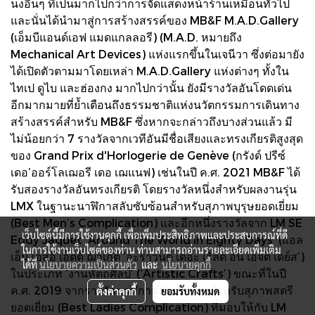
นงอื่นๆ ที่เป็นมากไปกว่าการจัดแสดงหน้าร้านเหมือนทั่วไป
และนั่นได้นำมาสู่การสร้างสรรค์ของ MB&F M.A.D.Gallery
(เอ็มบีแอนด์เอฟ แมดแกลลอรี) (M.A.D. หมายถึง
Mechanical Art Devices) แห่งแรกขึ้นในเจนีวา ซึ่งต่อมายัง
ได้เปิดตัวตามมาโดยเหล่า M.A.D.Gallery แห่งต่างๆ ทั้งใน
ไทเป ดูไบ และฮ่องกง มากไปกว่านั้น ยังมีรางวัลอันโดดเด่น
อีกมากมายที่ย้ำเตือนถึงธรรมชาติแห่งนวัตกรรมการเดินทาง
สร้างสรรค์สำหรับ MB&F ซึ่งหากจะกล่าวถึงบางส่วนแล้ว มี
ไม่น้อยกว่า 7 รางวัลจากเวทีอันมีชื่อเสียงและทรงเกียรติสูงสุด
ของ Grand Prix d'Horlogerie de Genève (กรังด์ ปรีซ์
เดอ’ออร์โลเฌอรี เดอ เฌแนฟ) เช่นในปี ค.ศ. 2021 MB&F ได้
รับสองรางวัลอันทรงเกียรติ โดยรางวัลหนึ่งสำหรับผลงานรุ่น
LMX ในฐานะนาฬิกาสลับซับซ้อนสำหรับสุภาพบุรุษยอดเยี่ยม
(Best Men’s Complication) และอีกหนึ่งรางวัลจาก LM SE
เว็บไซต์นี้มีการใช้งานคุกกี้ เพื่อเพิ่มประสิทธิภาพและประสบการณ์ที่ดี
Eddy Jaquet ‘Around The World in Eighty Days’ (แอล
ในการใช้งานเว็บไซต์ของท่าน ท่านสามารถอ่านรายละเอียดเพิ่มเติม
เอ็ม เอสอี เอ็ดดี้ ฌาเกต์ ‘อะราวนด์ เดอะ เวิลด์ อิน เอจตี้ เดย์ส’)
ได้ที่
นโยบายความเป็นส่วนตัว
และ
นโยบายคุกกี้
ในประเภท ‘งานหัตถศิลป์’ (‘Artistic Crafts’) ขณะที่ในปี
ค.ศ. 2019 จากรางวัลนาฬิกาสลับซับซ้อนสำหรับสุภาพสตรี
ตั้งค่าคุกกี้
ยอมรับทั้งหมด
ยอดเยี่ยม (Best Ladies Complication) ที่มอบให้กับ LM