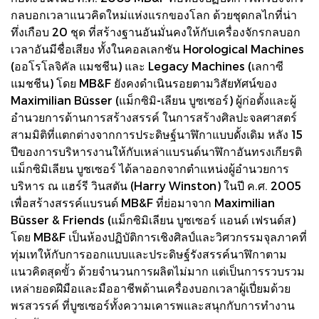
กลบอกเวลาแนวคิดใหม่แห่งแรกของโลก ด้วยชุดกลไกที่น่า
ทึ่งเกือบ 20 ชุด ที่สร้างฐานอันมั่นคงให้กับเครื่องจักรกลบอก
เวลาอันมีชื่อเสียง ทั้งในคอลเลกชัน Horological Machines
(ออโรโลจิคัล แมชชีน) และ Legacy Machines (เลกาซี
แมชชีน) โดย MB&F ยังคงดำเนินรอยตามวิสัยทัศน์ของ
Maximilian Büsser (แม็กซิมิ-เลียน บูซเซอร์) ผู้ก่อตั้งและผู้
อำนวยการด้านการสร้างสรรค์ ในการสร้างศิลปะจลศาสตร์
สามมิติที่แตกต่างจากการประดิษฐ์นาฬิกาแบบดั้งเดิม หลัง 15
ปีของการบริหารงานให้กับเหล่าแบรนด์นาฬิกาอันทรงเกียรติ
แม็กซิมิเลียน บูซเซอร์ ได้ลาออกจากตำแหน่งผู้อำนวยการ
บริหาร ณ แฮร์รี วินสตัน (Harry Winston) ในปี ค.ศ. 2005
เพื่อสร้างสรรค์แบรนด์ MB&F ที่ย่อมาจาก Maximilian
Büsser & Friends (แม็กซิมิเลียน บูซเซอร์ แอนด์ เฟรนด์ส)
โดย MB&F เป็นห้องปฏิบัติการเชิงศิลป์และวิศวกรรมจุลภาคที่
ทุ่มเทให้กับการออกแบบและประดิษฐ์รังสรรค์นาฬิกาตาม
แนวคิดสุดขั้ว ด้วยจำนวนการผลิตไม่มาก แต่เป็นการรวบรวม
เหล่ายอดฝีมือและมืออาชีพด้านเครื่องบอกเวลาผู้เปี่ยมด้วย
พรสวรรค์ ที่บูซเซอร์ทั้งความเคารพและสนุกกับการทำงาน