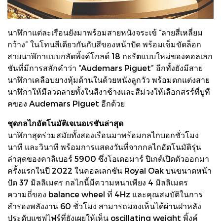
นาฬิกาแต่ละเรือนยังมาพร้อมสายหนังจระเข้ “ลายสี่เหลี่ยม
กว้าง” ในโทนสีเดียวกันกับสีของหน้าปัด พร้อมเข็มขัดล็อก
สายนาฬิกาแบบกลัดพิ้งค์โกลด์ 18 กะรัตแบบใหม่ของคอลเลก
ชันที่มีการสลักคำว่า “Audemars Piguet” อีกทั้งยังมีสาย
นาฬิกาเคลือบยางหุ้มด้านในด้วยหนังลูกวัว พร้อมตกแต่งสาย
นาฬิกาให้มีลวดลายทั้งในสีงาช้างและสีม่วงให้เลือกสรร์ที่บูที
คของ Audemars Piguet อีกด้วย
ชุดกลไกอัตโนมัติเจเนอเรชันล่าสุด
นาฬิกาสุดร่วมสมัยทั้งสองเรือนมาพร้อมกลไกบอกชั่วโมง
นาที และวินาที พร้อมการแสดงวันที่จากกลไกอัตโนมัติรุ่น
ล่าสุดของคาลิเบอร์ 5900 ซึ่งโอเดอมาร์ ปิเกต์เปิดตัวออกมา
ครั้งแรกในปี 2022 ในคอลเลกชัน Royal Oak บนขนาดหน้า
ปัด 37 มิลลิเมตร กลไกนี้มีความหนาเพียง 4 มิลลิเมตร
ความถี่ของ balance wheel ที่ 4Hz และคุณสมบัติในการ
สำรองพลังงาน 60 ชั่วโมง สามารถมองเห็นได้ผ่านฝาหลัง
ประดับแซฟไฟร์ที่ยังเผยให้เห็น oscillating weight พิ้งค์