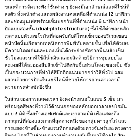
ขณะที่การจัดวางฟังก์ชั่นต่าง ๆ ยังคงมีเอกลักษณ์และดีไซน์ที่
ลงตัว ทั้งหน้าต่างแสดงพลังงานคงเหลือที่ตำแหน่ง 12 นาฬิกา
และช่องมูนเฟสพร้อมเข็มบอกวันที่ที่ตำแหน่ง 6 นาฬิกา หน้า
ปัดแบบสองชั้น (dual-plate structure) ซึ่งใช้สีดำของหลัก
เวลาแบบตัวเลขโรมันที่สอดรับกับสีโทนเข้มของบริเวณขอบ
หน้าปัดนั้นเกิดจากเทคนิคการพิมพ์ทับหลายชั้น เพื่อให้ตัวเลข
มีความโดดเด่นและมองเห็นได้กระจ่างชัดจากพื้นหลัง เข็ม
ชั่วโมงและนาทีใช้สีน้ำเงิน และผลิตด้วยวิธีการชุบแบบไอ
ละเหยที่ให้ละอองสีปลิวเข้าไปติดกับชิ้นส่วนโลหะของเข็ม ซึ่ง
เป็นกระบวนการที่ทำให้สียึดติดแน่นมากกว่าวิธีทั่วไป ผสม
ผสานด้วยการปัดเส้นแฮร์ไลน์ที่ช่วยให้การอ่านค่าเวลามี
ความกระจ่างชัดยิ่งขึ้น
ในส่วนของการแสดงเวลา ยังคงนำเสนอในแบบ 3 เข็ม มา
พร้อมจุดสีทองที่วางไว้ด้านนอกของหลักบอกเวลาเลขโรมัน
แบบ 3 มิติ ซึ่งสร้างเอฟเฟกต์และเงาสามมิติ เพื่อแสดงถึง
ดาวฤกษ์ที่ส่องแสงมากที่สุดดวงหนึ่งของกลุ่มดาวลูกไก่ และ
การแสดงข้างขึ้น-ข้างแรมที่ตกแต่งด้วยดวงจันทร์และดวงดาว
สีทอง โดยที่ในส่วนของการทำงาน ขยับขึ้นมาใช้กลไก ‘In-