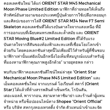
คอลเลคชันใหม่ ได้แก่ ORIENT STAR M45 Mechanical
Moon Phase Limited Edition นาฬิกาที่ถ่ายทอดให้เห็นถึง
ทิวทัศน์อันสวยงามของประเทศญี่ปุ่นด้วยการใช้เปลือกหอยมุก
และศิลปะของการไล่สี ORIENT STAR M34 New F7 Semi
Skeleton คอลเลคชันที่ได้แรงบันดาลใจจากแสงเหนือ ที่มี
การออกแบบที่เฉียบคมทรงพลังและล้ำสมัย และ ORIENT
STAR Moving Blue#2 Limited Edition ที่ได้รับแรง
บันดาลใจจากสีสันของท้องฟ้าและทะเลที่เชื่อมโยงโลกเข้า
ด้วยกัน โดยคอลเลกชันล่าสุดนี้ไม่เพียงมีไว้สำหรับผู้ที่ชื่นชอบ
นาฬิกาเท่านั้นแต่ยังเป็นอีกหนึ่งไอเท็มที่สมบูรณ์แบบสำหรับผู้
ที่มองหานาฬิกาคุณภาพสูงอีกด้วย” นายยุทธพล กล่าว
พบกับนาฬิกาคอลเลกชันดีไซน์ใหม่ล่าสุด “Orient Star
Mechanical Moon Phase M45 Limited Edition” และ
เอ็มคอลเลคชั่นใหม่ จากแบรนด์ โอเรียนท์ สตาร์ (Orient
Star) ได้แล้วที่ห้างสรรพสินค้าเซ็นทรัล, โรบินสัน,
เดอะมอลล์, พารากอน, สยามทาคาชิมาย่า และร้านค้าผู้แทน
จำหน่าย หรือช็อปออนไลน์ทาง Shopee “Orient Official”
หรือ บริษัท สหกรุงทองเทรดดิ้ง จำกัด ตัวแทนนำเข้าและจัด