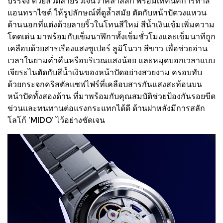
บรรจง ด้วยลวดลายริ้วเจนีวาคลาสสิก พร้อมเทคนิคการทำสี
แอนทราไซต์ ให้รูปลักษณ์ที่ดูล้ำสมัย ตัดกับหน้าปัดวงแหวน
ด้านนอกที่แต่งด้วยลายริ้วในโทนสีใหม่ สีน้ำเงินเข้มเพิ่มความ
โดดเด่น มาพร้อมกับเข็มนาฬิกาทั้งเข็มชั่วโมงและเข็มนาทีถูก
เคลือบด้วยสารเรืองแสงซูเปอร์ ลูมิโนวา สีขาว เพื่อช่วยอ่าน
เวลาในยามค่ำคืนหรือบริเวณแสงน้อย และหมุดบอกเวลาแบบ
เจียระไนตัดกับสีน้ำเงินของหน้าปัดอย่างสวยงาม ครอบทับ
ด้วยกระจกคริสตัลแซฟไฟร์ที่เคลือบสารกันแสงสะท้อนบน
หน้าปัดทั้งสองด้าน ที่มาพร้อมกับคุณสมบัติช่วยป้องกันรอยขีด
ข่วนและทนทานต่อแรงกระแทกได้ดี ด้านฝาหลังมีการสลัก
โลโก้ ‘MIDO’ ไว้อย่างชัดเจน