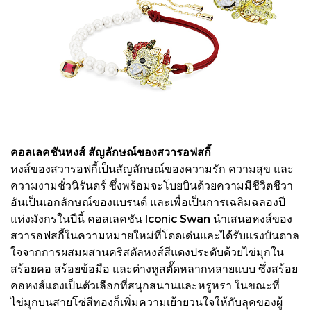
คอลเลคชันหงส์ สัญลักษณ์ของสวารอฟสกี้
หงส์ของสวารอฟกี้เป็นสัญลักษณ์ของความรัก ความสุข และ
ความงามชั่วนิรันดร์ ซึ่งพร้อมจะโบยบินด้วยความมีชีวิตชีวา
อันเป็นเอกลักษณ์ของแบรนด์ และเพื่อเป็นการเฉลิมฉลองปี
แห่งมังกรในปีนี้ คอลเลคชัน Iconic Swan นำเสนอหงส์ของ
สวารอฟสกี้ในความหมายใหม่ที่โดดเด่นและได้รับแรงบันดาล
ใจจากการผสมผสานคริสตัลหงส์สีแดงประดับด้วยไข่มุกใน
สร้อยคอ สร้อยข้อมือ และต่างหูสตั๊ดหลากหลายแบบ ซึ่งสร้อย
คอหงส์แดงเป็นตัวเลือกที่สนุกสนานและหรูหรา ในขณะที่
ไข่มุกบนสายโซ่สีทองก็เพิ่มความเย้ายวนใจให้กับลุคของผู้