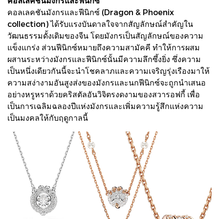
คอลเลคชันมังกรและฟีนิกซ์
คอลเลคชันมังกรและฟีนิกซ์ (Dragon & Phoenix
collection) ได้รับแรงบันดาลใจจากสัญลักษณ์สำคัญใน
วัฒนธรรมดั้งเดิมของจีน โดยมังกรเป็นสัญลักษณ์ของความ
แข็งแกร่ง ส่วนฟีนิกซ์หมายถึงความสามัคคี ทำให้การผสม
ผสานระหว่างมังกรและฟีนิกซ์นั้นมีความลึกซึ้งยิ่ง ซึ่งความ
เป็นหนึ่งเดียวกันนี้จะนำโชคลาภและความเจริญรุ่งเรืองมาให้
ความสง่างามอันสูงส่งของมังกรและนกฟีนิกซ์จะถูกนำเสนอ
อย่างหรูหราด้วยคริสตัลอันวิจิตรงดงามของสวารอฟกี้ เพื่อ
เป็นการเฉลิมฉลองปีแห่งมังกรและเพิ่มความรู้สึกแห่งความ
เป็นมงคลให้กับฤดูกาลนี้