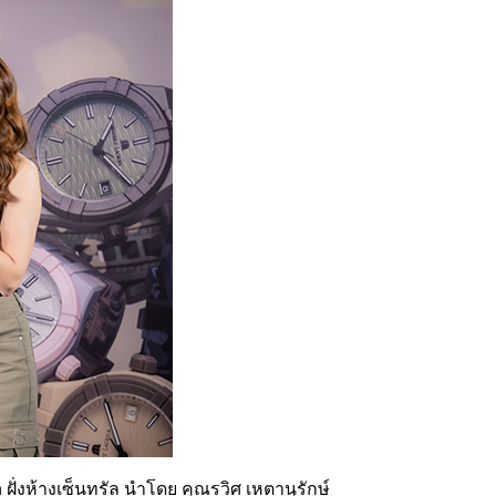
ั่งห้างเซ็นทรัล นำโดย คุณรวิศ เหตานุรักษ์