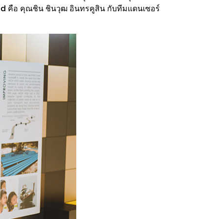
ือ คุณชิน ชินวุฒ อินทรคูสิน กับทีมแดนเซอร์