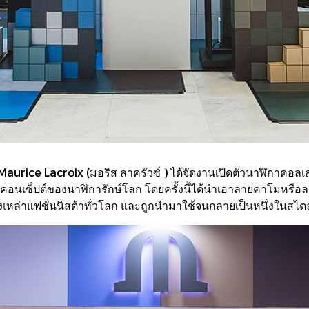
ู Maurice Lacroix (มอริส ลาครัวซ์ ) ได้จัดงานเปิดตัวนาฬิกาค
ใต้คอนเซ็ปต์ของนาฬิการักษ์โลก โดยครั้งนี้ได้นำเอาลายคาโมหรือล
่าแฟชั่นนิสต้าทั่วโลก และถูกนำมาใช้จนกลายเป็นหนึ่งในสไตล์แ