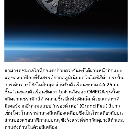
สามารถชมกลไกที่ตกแต่งด้วยดวงจันทร์ได้ผ่านหน้าปัดแบบ
ฉลุของนาฬิกาที่รังสรรค์จากอลูมิเนียมอโนไดซ์สีดำ กระนั้น
การเดินทางก็ยังไม่สิ้นสุด สำหรับตัวเรือนขนาด 44.25 มม.
ชิ้นส่วนขอบตัวเรือนขัดเงากับฝาหลังของ OMEGA รุ่นนี้จะ
ผลิตจากเซรามิกสีดำหลายชิ้น อีกทั้งเติมเต็มด้วยสเกลทาคี
มิเตอร์จากอีนาเมลแบบ “กรองด์ เฟอ” (Grand Feu) สีขาว
เข็มโครโนกราฟกลางสีเหลืองเคลือบซึ่งเป็นโทนเดียวกับบน
ส่วนของสายนาฬิกาแบบฉลุ ซึ่งรังสรรค์จากวัสดุยางสีดำและ
ตกแต่งด้านในด้วยสีเหลือง