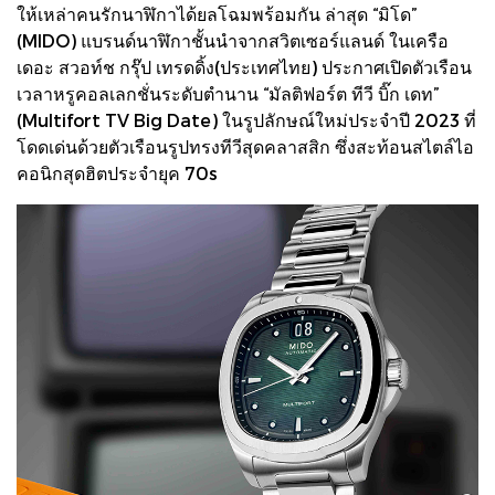
ให้เหล่าคนรักนาฬิกาได้ยลโฉมพร้อมกัน ล่าสุด “มิโด”
(MIDO) แบรนด์นาฬิกาชั้นนำจากสวิตเซอร์แลนด์ ในเครือ
เดอะ สวอท์ช กรุ๊ป เทรดดิ้ง(ประเทศไทย) ประกาศเปิดตัวเรือน
เวลาหรูคอลเลกชั่นระดับตำนาน “มัลติฟอร์ต ทีวี บิ๊ก เดท”
(Multifort TV Big Date) ในรูปลักษณ์ใหม่ประจำปี 2023 ที่
โดดเด่นด้วยตัวเรือนรูปทรงทีวีสุดคลาสสิก ซึ่งสะท้อนสไตล์ไอ
คอนิกสุดฮิตประจำยุค 70s