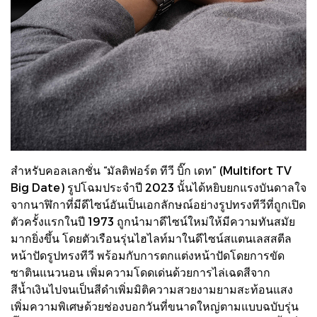
สำหรับคอลเลกชั่น “มัลติฟอร์ต ทีวี บิ๊ก เดท” (Multifort TV
Big Date) รูปโฉมประจำปี 2023 นั้นได้หยิบยกแรงบันดาลใจ
จากนาฬิกาที่มีดีไซน์อันเป็นเอกลักษณ์อย่างรูปทรงทีวีที่ถูกเปิด
ตัวครั้งแรกในปี 1973 ถูกนำมาดีไซน์ใหม่ให้มีความทันสมัย
มากยิ่งขึ้น โดยตัวเรือนรุ่นไฮไลท์มาในดีไซน์สแตนเลสสตีล
หน้าปัดรูปทรงทีวี พร้อมกับการตกแต่งหน้าปัดโดยการขัด
ซาตินแนวนอน เพิ่มความโดดเด่นด้วยการไล่เฉดสีจาก
สีน้ำเงินไปจนเป็นสีดำเพิ่มมิติความสวยงามยามสะท้อนแสง
เพิ่มความพิเศษด้วยช่องบอกวันที่ขนาดใหญ่ตามแบบฉบับรุ่น