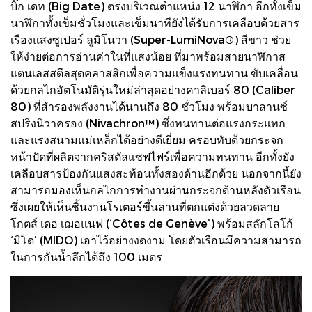
บิ๊ก เดท (Big Date) ตรงบริเวณตำแหน่ง 12 นาฬิกา อีกทั้งเข็ม
นาฬิกาทั้งเข็มชั่วโมงและเข็มนาทียังได้รับการเคลือบด้วยสาร
เรืองแสงซูเปอร์ ลูมิโนวา (Super-LumiNova®) สีขาว ช่วย
ให้ง่ายต่อการอ่านค่าในที่แสงน้อย ที่มาพร้อมสายนาฬิกาส
แตนเลสสตีลสุดคลาสสิกเพื่อความแข็งแรงทนทาน ขับเคลื่อน
ด้วยกลไกอัตโนมัติรุ่นใหม่ล่าสุดอย่างคาลิเบอร์ 80 (Caliber
80) ที่สำรองพลังงานได้นานถึง 80 ชั่วโมง พร้อมบาลานซ์
สปริงนิวาครอง (Nivachron™) ซึ่งทนทานต่อแรงกระแทก
และแรงสนามแม่เหล็กได้อย่างดีเยี่ยม ครอบทับด้วยกระจก
หน้าปัดที่ผลิตจากคริสตัลแซฟไฟร์เพื่อความทนทาน อีกทั้งยัง
เคลือบสารป้องกันแสงสะท้อนทั้งสองด้านอีกด้วย นอกจากนี้ยัง
สามารถมองเห็นกลไกการทำงานผ่านกระจกด้านหลังตัวเรือน
ซึ่งเผยให้เห็นชิ้นงานโรเตอร์ขึ้นลานที่ตกแต่งด้วยลวดลาย
โกตส์ เดอ เฌอแนฟ (‘Côtes de Genève’) พร้อมสลักโลโก้
‘มิโด’ (MIDO) เอาไว้อย่างงดงาม โดยตัวเรือนมีความสามารถ
ในการกันน้ำลึกได้ถึง 100 เมตร