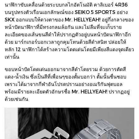
นาฬิกาขับเคลื่อนด้วยระบบกลไกอัตโนมัติ คาลิเบอร์ 4R36
บนรูปทรงตัวเรือนเอกลักษณ์ของ SEIKO 5 SPORTS อย่าง
SKX ออกแบบให้ดวงตาของ Mr. HELLYEAH! อยู่กึ่งกลางของ
หน้าปัดนาฬิกาที่มีทรงกลมล้อกัน และไม่ลืมที่จะเก็บราย
ละเอียดของเส้นขนสีดำให้ปรากฏตัวอยู่บนหน้าปัดนาฬิกาอีก
ด้วย มาร์กเกอร์บอกเวลาถูกคุมโทนด้วยสีดำสนิท ปล่อยให้
หลัก 12 นาฬิกาได้สร้างความโดดเด่นโดยมีเพียงสีแดงจุดเดียว
เท่านั้น
ขอบหน้าปัดโดดเด่นออกมาจากสีดำโดยรวม ด้วยการตัดสี
แดง-น้ำเงิน ซึ่งเป็นสีที่เพื่อนๆของตั้มบอกว่า ตั้มนั้นชื่นชอบ
เพราะได้มาจากกีฬาอันโปรดปรานอย่างอเมริกันฟุตบอล
พร้อมมีรายละเอียดตัวอักษรชื่อ Mr. HELLYEAH! ปรากฏอยู่
ด้วยเช่นกัน