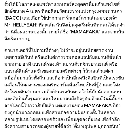
ตั้มได้มีโอกาสเผยแพร่คาแรกเตอร์สะดุดตานี้บนกำแพงไซส์
ยักษ์ขนาด 4 เมตร ที่หอศิลปวัฒนธรรมแห่งกรุงเทพมหานคร
(BACC) และเลือกใช้ปากกามาร์กเกอร์ลากเส้นผมของเจ้า
Mr. HELLYEAH! ทีละเส้น นั่นจึงเป็นจุดเริ่มต้นที่ทุกคนได้จดจำ
ว่า นี่คือผลงานของตั้ม ภายใต้ชื่อ “MAMAFAKA” และจากนั้น
จึงเริ่มปรากฏ
คาแรกเตอร์นี้ไปตามที่ต่างๆ ไม่ว่าจะอยู่บนนิตยสาร งาน
เทศกาลอีเว้นท์ หรือแม้แต่การร่วมคอลแลปกับแบรนด์ชั้นนำ
มากมาย อาทิ แบรนด์รองเท้า แบรนด์รถจักรยานยนต์ หรือ
แบรนด์สินค้าแฟชั่นของสายสตรีทต่างๆ ก็ล้วนแล้วแต่ผ่า
นมือตั้มมาแล้วทั้งสิ้น และถือว่าเป็นอีกหนึ่งศิลปินที่เป็นแรงขับ
เคลื่อนให้ผลงานของสตรีทอาร์ตเมืองไทยเป็นที่รู้จักและโด่ง
ดังในระดับสากล รวมถึงเป็นแรงบันดาลใจให้กับนักออกแบบ
และศิลปินทั้งรุ่นเก่าและใหม่มาจนถึงปัจจุบัน ถึงแม้วันนี้ตั้มจะ
จากโลกนี้ไปกว่าสิบปีแล้ว แต่ผลงานของ MAMAFAKA ก็ยัง
คงถูกนำมาถอดแบบเพื่อสานต่อความฝันของตั้มในหลาก
หลายรูปแบบโดยครอบครัวและเพื่อนๆของตั้มเอง เพื่อรำลึก
ถึงความสามารถของผู้ชายที่ชื่อว่า “ตั้ม พฤษ์พล มุกดาสนิท”