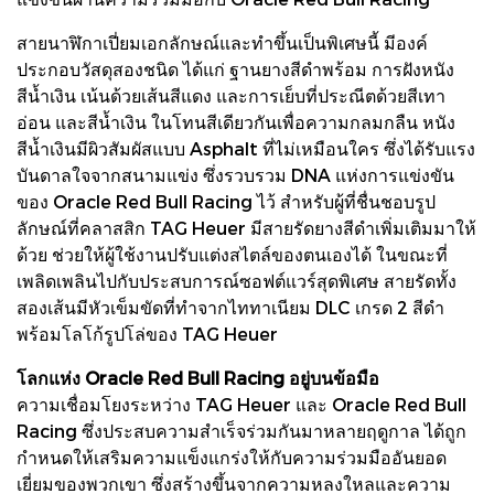
สายนาฬิกาเปี่ยมเอกลักษณ์และทำขึ้นเป็นพิเศษนี้ มีองค์
ประกอบวัสดุสองชนิด ได้แก่ ฐานยางสีดำพร้อม การฝังหนัง
สีน้ำเงิน เน้นด้วยเส้นสีแดง และการเย็บที่ประณีตด้วยสีเทา
อ่อน และสีน้ำเงิน ในโทนสีเดียวกันเพื่อความกลมกลืน หนัง
สีน้ำเงินมีผิวสัมผัสแบบ Asphalt ที่ไม่เหมือนใคร ซึ่งได้รับแรง
บันดาลใจจากสนามแข่ง ซึ่งรวบรวม DNA แห่งการแข่งขัน
ของ Oracle Red Bull Racing ไว้ สำหรับผู้ที่ชื่นชอบรูป
ลักษณ์ที่คลาสสิก TAG Heuer มีสายรัดยางสีดำเพิ่มเติมมาให้
ด้วย ช่วยให้ผู้ใช้งานปรับแต่งสไตล์ของตนเองได้ ในขณะที่
เพลิดเพลินไปกับประสบการณ์ซอฟต์แวร์สุดพิเศษ สายรัดทั้ง
สองเส้นมีหัวเข็มขัดที่ทำจากไททาเนียม DLC เกรด 2 สีดำ
พร้อมโลโก้รูปโล่ของ TAG Heuer
โลกแห่ง Oracle Red Bull Racing อยู่บนข้อมือ
ความเชื่อมโยงระหว่าง TAG Heuer และ Oracle Red Bull
Racing ซึ่งประสบความสำเร็จร่วมกันมาหลายฤดูกาล ได้ถูก
กำหนดให้เสริมความแข็งแกร่งให้กับความร่วมมืออันยอด
เยี่ยมของพวกเขา ซึ่งสร้างขึ้นจากความหลงใหลและความ