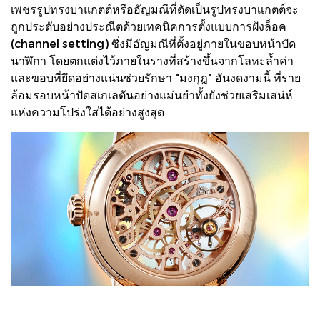
เพชรรูปทรงบาแกตต์หรืออัญมณีที่ตัดเป็นรูปทรงบาเเกตต์จะ
ถูกประดับอย่างประณีตด้วยเทคนิคการตั้งแบบการฝังล็อค
(channel setting) ซึ่งมีอัญมณีที่ตั้งอยู่ภายในขอบหน้าปัด
นาฬิกา โดยตกแต่งไว้ภายในรางที่สร้างขึ้นจากโลหะล้ำค่า
และขอบที่ยึดอย่างแน่นช่วยรักษา "มงกุฎ" อันงดงามนี้ ที่ราย
ล้อมรอบหน้าปัดสเกเลตันอย่างแม่นยำทั้งยังช่วยเสริมเสน่ห์
แห่งความโปร่งใสได้อย่างสูงสุด