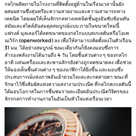
กลไกผลิตภายในโรงงานที่ติดตั้งอยู่ด้านในเรือนเวลานั้นยัง
ผสมผสานซึ่งสุนทรียะความสวยงามและความสามารถทาง
เทคนิค โดยเผยให้เห็นจักรกลทางเทคนิคชั้นสูงอันซับซ้อนทัน
สมัยและสไตล์อันสมดุลสมบูรณ์แบบ ภายในขนาดใหม่นี้
แฟรงค์ มุลเลอร์ได้ลดขนาดของกลไกแบบสเกเลตันหรือโอเพ
นเวิร์ก (openworked) ลง เพื่อให้สามารถติดตั้งลงในตัวเรือน
31 มม. ได้อย่างสมบูรณ์ ขณะเดียวกันก็ยังคงมอบซึ่งการ
สำรองพลังงานได้นานถึง 4 วัน โดยชิ้นส่วนต่าง ๆ ของกลไก
อาทิ แท่นเครื่องและสะพานจักรยังต่างถูกลดขนาดลง เพื่อช่วย
ให้มองเห็นชิ้นส่วนต่าง ๆ ของนาฬิกาได้ยิ่งขึ้น และมอบซึ่ง
ประสบการณ์แห่งภาพอันเย้ายวนใจและสะกดสายตา ขณะที่
รักษาไว้ซึ่งสัมผัสแห่งความสง่างามประณีต ที่กลไกสเกเลตันนี้
ได้มอบโอกาสในการชื่นชมรายละเอียดอันประณีตวิจิตรของ
จักรกลการทำงานภายในอันเป็นหัวใจแห่งเรือนเวลา