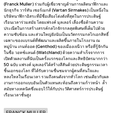
(Franck Muller) ร่วมกับผู้เชี่ยวชาญด้านการผลิตนาฬิกาและ
นักธุรกิจ วาร์ทัน เซอร์เมกส์ (Vartan Sirmakes) เป็นหนึ่งใน
บริษัทนาฬิกาอิสระที่มีชื่อเสียงโด่งดังที่สุดในการประดิษฐ์
เรือนเวลาร่วมสมัย โดยแฟรงค์ มุลเลอร์ เลื่องชื่อด้านความ
ประณีตในการสร้างสรรค์กลไกจักรกลสุดพิเศษที่เต็มไปด้วย
ความซับซ้อน และส่วนใหญ่ยังนับเป็นนวัตกรรมกลไกเอกสิทธิ์
เฉพาะของแบรนด์ที่พัฒนาและผลิตขึ้นภายในโรงงาน ณ
หมู่บ้าน เกนท์ออด (Genthod) ของเมืองเจนีวา หรือที่รู้จักกัน
ในชื่อ วอทช์แลนด์ (Watchland) ด้วยความสำเร็จจากการ
เปิดตัวผลงานที่นับเป็นครั้งแรกของโลกและสิทธิบัตรมากกว่า
50 ฉบับ แฟรงค์ มุลเลอร์ได้สร้างสีสันด้วยประดิษฐกรรมเวลา
ชิ้นเอกของโลก ที่ได้รับความชื่นชมจากผู้คนที่สนใจและ
หลงใหลในเรือนเวลา รวมถึงคนดังจากทั่วโลก เช่นเดียวกับผล
งานการออกแบบอันเป็นตัวแทนสะท้อนถึงความก้าวหน้า ล้ำ
สมัยทางเทคนิคซึ่งมอบไว้ให้กับประวัติศาสตร์การประดิษฐ์
เรือนเวลาชั้นสูง
FRANCK MULLER