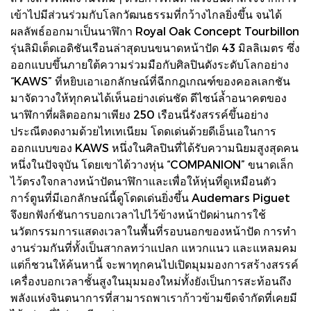
เข้าไปมีส่วนร่วมกับโลกวัฒนธรรมที่กว้างไกลยิ่งขึ้น จนได้
ผลลัพธ์ออกมาเป็นนาฬิกา Royal Oak Concept Tourbillon
รุ่นลิมิเต็ดเอดิชันเรือนล่าสุดบนขนาดหน้าปัด 43 มิลลิเมตร ซึ่ง
ออกแบบขึ้นภายใต้ความร่วมมือกับศิลปินดังระดับโลกอย่าง
“KAWS” ที่หยิบเอาเอกลักษณ์ที่ฉีกกฎเกณฑ์ของคอลเลกชัน
มาจัดวางให้ทุกคนได้เห็นอย่างเด่นชัด ดีไซน์ล้ำอนาคตของ
นาฬิกาที่ผลิตออกมาเพียง 250 เรือนนี่รังสรรค์ขึ้นอย่าง
ประณีตงดงามด้วยไทเทเนียม โดดเด่นด้วยดีเอ็นเอในการ
ออกแบบของ KAWS หนึ่งในศิลปินที่ได้รับความนิยมสูงสุดคน
หนึ่งในปัจจุบัน โดยเขาได้วางหุ่น “COMPANION” ขนาดเล็ก
ไว้ตรงใจกลางหน้าปัดนาฬิกาและเพื่อให้หุ่นที่ดูเหมือนตัว
การ์ตูนที่มีเอกลักษณ์นี้ดูโดดเด่นยิ่งขึ้น Audemars Piguet
จึงยกฟังก์ชันการบอกเวลาไปไว้ข้างหน้าปัดผ่านการใช้
นวัตกรรมการแสดงเวลาในพื้นที่รอบนอกของหน้าปัด การทํา
งานร่วมกันที่ทั้งเป็นสากลทว่าแปลก แหวกแนว และแหลมคม
แต่ก็ชวนให้ค้นหานี้ จะพาทุกคนไปเปิดมุมมองการสร้างสรรค์
เครื่องบอกเวลาชั้นสูงในมุมมองใหม่ทั้งยังเป็นการสะท้อนถึง
พลังแห่งจินตนาการที่สามารถพาเราก้าวข้ามขีดจํากัดที่เคยมี