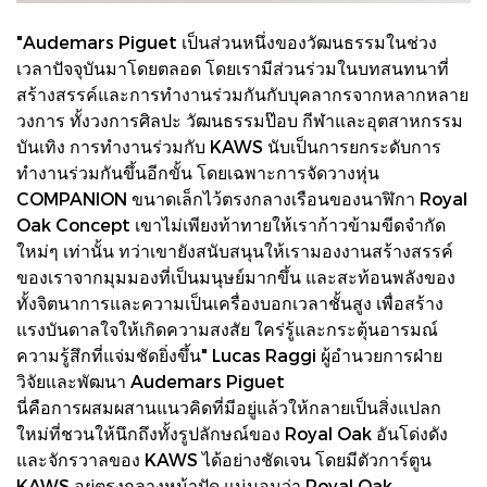
"Audemars Piguet เป็นส่วนหนึ่งของวัฒนธรรมในช่วง
เวลาปัจจุบันมาโดยตลอด โดยเรามีส่วนร่วมในบทสนทนาที่
สร้างสรรค์และการทำงานร่วมกันกับบุคลากรจากหลากหลาย
วงการ ทั้งวงการศิลปะ วัฒนธรรมป๊อบ กีฬาและอุตสาหกรรม
บันเทิง การทำงานร่วมกับ KAWS นับเป็นการยกระดับการ
ทำงานร่วมกันขึ้นอีกขั้น โดยเฉพาะการจัดวางหุ่น
COMPANION ขนาดเล็กไว้ตรงกลางเรือนของนาฬิกา Royal
Oak Concept เขาไม่เพียงท้าทายให้เราก้าวข้ามขีดจำกัด
ใหม่ๆ เท่านั้น ทว่าเขายังสนับสนุนให้เรามองงานสร้างสรรค์
ของเราจากมุมมองที่เป็นมนุษย์มากขึ้น และสะท้อนพลังของ
ทั้งจิตนาการและความเป็นเครื่องบอกเวลาชั้นสูง เพื่อสร้าง
แรงบันดาลใจให้เกิดความสงสัย ใคร่รู้และกระตุ้นอารมณ์
ความรู้สึกที่แจ่มชัดยิ่งขึ้น" Lucas Raggi ผู้อำนวยการฝ่าย
วิจัยและพัฒนา Audemars Piguet
นี่คือการผสมผสานแนวคิดที่มีอยู่แล้วให้กลายเป็นสิ่งแปลก
ใหม่ที่ชวนให้นึกถึงทั้งรูปลักษณ์ของ Royal Oak อันโด่งดัง
และจักรวาลของ KAWS ได้อย่างชัดเจน โดยมีตัวการ์ตูน
KAWS อยู่ตรงกลางหน้าปัด แน่นอนว่า Royal Oak