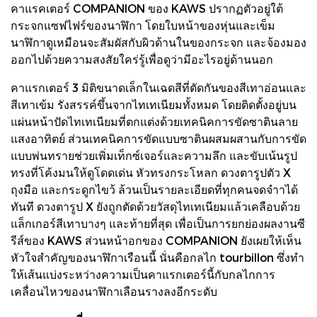
คาแรคเตอร์ COMPANION ของ KAWS ปรากฏตัวอยู่ใต้
กระจกแซฟไฟร์ของนาฬิกา โดยใบหน้าของหุ่นและเข็ม
นาฬิกาดูเหมือนจะสัมผัสกับผิวด้านในของกระจก และจ้องมอง
ออกไปด้วยความสงสัยใคร่รู้เพื่อดูว่ามีอะไรอยู่ด้านนอก
คาแรกเตอร์ 3 มิติขนาดเล็กในเฉดสีที่ตัดกันของสีเทาอ่อนและ
สีเทาเข้ม รังสรรค์ขึ้นจากไทเทเนียมทั้งหมด โดยติดตั้งอยู่บน
แผ่นหน้าปัดไทเทเนียมที่ตกแต่งด้วยเทคนิคการขัดซาตินลาย
แสงอาทิตย์ ส่วนเทคนิคการขัดแบบซาตินผสมผสานกับการขัด
แบบพ่นทรายช่วยเพิ่มเท็กซ์เจอร์และความลึก และขับเน้นรูป
ทรงที่โค้งมนให้ดูโดดเด่น หัวทรงกระโหลก ดวงตารูปตัว X
ถุงมือ และกระดูกไขว้ ล้วนเป็นรายละเอียดที่ทุกคนจดจําาได้
ทันที ดวงตารูป X ยังถูกตัดด้วยวัสดุไทเทเนียมแล้วเคลือบด้วย
แล็กเกอร์สีเทาบางๆ และท้ายที่สุด เพื่อเป็นการยกย่องผลงานซี
รีส์ของ KAWS ส่วนหน้าอกของ COMPANION ยังเผยให้เห็น
หัวใจสําคัญของนาฬิกาเรือนนี้ นั่นคือกลไก tourbillon ซึ่งทํา
ให้เส้นแบ่งระหว่างความเป็นคาแรกเตอร์นี้กับกลไกการ
เคลื่อนไหวของนาฬิกาเลือนรางลงอีกระดับ