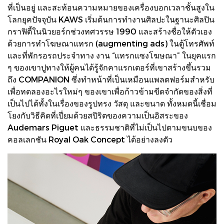
ที่เป็นอยู่ และสะท้อนความหมายของเครื่องบอกเวลาชั้นสูงใน
โลกยุคปัจจุบัน KAWS เริ่มต้นการทํางานศิลปะในฐานะศิลปิน
กราฟิตี้ในนิวยอร์กช่วงทศวรรษ 1990 และสร้างชื่อให้ตัวเอง
ด้วยการทําโฆษณาแทรก (augmenting ads) ในตู้โทรศัพท์
และที่พักรอรถประจําทาง งาน “แทรกแซงโฆษณา” ในยุคแรก
ๆ ของเขาปูทางให้ผู้คนได้รู้จักคาแรกเตอร์ที่เขาสร้างขึ้นรวม
ถึง COMPANION ซึ่งทําหน้าที่เป็นเหมือนแพลตฟอร์มสําหรับ
เพื่อทดลองอะไรใหม่ๆ ของเขาเพื่อก้าวข้ามขีดจํากัดของสิ่งที่
เป็นไปได้ทั้งในเรื่องของรูปทรง วัสดุ และขนาด ทั้งหมดนี้เชื่อม
โยงกับวิธีคิดที่เปี่ยมด้วยสปิริตของความเป็นอิสระของ
Audemars Piguet และธรรมชาติที่ไม่เป็นไปตามขนบของ
คอลเลกชัน Royal Oak Concept ได้อย่างลงตัว