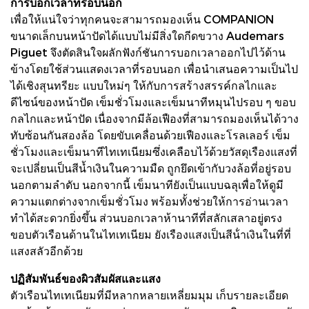
การบอกเวลาที่รอบนอก
เพื่อให้แน่ใจว่าทุกคนจะสามารถมองเห็น COMPANION
ขนาดเล็กบนหน้าปัดได้แบบไม่มีสิ่งใดกีดขวาง Audemars
Piguet จึงตัดสินใจผลักฟังก์ชันการบอกเวลาออกไปไว้ด้าน
ข้างโดยใช้ส่วนแสดงเวลาที่รอบนอก เพื่อนําเสนอความเป็นไป
ได้เชิงสุนทรียะ แบบใหม่ๆ ให้กับการสร้างสรรค์กลไกและ
ดีไซน์ของหน้าปัด เข็มชั่วโมงและเข็มนาทีหมุนไปรอบ ๆ ขอบ
กลไกและหน้าปัด เนื่องจากมีล้อเฟืองที่สามารถมองเห็นได้วาง
ทับซ้อนกันสองล้อ โดยขับเคลื่อนด้วยเฟืองและโรลเลอร์ เข็ม
ชั่วโมงและเข็มนาทีไทเทเนียมซึ่งเคลือบไว้ด้วยวัสดุเรืองแสงที่
จะเปลี่ยนเป็นสีน้ำเงินในความมืด ถูกยึดเข้ากับวงล้อที่อยู่รอบ
นอกตามลําดับ นอกจากนี้ เข็มนาทียังเป็นแบบฉลุเพื่อให้ดูมี
ความแตกต่างจากเข็มชั่วโมง พร้อมทั้งช่วยให้การอ่านเวลา
ทําได้สะดวกยิ่งขึ้น ส่วนบอกเวลาห้านาทีที่สลักเสลาอยู่ตรง
ขอบตัวเรือนด้านในไทเทเนียม ยังเรืองแสงเป็นสีน้ําเงินในที่ที่
แสงสลัวอีกด้วย
ปฏิสัมพันธ์ของผิวสัมผัสและแสง
ตัวเรือนไทเทเนียมที่มีหลากหลายเหลี่ยมมุม เก็บรายละเอียด