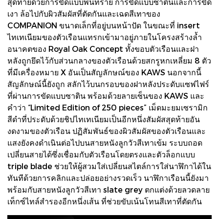
สุดท้ายด้วยการขัดแบบพ่นทราย การขัดแบบซาตินและการขัด
เงา ล้อไปกับผิวสัมผัสที่ตัดกันและเฉดสีเทาของ
COMPANION ขนาดเล็กที่อยู่บนหน้าปัด ในขณะที่ insert
ไทเทเนียมของตัวเรือนแทรกเข้ามาอยู่ภายในโครงสร้างล้ำ
อนาคตของ Royal Oak Concept ทั้งขอบตัวเรือนและฝา
หลังถูกยึดไว้กับส่วนกลางของตัวเรือนด้วยสกรูหกเหลี่ยม 8 ตัว
ที่มีเครื่องหมาย X อันเป็นสัญลักษณ์ของ KAWS นอกจากนี้
สัญลักษณ์นี้ยังถูก สลักไว้บนกรอบของฝาหลังประดับแซฟไฟร์
ที่ผ่านการขัดแบบซาติน พร้อมด้วยลายเซ็นของ KAWS และ
คําว่า “Limited Edition of 250 pieces” เม็ดมะยมเซรามิก
สีดําที่ประดับด้วยชิปไทเทเนียมเป็นอีกหนึ่งสัมผัสสุดท้ายอัน
งดงามของตัวเรือน ปฏิสัมพันธ์ของผิวสัมผัสของตัวเรือนและ
แสงยังคงดําเนินต่อไปบนสายหนังลูกวัวสีเทาเข้ม ระบบถอด
เปลี่ยนสายได้ซึ่งเชื่อมกับตัวเรือนโดยตรงและตัวล็อกแบบ
triple blade ช่วยให้ผู้สวมใส่เปลี่ยนสไตล์การใส่นาฬิกาได้ใน
ทันทีด้วยการคลิกและปล่อยอย่างรวดเร็ว นาฬิกาเรือนนี้ยังมา
พร้อมกับสายหนังลูกวัวสีเทา slate grey ตกแต่งด้วยลวดลาย
เท็กซ์ไทล์สํารองอีกหนึ่งเส้น ที่ช่วยขับเน้นโทนสีเทาที่ตัดกัน