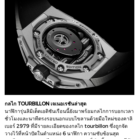
กลไก TOURBILLON เจเนอเรชันล่าสุด
นาฬิการุ่นลิมิเต็ดเอดิชันเรือนนี้ยังมาพร้อมกลไกการบอกเวลา
ชั่วโมงและนาทีตรงรอบนอกแบบไขลานด้วยมือใหม่ของคาลิ
เบอร์ 2979 ที่มีรายละเอียดของกลไก tourbillon ซึ่งถูกจัด
วางไว้ที่หน้าปัดในตําแหน่ง 6 นาฬิกา ความซับซ้อนสุด