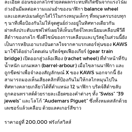
ละเอียด อ่อนของกลไกช่วยลดผลกระทบที่เกิดขึ้นจากแรงโน้ม
ถ่วงอันมีผลต่อความแม่นยําของนาฬิกา balance wheel
และเอสเคปเมนต์ถูกใส่ไว้ในกรงหมุนเล็กๆ ที่หมุนครบรอบทุก
ๆ นาทีเพื่อป้องกันไม่ให้จุดศูนย์ถ่วงอยู่ในทิศทางเดียวกัน
ฝาหลังประดับแซฟไฟร์เผยให้เห็นบริดจ์ไทเทเนียมเคลือบพีวีดี
สีดําาของกลไก ซึ่งดีไซน์ของการเคลือบและบุวัสดุในส่วนนี้ยัง
เป็นการหยิบเอาแรงบันดาลใจจากคาแรกเตอร์หุ่นของ KAWS
มาใช้ได้อย่างโดดเด่น บริดจ์ชุดเฟืองเกียร์ (gear train
bridge) เปิดออกสู่วงล้อเฟือง (rachet wheel) ที่ทําหน้าที่รับ
น้ำหนัก แกนเพลา (barrel-arbour) เมื่อไขลานนาฬิกา และ
ถูกขีดฆ่าเพื่อจําลองสัญลักษณ์ X ของ KAWS นอกจากนี้ ยัง
สามารถมองเห็นเสียงคลิกที่ป้องกันไม่ให้กลไกหมุนไปใน
ทิศทางคลายเกลียวได้ที่ตําแหน่ง 12 นาฬิกา บริดจ์สีดําขลับ
ถูกคอนทราสต์ด้วยรายละเอียดของคําต่างๆ ทั้ง “Swiss” “39
jewels” และโลโก้ “Audemars Piguet” ซึ่งทั้งหมดสลักด้วย
เลเซอร์แล้วเคลือบ ด้วยแลคเกอร์สีขาว
ราคาอยู่ที่ 200,000 ฟรังก์สวิสส์