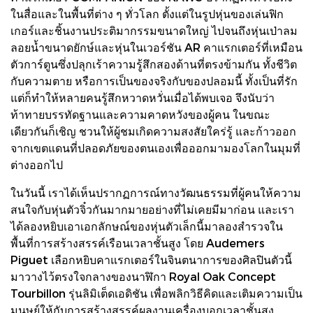
ในสื่อและในพื้นที่ต่าง ๆ ทั่วโลก ตั้งแต่ในรูปหุ่นของเล่นฟิก
เกอร์และชิ้นงานประติมากรรมขนาดใหญ่ ไปจนถึงหุ่นเป่าลม
ลอยน้ำขนาดยักษ์และหุ่นในเวอร์ชัน AR คาแรกเตอร์ที่เหมือน
ตัวการ์ตูนซึ่งปลุกเร้าความรู้สึกสองด้านที่ตรงข้ามกัน ทั้งชีวิต
กับความตาย หรือการเป็นของจริงกับของปลอมนี้ ทั้งเป็นที่รัก
แต่ก็ทําให้หลายคนรู้สึกหวาดหวั่นเมื่อได้พบเจอ จึงนับว่า
ท้าทายบรรทัดฐานและความคาดหวังของผู้คน ในขณะ
เดียวกันก็เชิญ ชวนให้ผู้ชมเกิดความสงสัยใคร่รู้ และก้าวออก
จากเขตแดนที่ปลอดภัยของตนเองเพื่อออกมามองโลกในมุมที่
ต่างออกไป
ในวันนี้ เราได้เห็นปรากฏการณ์ทางวัฒนธรรมที่ผู้คนให้ความ
สนใจกับหุ่นตัวจิ๋วกันมากมายอย่างที่ไม่เคยมีมาก่อน และเรา
ได้ลองหยิบเอาเอกลักษณ์ของหุ่นตัวเล็กนี้มาลองสํารวจใน
พื้นที่การสร้างสรรค์เรือนเวลาชั้นสูง โดย Audemers
Piguet เลือกหยิบคาแรกเตอร์ในจินตนาการของศิลปินตัวนี้
มาวางไว้ตรงใจกลางของนาฬิกา Royal Oak Concept
Tourbillon รุ่นลิมิเต็ดเอดิชัน เพื่อพลิกวิธีคิดและเติมความเป็น
มนุษย์ให้กับการสร้างสรรค์ผลงานเครื่องบอกเวลาชั้นสูง