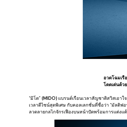
อวดโฉมเรือนเ
โดดเด่นด้ว
“มิโด” (MIDO) แบรนด์เรือนเวลาสัญชาติสวิสเอาใ
เวลาดีไซน์สุดพิเศษ กับคอลเลกชั่นที่ชื่อว่า “มัลติ
ลวดลายกลไกจักรเฟืองบนหน้าปัดพร้อมการแต่งแต้ม