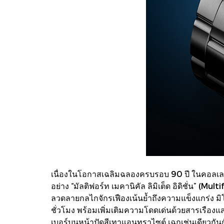
เนื่องในโอกาสเฉลิมฉลองครบรอบ 90 ปี ในคอลเลกชั่น 
อย่าง “มัลติฟอร์ท เมคานิคัล ลิมิเต็ด อิดิชั่น” 
ลวดลายกลไกจักรเฟืองเน้นย้ำถึงความแข็งแกร่ง ม
ชั่วโมง พร้อมเพิ่มเติมความโดดเด่นด้วยสารเรืองแ
เบอร์บนหน้าปัดสีเทาแอนทราไซต์ เฉกเช่นเดียวกัน