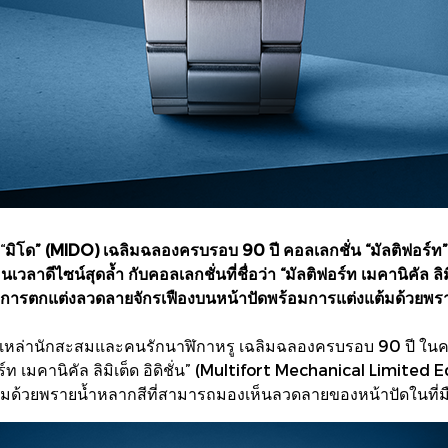
“
มิโด” (MIDO) เฉลิมฉลองครบรอบ 90 ปี คอลเลกชั่น “มัลติฟอร์ท”
วลาดีไซน์สุดล้ำ กับคอลเลกชั่นที่ชื่อว่า “มัลติฟอร์ท เมคานิคัล ลิมิเ
ยการตกแต่งลวดลายจักรเฟืองบนหน้าปัดพร้อมการแต่งแต้มด้วยพ
จเหล่านักสะสมและคนรักนาฬิกาหรู เฉลิมฉลองครบรอบ 90 ปี ในคอล
ฟอร์ท เมคานิคัล ลิมิเต็ด อิดิชั่น” (Multifort Mechanical Limited
ด้วยพรายน้ำหลากสีที่สามารถมองเห็นลวดลายของหน้าปัดในที่มืด