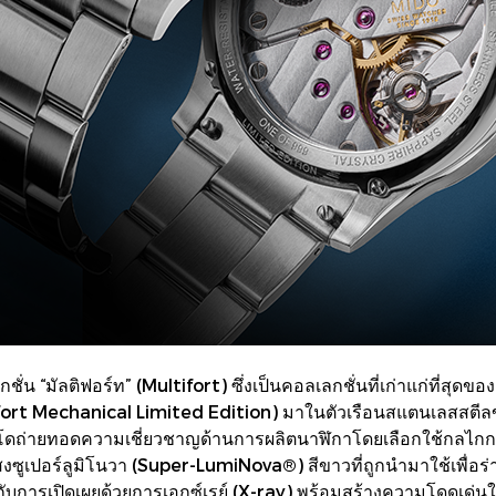
“มัลติฟอร์ท” (Multifort) ซึ่งเป็นคอลเลกชั่นที่เก่าแก่ที่สุดของ 
(Multifort Mechanical Limited Edition) มาในตัวเรือนสแตนเลสสต
ิโดถ่ายทอดความเชี่ยวชาญด้านการผลิตนาฬิกาโดยเลือกใช้กลไกกา
สงซูเปอร์ลูมิโนวา (Super-LumiNova®) สีขาวที่ถูกนำมาใช้เพื่อ
กับการเปิดเผยด้วยการเอกซ์เรย์ (X-ray) พร้อมสร้างความโดดเด่