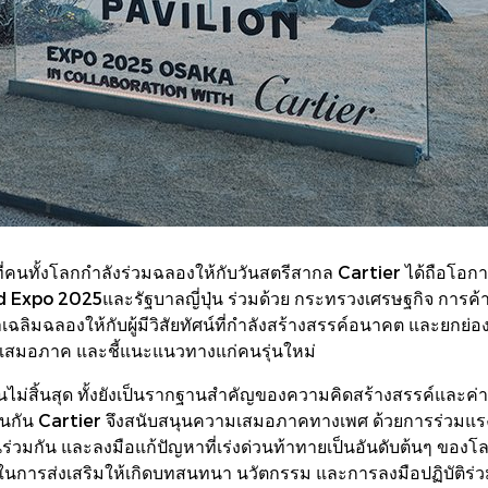
ี่คนทั้งโลกกำลังร่วมฉลองให้กับวันสตรีสากล Cartier ได้ถือโอก
ld Expo 2025และรัฐบาลญี่ปุ่น ร่วมด้วย กระทรวงเศรษฐกิจ การ
ิมฉลองให้กับผู้มีวิสัยทัศน์ที่กำลังสร้างสรรค์อนาคต และยกย่อง
มเสมอภาค และชี้แนะแนวทางแก่คนรุ่นใหม่
นไม่สิ้นสุด ทั้งยังเป็นรากฐานสำคัญของความคิดสร้างสรรค์และค่าน
นกัน Cartier จึงสนับสนุนความเสมอภาคทางเพศ ด้วยการร่วมแรงร่วมใ
่วมกัน และลงมือแก้ปัญหาที่เร่งด่วนท้าทายเป็นอันดับต้นๆ ของโลก
กในการส่งเสริมให้เกิดบทสนทนา นวัตกรรม และการลงมือปฏิบัติร่ว