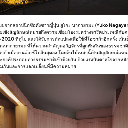
บบจากสถาปนิกชื่อดังชาวญี่ปุ่น ยูโกะ นากายามะ (Yuko Nagay
นัยเชิงสัญลักษณ์หมายถึงความเชื่อมโยงระหว่างจารีตประเพณีกับความ
 ที่ดูไบ และได้รับการดัดแปลงเพื่อใช้ที่โอซาก้าอีกครั้ง เน้นย้ำ
ณนากายามะ ที่ให้ความสำคัญต่อวัฏจักรที่ผูกพันกันของธรรมชาติ มน
ซาก้าเมื่องานเอ็กซ์โปสิ้นสุดลง โดยต้นไม้เหล่านี้เป็นสัญลักษณ์
งค์ประกอบทางธรรมชาติเข้าด้วยกัน ด้วยแรงบันดาลใจจากหลักส
่วมกันและการแลกเปลี่ยนที่มีความหมาย