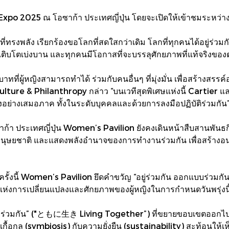
po 2025 ณ โอซาก้า ประเทศญี่ปุ่น โดยจะเปิดให้เข้าชมระหว่างว
ทรงพลัง เรียกร้องขอโลกที่สดใสกว่าเดิม โลกที่ทุกคนได้อยู่ร่ว
เติบโตเบ่งบาน และทุกคนมีโอกาสที่จะบรรลุศักยภาพที่แท้จริงขอ
าทที่ผู้หญิงสามารถทำได้ ร่วมกับคนอื่นๆ ที่มุ่งมั่น เพื่อสร้างส
ture & Philanthropy กล่าว “บนเวทีสุดพิเศษแห่งนี้ Cartier แ
อย่างเสมอภาค ทั้งในระดับบุคคลและด้วยการลงมือปฏิบัติร่วมกัน
้า ประเทศญี่ปุ่น Women’s Pavilion ยังคงเดินหน้าสืบสานพันธกิ
ษยชาติ และแสดงพลังอำนาจของการทำงานร่วมกัน เพื่อสร้างอนาคตท
รั้งนี้ Women’s Pavilion ยึดคำขวัญ “อยู่ร่วมกัน ออกแบบร่วมกั
ห่งการเปลี่ยนแปลงและศักยภาพของผู้หญิงในการกำหนดวันพรุ่งนี้ที
การอยู่ร่วมกัน” ("ともに生き Living Together”) ที่ขยายขอบเขตออกไ
เกื้อกูล (symbiosis) กับความยั่งยืน (sustainability) สะท้อนให้