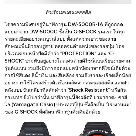
ตัวเรือนสแตนเลสสตีล
โดยความพิเศษอยู่ที่นาฬิการุ่น DW-5000R-1A ที่ถูกถอด
แบบมาจาก DW-5000C ซึ่งเป็น G-SHOCK รุ่นแรกในทุก
รายละเอียดอย่างสมบูรณ์แบบ ตั้งแต่ความยาวของสาย
ลักษณะพื้นผิวรอบรูสาย ตลอดจนตำแหน่งของรอยบุ๋ม โดย
บริเวณขอบหน้าปัดมีคำว่า “PROTECTION” และ “G-
SHOCK” ประทับอยู่อย่างโดดเด่นด้วยดีไซน์แบบเรียบง่ายตาม
รุ่นต้นแบบ รวมถึงมีการถอดแบบหน้าปัดมาจากดีไซน์เดิมด้วย
การใช้สีแดง สีน้ำเงิน และสีเหลือง รวมถึงรายละเอียดเล็กน้อย
อย่างการใช้โครงสร้างตัวเรือนผลิตจากสเตนเลสสตีล และฝา
หลังแบบขันเกลียวที่สลักคำว่า “Shock Resistant” หรือกัน
กระแทก ยิ่งไปกว่านั้น นาฬิการุ่นนี้ยังผลิตที่ ยามากาตะ คาสิ
โอ (Yamagata Casio) ประเทศญี่ปุ่น ซึ่งถือเป็น “โรงงานแม่”
ของ G-SHOCK ที่ผลิตนาฬิการุ่นดั้งเดิมอีกด้วย