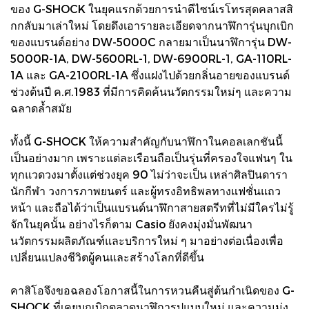
ของ G-SHOCK ในยุคแรกด้วยการนำดีไซน์เรโทรสุดคลาสสิ
กกลับมาเล่าใหม่ โดยดึงเอารายละเอียดจากนาฬิการุ่นบุกเบิก
ของแบรนด์อย่าง DW-5000C กลายมาเป็นนาฬิการุ่น DW-
5000R-1A, DW-5600RL-1, DW-6900RL-1, GA-110RL-
1A และ GA-2100RL-1A ซึ่งแฝงไปด้วยกลิ่นอายของแบรนด์
ช่วงต้นปี ค.ศ.1983 ที่มีการคิดค้นนวัตกรรมใหม่ๆ และความ
ฉลาดล้ำสมัย
ทั้งนี้ G-SHOCK ให้ความสำคัญกับนาฬิกาในคอลเลกชันนี้
เป็นอย่างมาก เพราะแต่ละเรือนถือเป็นรุ่นที่ครองใจแฟนๆ ใน
ทุกแวดวงมาตั้งแต่ช่วงยุค 90 ไม่ว่าจะเป็น เหล่าศิลปินดารา
นักกีฬา วงการภาพยนตร์ และผู้ทรงอิทธิพลทางแฟชั่นแถว
หน้า และถือได้ว่าเป็นแบรนด์นาฬิกาสายสตรีทที่ไม่มีใครไม่รู้
จักในยุคนั้น อย่างไรก็ตาม Casio ยังคงมุ่งมั่นพัฒนา
นวัตกรรมผลิตภัณฑ์และบริการใหม่ ๆ มาอย่างต่อเนื่องเพื่อ
เปลี่ยนแปลงชีวิตผู้คนและสร้างโลกที่ดีขึ้น
คาสิโอจึงขอฉลองโอกาสนี้ในการหวนคืนสู่ต้นกำเนิดของ G-
SHOCK ที่เคยบุกเบิกตลาดนาฬิการูปแบบใหม่ และความมุ่ง