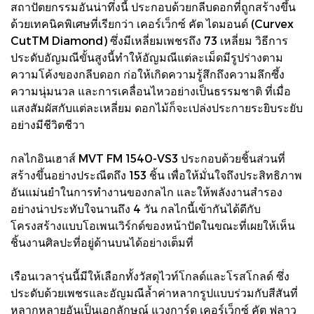
สถาปัตยกรรมอันน่าทึ่งนี้ ประกอบด้วยกลีบดอกที่ถูกสร้างขึ้น
ด้วยเทคนิคพิเศษที่เรียกว่า เคอร์เว็กซ์ คัต ไดมอนด์ (Curvex
CutTM Diamond) ซึ่งมีเหลี่ยมเพชรถึง 73 เหลี่ยม วิธีการ
ประดับอัญมณีขั้นสูงนี้ทำให้อัญมณีแต่ละเม็ดมีรูปร่างตาม
ความโค้งของกลีบดอก ก่อให้เกิดความรู้สึกถึงความลึกซึ้ง
ความนุ่มนวล และการเคลื่อนไหวอย่างเป็นธรรมชาติ ที่เมื่อ
แสงสัมผัสกับแต่ละเหลี่ยม ดอกไม้ก็จะเปล่งประกายระยิบระยับ
อย่างมีชีวิตชีวา
กลไกอินเฮาส์ MVT FM 1540-VS3 ประกอบด้วยชิ้นส่วนที่
สร้างขึ้นอย่างประณีตถึง 153 ชิ้น เพื่อให้มั่นใจถึงประสิทธิภาพ
อันแม่นยำในการทำงานของกลไก และให้พลังงานสำรอง
อย่างน่าประทับใจนานถึง 4 วัน กลไกนี้เข้ากันได้ดีกับ
โครงสร้างแบบโอเพนเวิร์กด์ของหน้าปัดในขณะที่เผยให้เห็น
ชิ้นงานศิลปะที่อยู่ด้านบนได้อย่างเต็มที่
เรือนเวลารุ่นนี้มีให้เลือกทั้งวัสดุไวท์โกลด์และโรสโกลด์ ซึ่ง
ประดับด้วยเพชรและอัญมณีล้ำค่าหลากรูปแบบร่วมกับสีสันที่
หลากหลายอันเป็นเอกลักษณ์ แวงการ์ด เคอร์เว็กซ์ คัต ฟลาว