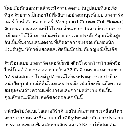
โดยเมื่อตัดออกมาแล้วจะมีความงดงามในรูปแบบที่เลอเลิศ
ที่สุด ด้วยการเป็นดอกไม้ที่ผลิบานอย่างสมบูรณ์แบบ แวงการ์ด
เคอร์เว็กซ์ คัต ฟลาวเวอร์ (Vanguard Curvex Cut Flower)
จับภาพความงดงามนี้ไว้โดยเปลี่ยนภาษาอันละเอียดอ่อนของ
กลีบดอกไม้ให้กลายเป็นเครื่องบอกเวลาประดับอัญมณีชั้นสูง
อันเป็นชิ้นงานแสนงดงามที่เกิดจากการบรรจบกันของนัก
ประดิษฐ์นาฬิกาชั้นยอดและศิลปินนักประดับอัญมณีชั้นเลิศ
ตัวเรือนแบบ แวงการ์ด เคอร์เว็กซ์ ผลิตขึ้นจากโรสโกลด์หรือ
ไวท์โกลด์ ด้วยขนาดความกว้าง 32 มิลลิเมตร และความยาว
42.3 มิลลิเมตร โดยมีรูปลักษณ์โค้งมนประดุจกรอบปกป้อง
หน้าปัด รูปลักษณ์ที่ลื่นไหลและประณีตเช่นนี้สะท้อนถึงความ
สมดุลระหว่างความแข็งแกร่งและความสง่างาม อันเป็น
คุณลักษณะพึงประสงค์ของคอลเลกชั่นนี้
หน้าปัดโปร่งแบบโอเพนเวิร์กด์ เผยให้เห็นภาพการเคลื่อนไหว
อย่างสง่างามของชิ้นส่วนกลไกที่มีรูปทรงต่างกัน การประสาน
การทำงานของเฟือง สะพานจักร และสปริง ก่อให้เกิดกลิ่น