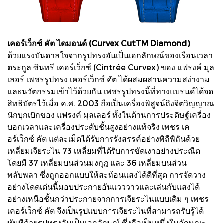
เคอร์เว็กซ์ คัต ไดมอนด์ (Curvex CutTM Diamond)
ด้วยแรงบันดาลใจจากรูปทรงอันเป็นเอกลักษณ์ของเรือนเวลา
ตระกูล ซินทรี เคอร์เว็กซ์ (Cintrée Curvex) ของ แฟรงค์ มุล
เลอร์ เพชรรูปทรง เคอร์เว็กซ์ คัต ได้ผสมผสานความสง่างาม
และนวัตกรรมเข้าไว้ด้วยกัน เพชรรูปทรงนี้ที่ทางแบรนด์ได้จด
สิทธิบัตรไว้เมื่อ ค.ศ. 2003 ถือเป็นเครื่องพิสูจน์ถึงจิตวิญญาณ
นักบุกเบิกของ แฟรงค์ มุลเลอร์ ทั้งในด้านการประดิษฐ์เครื่อง
บอกเวลาและเครื่องประดับชั้นสูงอย่างแท้จริง เพชร เค
อร์เว็กซ์ คัต แต่ละเม็ดได้รับการรังสรรค์อย่างพิถีพิถันด้วย
เหลี่ยมเจียระไน 73 เหลี่ยมที่ได้รับการขัดเงาอย่างประณีต
โดยมี 37 เหลี่ยมบนส่วนมงกุฎ และ 36 เหลี่ยมบนส่วน
พลับพลา ซึ่งถูกออกแบบให้สะท้อนแสงได้ดีที่สุด การจัดวาง
อย่างโดดเด่นนี้มอบประกายอันแวววาวและเล่นกับแสงได้
อย่างเหนือชั้นกว่าประกายจากการเจียระไนแบบเดิม ๆ เพชร
เคอร์เว็กซ์ คัต จึงเป็นรูปแบบการเจียระไนที่สามารถรับรู้ได้
ทันทีด้วยรูปทรงอันเป็นเอกลักษณ์ ซึ่งถือเป็นหนึ่งในลักษณะ