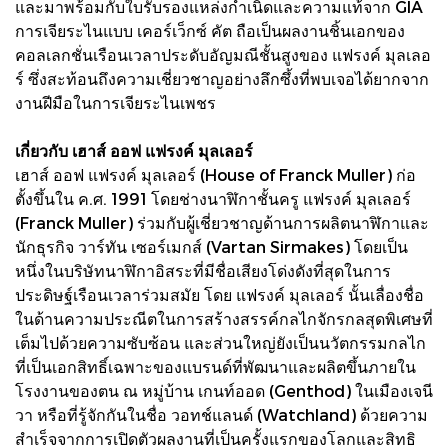
และมาพร้อมกับใบรับรองแหล่งกำเนิดและความแท้จาก GIA
การเจียระไนแบบ เคอร์เว็กซ์ คัต ถือเป็นผลงานชิ้นเอกของ
คอลเลกชั่นเรือนเวลาประดับอัญมณีชั้นสูงของ แฟรงค์ มุลเลอ
ร์ ซึ่งสะท้อนถึงความเชี่ยวชาญอย่างลึกซึ้งที่พบเจอได้ยากจาก
งานฝีมือในการเจียระไนเพชร
เกี่ยวกับ เฮาส์ ออฟ แฟรงค์ มุลเลอร์
เฮาส์ ออฟ แฟรงค์ มุลเลอร์ (House of Franck Muller) ก่อ
ตั้งขึ้นใน ค.ศ. 1991 โดยช่างนาฬิกาชั้นครู แฟรงค์ มุลเลอร์
(Franck Muller) ร่วมกับผู้เชี่ยวชาญด้านการผลิตนาฬิกาและ
นักธุรกิจ วาร์ทัน เซอร์เมกส์ (Vartan Sirmakes) โดยเป็น
หนึ่งในบริษัทนาฬิกาอิสระที่มีชื่อเสียงโด่งดังที่สุดในการ
ประดิษฐ์เรือนเวลาร่วมสมัย โดย แฟรงค์ มุลเลอร์ นั้นเลื่องชื่อ
ในด้านความประณีตในการสร้างสรรค์กลไกจักรกลสุดพิเศษที่
เต็มไปด้วยความซับซ้อน และส่วนใหญ่ยังเป็นนวัตกรรมกลไก
ที่เป็นเอกสิทธิ์เฉพาะของแบรนด์ที่พัฒนาและผลิตขึ้นภายใน
โรงงานของตน ณ หมู่บ้าน เกนท์ออด (Genthod) ในเมืองเจนี
วา หรือที่รู้จักกันในชื่อ วอทช์แลนด์ (Watchland) ด้วยความ
สำเร็จจากการเปิดตัวผลงานที่เป็นครั้งแรกของโลกและสิทธิ