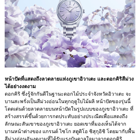
หน้าปัดที่แสดงถึงลวดลายแห่งภูเขาอิวาเตะ และดอกคิริสีม่วง
ได้อย่างงดงาม
ดอกคิริ ซึ่งรู้จักกันดีในฐานะดอกไม้ประจำจังหวัดอิวาเตะ จะ
บานสะพรั่งเป็นสีม่วงอ่อนในทุกฤดูใบไม้ผลิ หน้าปัดของรุ่นนี้
โดดเด่นด้วยลวดลายบนหน้าปัดในรูปแบบของภูเขาอิวาเตะ ที่
สร้างสรรค์ขึ้นด้วยการกดประทับอย่างประณีตเพื่อแสดงถึง
ลักษณะสันเขาของภูเขาอิวาเตะ ยอดเขาที่มองเห็นได้จาก
บานหน้าต่างของ แกรนด์ ไซโก สตูดิโอ ชิสุกุอิชิ โดยมากับพื้น
สีม่วงอ่อนอันงดงามที่ได้รับแรงบันดาลใจมาจากดอกคิริ