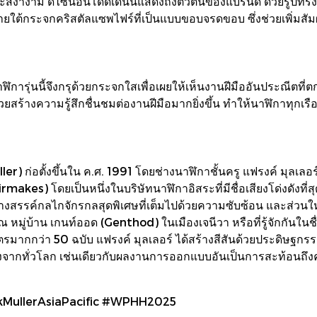
่นและสง่างาม ดีไซน์อันโดดเด่นนี้แสดงถึงตัวตนของแบรนด์ ด้วยรู
อยู่ภายใต้กระจกคริสตัลแซพไฟร์ที่เป็นแบบขอบจรดขอบ ซึ่งช่วยเพิ
การุ่นนี้จึงกรุด้วยกระจกใสเพื่อเผยให้เห็นงานฝีมืออันประณีตที
ร้างความรู้สึกชื่นชมต่องานฝีมือมากยิ่งขึ้น ทำให้นาฬิกาทุกเ
r) ก่อตั้งขึ้นใน ค.ศ. 1991 โดยช่างนาฬิกาชั้นครู แฟรงค์ มุลเลอร
irmakes) โดยเป็นหนึ่งในบริษัทนาฬิกาอิสระที่มีชื่อเสียงโด่งดังที
้างสรรค์กลไกจักรกลสุดพิเศษที่เต็มไปด้วยความซับซ้อน และส่วนให
มู่บ้าน เกนท์ออด (Genthod) ในเมืองเจนีวา หรือที่รู้จักกันใน
ตรมากกว่า 50 ฉบับ แฟรงค์ มุลเลอร์ ได้สร้างสีสันด้วยประดิษฐกร
งจากทั่วโลก เช่นเดียวกับผลงานการออกแบบอันเป็นการสะท้อนถึ
kMullerAsiaPacific #WPHH2025