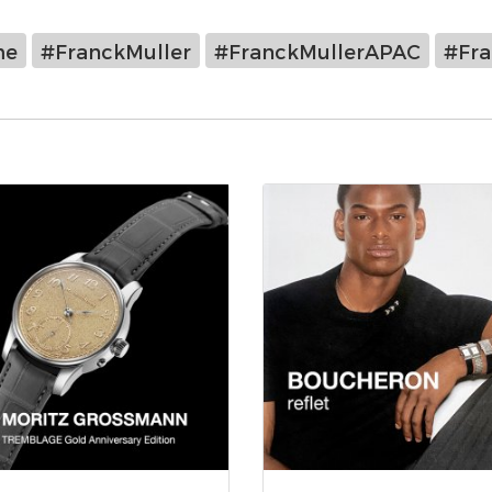
me
#FranckMuller
#FranckMullerAPAC
#Fra