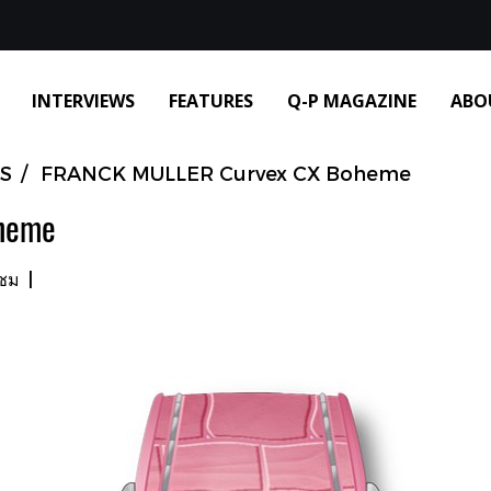
INTERVIEWS
FEATURES
Q-P MAGAZINE
ABO
S
FRANCK MULLER Curvex CX Boheme
heme
าชม
|