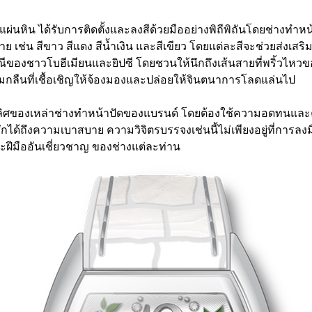
ผ่นหิน ได้รับการติดตั้งและลงสีด้วยมืออย่างพิถีพิถันโดยช่างทำ
 เช่น สีขาว สีแดง สีน้ำเงิน และสีเขียว โดยแต่ละสีจะช่วยส่งเสริม
ของชาวโบฮีเมียนและยิปซี โดยชวนให้นึกถึงเส้นสายที่พริ้วไหว
มกลืนที่เชื้อเชิญให้จ้องมองและปล่อยให้จินตนาการโลดแล่นไป
้ำเลิศของเหล่าช่างทำหน้าปัดของแบรนด์ โดยต้องใช้ความอดทนแ
ึกได้ถึงความเบาสบาย ความวิจิตรบรรจงเช่นนี้ไม่เพียงอยู่ที่การลงมือปฏ
ละฝีมืออันเชี่ยวชาญ ของช่างแต่ละท่าน