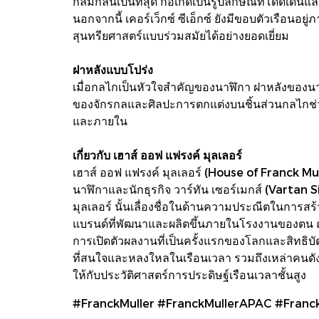
กลมกลืนเป็นที่สุด ก่อเกิดเป็นรูปลักษณ์ที่โดดเด
นอกจากนี้ เคอร์เว็กซ์ ซีเอ็กซ์ ยังมีขอบตัวเรือน
สุนทรียศาสตร์แบบร่วมสมัยได้อย่างยอดเยี่ยม
ฝาหลังแบบโปร่ง
เมื่อกลไกเป็นหัวใจสำคัญของนาฬิกา ฝาหลังของนาฬิ
ของจักรกลและศิลปะการตกแต่งบนชิ้นส่วนกลไกช่วยส
และภายใน
เกี่ยวกับ เฮาส์ ออฟ แฟรงค์ มุลเลอร์
เฮาส์ ออฟ แฟรงค์ มุลเลอร์ (House of Franck Mulle
นาฬิกาและนักธุรกิจ วาร์ทัน เซอร์เมกส์ (Vartan S
มุลเลอร์ นั้นเลื่องชื่อในด้านความประณีตในการสร
แบรนด์ที่พัฒนาและผลิตขึ้นภายในโรงงานของตน ณ ห
การเปิดตัวผลงานที่เป็นครั้งแรกของโลกและสิทธิบั
ที่สนใจและหลงใหลในเรือนเวลา รวมถึงเหล่าคนดั
ให้กับประวัติศาสตร์การประดิษฐ์เรือนเวลาชั้นสูง
#FranckMuller #FranckMullerAPAC #Franc