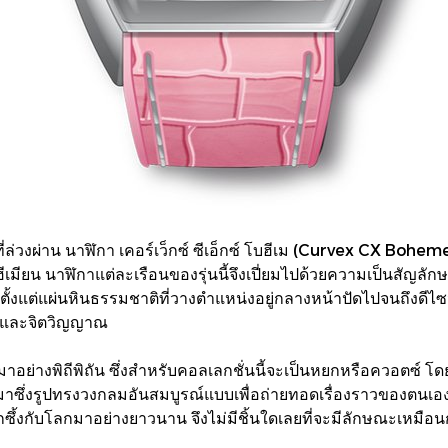
ที่ล่วงผ่าน นาฬิกา เคอร์เว็กซ์ ซีเอ็กซ์ โบฮีเม (Curvex CX Bohem
ยน นาฬิกาแต่ละเรือนของรุ่นนี้จึงเปี่ยมไปด้วยความเป็นสัญลักษณ์
 ตั้งแต่แผ่นหินธรรมชาติที่วางตำแหน่งอยู่กลางหน้าปัดไปจนถึงดีไซน์
 และจิตวิญญาณ
มาอย่างพิถีพิถัน ซึ่งสำหรับคอลเลกชั่นนี้จะเป็นหยกหรือควอตซ์
ได้มาซึ่งรูปทรงวงกลมอันสมบูรณ์แบบเพื่อถ่ายทอดเรื่องราวของตนเอง 
งกับโลกมาอย่างยาวนาน จึงไม่มีชิ้นใดเลยที่จะมีลักษณะเหมือนกัน