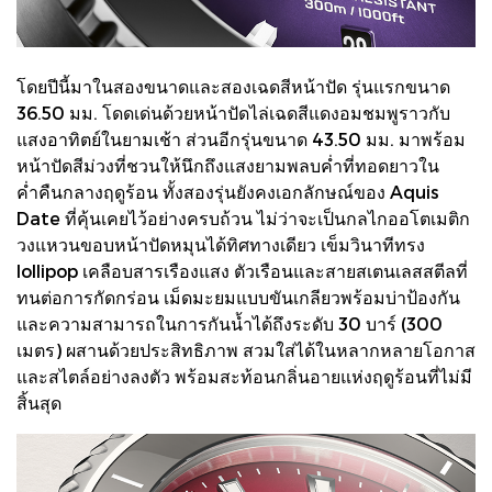
โดยปีนี้มาในสองขนาดและสองเฉดสีหน้าปัด รุ่นแรกขนาด
36.50 มม. โดดเด่นด้วยหน้าปัดไล่เฉดสีแดงอมชมพูราวกับ
แสงอาทิตย์ในยามเช้า ส่วนอีกรุ่นขนาด 43.50 มม. มาพร้อม
หน้าปัดสีม่วงที่ชวนให้นึกถึงแสงยามพลบค่ำที่ทอดยาวใน
ค่ำคืนกลางฤดูร้อน ทั้งสองรุ่นยังคงเอกลักษณ์ของ Aquis
Date ที่คุ้นเคยไว้อย่างครบถ้วน ไม่ว่าจะเป็นกลไกออโตเมติก
วงแหวนขอบหน้าปัดหมุนได้ทิศทางเดียว เข็มวินาทีทรง
lollipop เคลือบสารเรืองแสง ตัวเรือนและสายสเตนเลสสตีลที่
ทนต่อการกัดกร่อน เม็ดมะยมแบบขันเกลียวพร้อมบ่าป้องกัน
และความสามารถในการกันน้ำได้ถึงระดับ 30 บาร์ (300
เมตร) ผสานด้วยประสิทธิภาพ สวมใส่ได้ในหลากหลายโอกาส
และสไตล์อย่างลงตัว พร้อมสะท้อนกลิ่นอายแห่งฤดูร้อนที่ไม่มี
สิ้นสุด