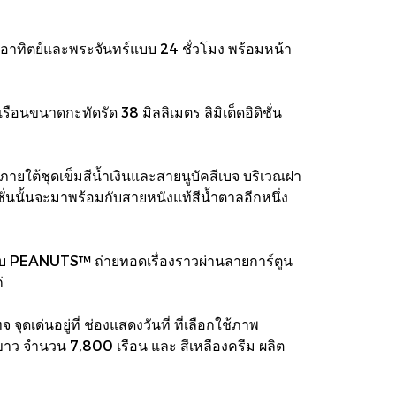
าทิตย์และพระจันทร์แบบ 24 ชั่วโมง พร้อมหน้า
อนขนาดกะทัดรัด 38 มิลลิเมตร ลิมิเต็ดอิดิชั่น
ภายใต้ชุดเข็มสีน้ำเงินและสายนูบัคสีเบจ บริเวณฝา
่นนั้นจะมาพร้อมกับสายหนังแท้สีน้ำตาลอีกหนึ่ง
ือกับ PEANUTS™ ถ่ายทอดเรื่องราวผ่านลายการ์ตูน
่
เด่นอยู่ที่ ช่องแสดงวันที่ ที่เลือกใช้ภาพ
ดสีขาว จำนวน 7,800 เรือน และ สีเหลืองครีม ผลิต