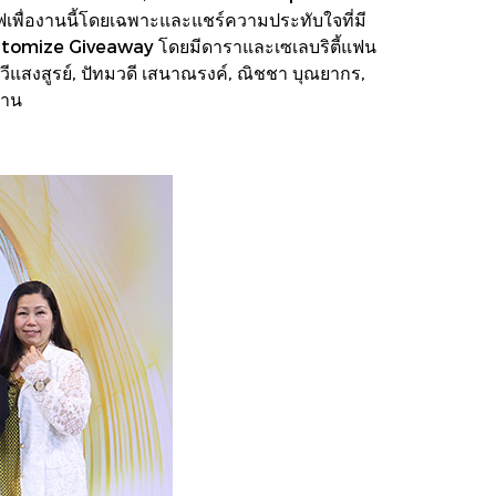
ซีฟเพื่องานนี้โดยเฉพาะและแชร์ความประทับใจที่มี
stomize Giveaway โดยมีดาราและเซเลบริตี้แฟน
ีแสงสูรย์, ปัทมวดี เสนาณรงค์, ณิชชา บุณยากร,
งาน