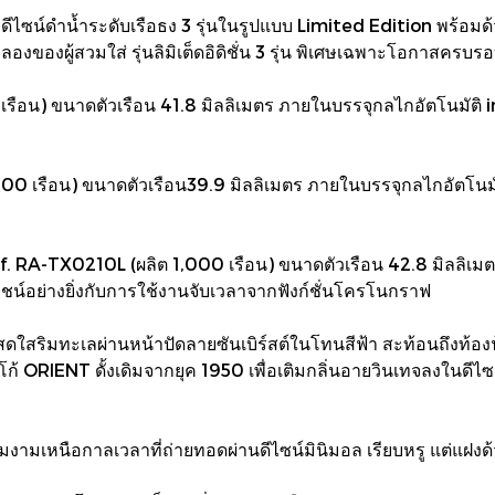
ลาดีไซน์ดำน้ำระดับเรือธง 3 รุ่นในรูปแบบ Limited Edition พร้อ
องผู้สวมใส่ รุ่นลิมิเต็ดอิดิชั่น 3 รุ่น พิเศษเฉพาะโอกาสครบรอบ
รือน) ขนาดตัวเรือน 41.8 มิลลิเมตร ภายในบรรจุกลไกอัตโนมัติ 
0 เรือน) ขนาดตัวเรือน39.9 มิลลิเมตร ภายในบรรจุกลไกอัตโนมั
RA-TX0210L (ผลิต 1,000 เรือน) ขนาดตัวเรือน 42.8 มิลลิเมตร
ยชน์อย่างยิ่งกับการใช้งานจับเวลาจากฟังก์ชั่นโครโนกราฟ
ดใสริมทะเลผ่านหน้าปัดลายซันเบิร์สต์ในโทนสีฟ้า สะท้อนถึงท้อ
้ ORIENT ดั้งเดิมจากยุค 1950 เพื่อเติมกลิ่นอายวินเทจลงในดีไซ
งามเหนือกาลเวลาที่ถ่ายทอดผ่านดีไซน์มินิมอล เรียบหรู แต่แฝงด้วย