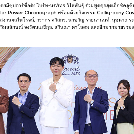
ุปตาร์ชื่อดัง ไบร์ท-นรภัทร วิไลพันธุ์ ร่วมพูดคุยสุดเอ็กซ์คลู
Solar Power Chronograph พร้อมด้วยกิจกรรม Calligraphy Cu
าศ สงวนผลไพโรจน์, วรากร ศวัสกร, นาขวัญ รายนานนท์, นุชนาถ ระว
, วิมลลักษณ์ จงรัตนเมธีกุล, สวินณา ดาโลดม และอีกมากมายร่วม