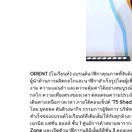
ORIENT (โอเรียนท์) แบรนด์นาฬิกาคุณภาพที่จับต
ผู้นำด้านการผลิตกลไกและนาฬิกาสำเร็จรูปโดยผู้เชี
งาม ความแม่นยำ และความคุ้มค่าได้อย่างสมบูรณ์
กลไก ความเที่ยงตรงของเวลา ตลอดจนความประณีต
เดินทางเหนือกาลเวลา ภายใต้คอนเซ็ปต์ “75 Shades
โดย ยุทธพล ตันติวงษากิจ กรรมการผู้จัดการ บริษ
สำเร็จของแบรนด์โอเรียนท์ที่เติมเต็มให้กับทุกห้ว
เนรมิต แฟชั่น ฮอลล์ ชั้น 1 ศูนย์การค้าสยามพา
Zone และเปิดตัวนาฬิการุ่นลิมิเต็ดอิดิชั่น 3 คอล