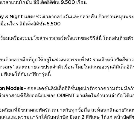
าแบบโรมัน ลิมิเต็ดอิดิชั่น 9,500 เรือน
Day & Night แสดงช่วงเวลากลางวันและกลางคืน ด้วยจานหมุนพระอ
ือนใคร ลิมิเต็ดอิดิชั่น 5,500
ครื่องระบบโซล่าพาวเวอร์ครั้งแรกของซีรีส์นี้ โดดเด่นด้วยตัวเรื
ยนด้วยลายมือที่ถูกใช้อยู่ในช่วงทศวรรษที่ 50 รวมถึงหน้าปัดสีขาว
ary” และหมายเลขประจำตัวเรือน โดยในส่วนของรุ่นลิมิเต็ดอิดิชั
พิเศษให้กับนาฬิการุ่นนี้
on Models
– คอลเลคชั่นลิมิเต็ดอิดิชั่นสุดน่ารักจากความร่วมม
้นำเอาสามซีรีส์ยอดนิยมของ ORIENT มาผลิตในจำนวนจำกัด ได้แก
ยมที่มีขนาดกะทัดรัด เหมาะกับทุกข้อมือ สะท้อนกลิ่นอายวินเทจ จุด
มลูกเล่นและความน่ารักให้กับหน้าปัด มีเฉด 2 สีพิเศษ ได้แก่ หน้าปั