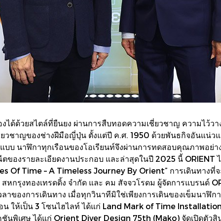
้องได้ด้วยสไตล์ที่ยืนยง ผ่านการสืบทอดความเชี่ยวชาญ ความไว
่ยวชาญของช่างฝีมือญี่ปุ่น ตั้งแต่ปี ค.ศ. 1950 ด้วยพันธกิจอัน
แบบ นาฬิกาทุกเรือนของโอเรียนท์จึงผ่านการทดสอบคุณภาพอย่างพิ
ของรายละเอียดงานประกอบ และล่าสุดในปี 2025 นี้ ORIENT ไ
 Of Time – A Timeless Journey By Orient” การเดินทางที่จะทำใ
ัท สหกรุงทองเทรดดิ้ง จำกัด และ คม สัจจวโรดม ผู้จัดการแบรนด
งเวลาของการเดินทาง เมื่อทุกวินาทีมิใช่เพียงการเดินของเข็มนาฬิก
รากอน ให้เป็น 3 โซนไฮไลท์ ได้แก่ Land Mark of Time Install
เลคชันพิเศษ ได้แก่ Orient Diver Design 75th (Mako) จัดเปิดตัวส