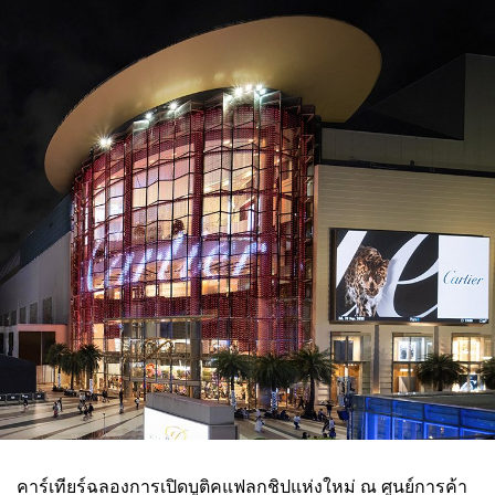
คาร์เทียร์ฉลองการเปิดบูติคแฟลกชิปแห่งใหม่ ณ ศูนย์การค้า