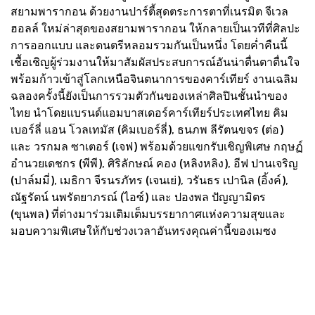
สยามพารากอน ด้วยงานปาร์ตี้สุดตระการตาที่เนรมิต จีเวล
ฮอลล์ ใหม่ล่าสุดของสยามพารากอน ให้กลายเป็นเวทีที่ศิลปะ
การออกแบบ และดนตรีหลอมรวมกันเป็นหนึ่ง โดยค่ำคืนนี้
เชื้อเชิญผู้ร่วมงานให้มาสัมผัสประสบการณ์อันน่าตื่นตาตื่นใจ
พร้อมก้าวเข้าสู่โลกเหนือจินตนาการของคาร์เทียร์ งานเฉลิม
ฉลองครั้งนี้ยังเป็นการรวมตัวกันของเหล่าศิลปินชั้นนำของ
ไทย นำโดยแบรนด์แอมบาสเดอร์คาร์เทียร์ประเทศไทย คิม
เบอร์ลี่ แอน โวลเทมัส (คิมเบอร์ลี่), ธนภพ ลีรัตนขจร (ต่อ)
และ วรกมล ซาเตอร์ (เจฟ) พร้อมด้วยแขกรับเชิญพิเศษ กฤษฏ์
อำนวยเดชกร (พีพี), ศิริลักษณ์ คอง (หลิงหลิง), อีฟ ปานเจริญ
(ปาล์มมี่), เมธิกา จีรนรภัทร (เจนเย่), วรันธร เปานิล (อิ้งค์),
ณัฐรัตน์ นพรัตยาภรณ์ (ไอซ์) และ ปองพล ปัญญามิตร
(ขุนพล) ที่ต่างมาร่วมเติมเต็มบรรยากาศแห่งความสุขและ
มอบความพิเศษให้กับช่วงเวลาอันทรงคุณค่านี้ของเมซง