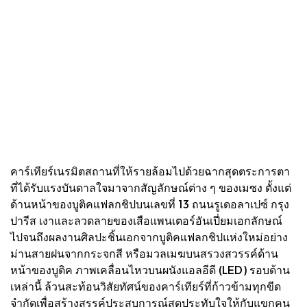
คาร์เทียร์เนรมิตสถานที่ให้รายล้อมไปด้วยฉากสุดตระการตา
ที่ได้รับแรงบันดาลใจมาจากสัญลักษณ์ต่าง ๆ ของเมซง ตั้งแต่
ด้านหน้าของบูติคแฟลกชิปบนเลขที่ 13 ถนนรูเดอลาเปซ์ กรุง
ปารีส เงาและลวดลายของเสือแพนเตอร์อันเปี่ยมเอกลักษณ์
ไปจนถึงผลงานศิลปะชิ้นเอกจากบูติคแฟลกชิปแห่งใหม่อย่าง
ม่านสายฝนจากกระจกสี หรือมวลเมฆบนสรวงสวรรค์ด้าน
หน้าของบูติค ภาพเคลื่อนไหวบนผนังแอลอีดี (LED) รอบด้าน
เหล่านี้ ล้วนสะท้อนวิสัยทัศน์ของคาร์เทียร์ที่ก้าวข้ามทุกขีด
จำกัดเพื่อสร้างสรรค์ประสบการณ์สุดประทับใจให้กับแขกคน