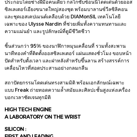
ประกอบโดยช่างฝีมือคนเดียว กลไกซับซ้อนนี้โดดเด่นด้วยออส
ซิลเลเตอร์เอียงขนาดใหญ่สองชุด พร้อมบาลานซ์วีลซิลิคอน
และชุดเอสเคปเมนต์เคลือบด้วย DIAMonSIL เทคโนโลยี
เฉพาะของ Ulysse Nardin ที่ช่วยเพิ่มทั้งความทนทานและ
ความแม่นยำ และรูปลักษณ์ที่ดูมีชีวิตชีวา
ชิ้นส่วนกว่า 95% ของนาฬิกาหมุนเคลื่อนที่ รวมทั้งสะพาน
นาทีทองคำที่ติดตั้งออสซิลเลเตอร์ แผ่นแสดงชั่วโมง ขอบหน้า
ปัดสำหรับตั้งเวลา และฝาหลังสำหรับขึ้นลาน สร้างสรรค์การ
เคลื่อนไหวที่สอดประสานอย่างกลมกลืน
สถาปัตยกรรมโดดเด่นทรงสามมิติ พร้อมเอกลักษณ์เฉพาะ
แบบ Freak ถ่ายทอดความล้ำสมัยและศิลปะชั้นสูงแห่งเครื่อง
บอกเวลาชัดเจนทุกมิติ
HIGH TECH ENGINE
A LABORATORY ON THE WRIST
SILICON :
FIRST AND LEADING