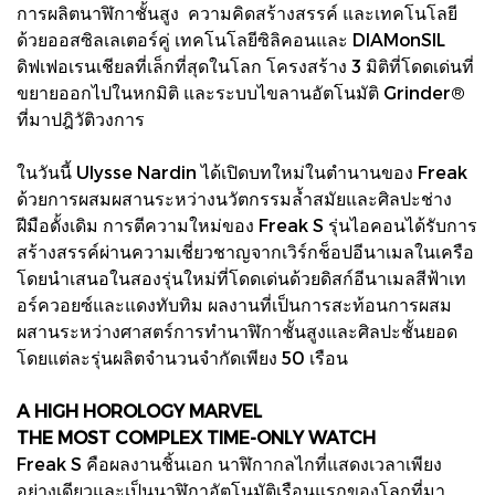
การผลิตนาฬิกาชั้นสูง ความคิดสร้างสรรค์ และเทคโนโลยี
ด้วยออสซิลเลเตอร์คู่ เทคโนโลยีซิลิคอนและ DIAMonSIL
ดิฟเฟอเรนเชียลที่เล็กที่สุดในโลก โครงสร้าง 3 มิติที่โดดเด่นที่
ขยายออกไปในหกมิติ และระบบไขลานอัตโนมัติ Grinder®
ที่มาปฎิวัติวงการ
ในวันนี้ Ulysse Nardin ได้เปิดบทใหม่ในตำนานของ Freak
ด้วยการผสมผสานระหว่างนวัตกรรมล้ำสมัยและศิลปะช่าง
ฝีมือดั้งเดิม การตีความใหม่ของ Freak S รุ่นไอคอนได้รับการ
สร้างสรรค์ผ่านความเชี่ยวชาญจากเวิร์กช็อปอีนาเมลในเครือ
โดยนำเสนอในสองรุ่นใหม่ที่โดดเด่นด้วยดิสก์อีนาเมลสีฟ้าเท
อร์ควอยซ์และแดงทับทิม ผลงานที่เป็นการสะท้อนการผสม
ผสานระหว่างศาสตร์การทำนาฬิกาชั้นสูงและศิลปะชั้นยอด
โดยแต่ละรุ่นผลิตจำนวนจำกัดเพียง 50 เรือน
A HIGH HOROLOGY MARVEL
THE MOST COMPLEX TIME-ONLY WATCH
Freak S คือผลงานชิ้นเอก นาฬิกากลไกที่แสดงเวลาเพียง
อย่างเดียวและเป็นนาฬิกาอัตโนมัติเรือนแรกของโลกที่มา