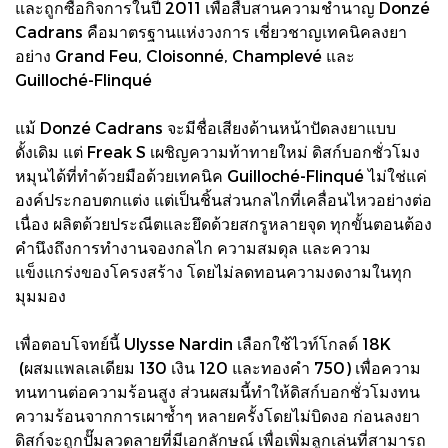
และถูกซื้อกิจการในปี 2011 เพื่อสืบสานความชำนาญ Donzé
Cadrans คือมาตรฐานแห่งวงการ เชี่ยวชาญเทคนิคลงยา
อย่าง Grand Feu, Cloisonné, Champlevé และ
Guilloché-Flinqué
แม้ Donzé Cadrans จะมีชื่อเสียงด้านหน้าปัดลงยาแบบ
ดั้งเดิม แต่ Freak S เผชิญความท้าทายใหม่ ดิสก์บอกชั่วโมง
หมุนได้ที่ทำด้วยมือด้วยเทคนิค Guilloché-Flinqué ไม่ใช่แค่
องค์ประกอบตกแต่ง แต่เป็นชิ้นส่วนกลไกที่เคลื่อนไหวอย่างต่อ
เนื่อง ผลิตด้วยประณีตและยึดด้วยสกรูหลายจุด ทุกขั้นตอนต้อง
คำนึงถึงการทำงานจองกลไก ความสมดุล และความ
แข็งแกร่งของโครงสร้าง โดยไม่ลดทอนความงดงามในทุก
มุมมอง
เพื่อตอบโจทย์นี้ Ulysse Nardin เลือกใช้ไวท์โกลด์ 18K
(ผสมแพลเลเดียม 130 เงิน 120 และทองคำ 750) เพื่อความ
ทนทานต่อความร้อนสูง ส่วนผสมนี้ทำให้ดิสก์บอกชั่วโมงทน
ความร้อนจากการเผาซ้ำๆ หลายครั้งโดยไม่บิดงอ ก่อนลงยา
ดิสก์จะถูกปั๊มลวดลายที่มีเอกลักษณ์ เพื่อเพิ่มลูกเล่นที่สามารถ