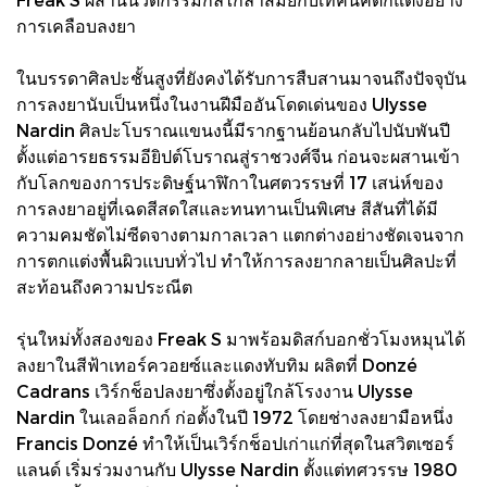
การเคลือบลงยา
ในบรรดาศิลปะชั้นสูงที่ยังคงได้รับการสืบสานมาจนถึงปัจจุบัน
การลงยานับเป็นหนึ่งในงานฝีมืออันโดดเด่นของ Ulysse
Nardin ศิลปะโบราณแขนงนี้มีรากฐานย้อนกลับไปนับพันปี
ตั้งแต่อารยธรรมอียิปต์โบราณสู่ราชวงศ์จีน ก่อนจะผสานเข้า
กับโลกของการประดิษฐ์นาฬิกาในศตวรรษที่ 17 เสน่ห์ของ
การลงยาอยู่ที่เฉดสีสดใสและทนทานเป็นพิเศษ สีสันที่ได้มี
ความคมชัดไม่ซีดจางตามกาลเวลา แตกต่างอย่างชัดเจนจาก
การตกแต่งพื้นผิวแบบทั่วไป ทำให้การลงยากลายเป็นศิลปะที่
สะท้อนถึงความประณีต
รุ่นใหม่ทั้งสองของ Freak S มาพร้อมดิสก์บอกชั่วโมงหมุนได้
ลงยาในสีฟ้าเทอร์ควอยซ์และแดงทับทิม ผลิตที่ Donzé
Cadrans เวิร์กช็อปลงยาซึ่งตั้งอยู่ใกล้โรงงาน Ulysse
Nardin ในเลอล็อกก์ ก่อตั้งในปี 1972 โดยช่างลงยามือหนึ่ง
Francis Donzé ทำให้เป็นเวิร์กช็อปเก่าแก่ที่สุดในสวิตเซอร์
แลนด์ เริ่มร่วมงานกับ Ulysse Nardin ตั้งแต่ทศวรรษ 1980