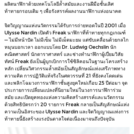
ผลิตนาฬิกาด้วยเทคโนโลยีล้ำสมัยและงานฝีมือชั้นเลิศ
ท้าทายกรอบเดิม ๆ เพื่อรังสรรค์ผลงานนาฬิกาแห่งอนาคต
จิตวิญญาณแห่งนวัตกรรมได้รับการถ่ายทอดในปี 2001 เมื่อ
Ulysse Nardin เปิดตัว Freak นาฬิกาที่ท้าทายทุกกฎเกณฑ์
— ไม่มีหน้าปัด ไม่มีเข็ม ไม่มีเม็ดมะยม แต่ขับเคลื่อนด้วยกลไก
หมุนบอกเวลา ออกแบบโดย Dr. Ludwig Oechslin นัก
คณิตศาสตร์ นักดาราศาสตร์ และช่างทำนาฬิกาผู้เปี่ยมวิสัย
ทัศน์ Freak ยังเป็นผู้บุกเบิกการใช้ซิลิคอนในฐานะโครงสร้าง
หลัก เปลี่ยนวิศวกรรมล้ำสมัยเป็นสัญลักษณ์แห่งเสรีภาพทาง
ความคิด การปฏิวัติแท้จริงในศตวรรษที่ 21 ที่ยังคงโดดเด่น
และพลิกโฉมวงการนาฬิกาชั้นสูงยุคใหม่เกือบ 25 ปีต่อมา จุด
ประกายการเปลี่ยนแปลงที่นิยามใหม่ในวงการนาฬิการ่วม
สมัย และเปิดยุคทองแห่งความคิดสร้างสรรค์และนวัตกรรม
ด้วยสิทธิบัตรกว่า 20 รายการ Freak กลายเป็นสัญลักษณ์แห่ง
ความเป็นอิสระของ Ulysse Nardin และจิตวิญญาณแห่งการ
ท้าทายนี้ยังสร้างแรงบันดาลใจต่อเนื่องมาจนถึงปัจจุบัน