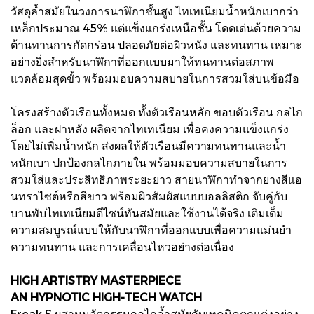
วัสดุล้ำสมัยในวงการนาฬิกาชั้นสูง ไทเทเนียมน้ำหนักเบากว่า
เหล็กประมาณ 45% แต่แข็งแกร่งเหนือชั้น โดดเด่นด้วยความ
ต้านทานการกัดกร่อน ปลอดภัยต่อผิวหนัง และทนทาน เหมาะ
อย่างยิ่งสำหรับนาฬิกาที่ออกแบบมาให้ทนทานต่อสภาพ
แวดล้อมสุดขั้ว พร้อมมอบความสบายในการสวมใส่บนข้อมือ
โครงสร้างตัวเรือนทั้งหมด ทั้งตัวเรือนหลัก ขอบตัวเรือน กลไก
ล็อก และฝาหลัง ผลิตจากไทเทเนียม เพื่อคงความแข็งแกร่ง
โดยไม่เพิ่มน้ำหนัก ส่งผลให้ตัวเรือนมีความทนทานและน้ำ
หนักเบา ปกป้องกลไกภายใน พร้อมมอบความสบายในการ
สวมใส่และประสิทธิภาพระยะยาว สายนาฬิกาทำจากยางสีแอ
นทราไซต์หรือสีขาว พร้อมผิวสัมผัสแบบบอลลิสติก จับคู่กับ
บานพับไทเทเนียมดีไซน์ทันสมัยและใช้งานได้จริง เติมเต็ม
ความสมบูรณ์แบบให้กับนาฬิกาที่ออกแบบเพื่อความแม่นยำ
ความทนทาน และการเคลื่อนไหวอย่างต่อเนื่อง
HIGH ARTISTRY MASTERPIECE
AN HYPNOTIC HIGH-TECH WATCH
Freak S ผสานนวัตกรรมกลไกล้ำสมัยกับเทคนิคตกแต่งอย่าง