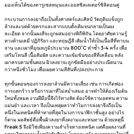
มองเห็นได้ของคารูเซลหมุนและออสซิลเลเตอร์ซิลิคอนคู่
กระบวนการลงยาถือเป็นทั้งศาสตร์และศิลป์ วัตถุดิบแข็งถูก
ล้างและบดด้วยครกและสากแบบดั้งเดิมจนกลายเป็นผง
ละเอียด จากนั้นผงสีจะถูกผสมอย่างพิถีพิถัน โดยอาศัยความรู้
ทางด้านเคมี ปฏิกิริยา และทฤษฎีสี เติมน้ำให้เป็นเนื้อสีที่ทาบน
จาน และเผาที่อุณหภูมิประมาณ 800°C ทำซ้ำ 3-4 ครั้ง เพื่อ
เสริมโทนสี เนื้อสัมผัส และความเข้มข้นของสีที่เคลือบ หลัง
เผาครบตามขั้นตอน ผิวลงยาจะถูกขัดมืออย่างประณีตนาน
กว่าหนึ่งชั่วโมง เพื่อเผยความสีสันที่เปล่งประกาย
ทุกขั้นตอนของการลงยาล้วนมีความเสี่ยง เช่น การเกิดฟอง
การแตกร้าว หรือการเผาที่ไม่สม่ำเสมอ อาจทำให้ต้องเริ่มต้น
ใหม่ทั้งหมด งานฝีมือนี้จึงไร้ทางลัด ต้องใช้ความอดทน ความ
แม่นยำ และเวลา จึงเป็นเหตุผลว่าทำไมการลงยาจึงถือเป็น
หนึ่งในเทคนิคที่ท้าทายที่สุดในวงการนาฬิกาชั้นสูง อย่างไร
ก็ตาม ผลลัพธ์คือพื้นผิวลงยาที่งดงามและทนทาน ด้วยเหตุนี้
Freak S จึงมิใช่เพียงความสำเร็จทางเทคนิค แต่คือผลงานที่
ผสานวิศวกรรมล้ำสมัยกับศิลปะโบราณ สร้างมาตรฐานใหม่ที่