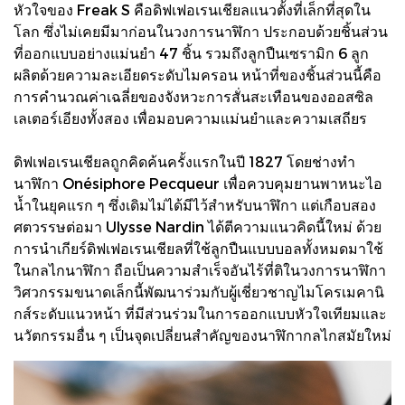
หัวใจของ Freak S คือดิฟเฟอเรนเชียลแนวตั้งที่เล็กที่สุดใน
โลก ซึ่งไม่เคยมีมาก่อนในวงการนาฬิกา ประกอบด้วยชิ้นส่วน
ที่ออกแบบอย่างแม่นยำ 47 ชิ้น รวมถึงลูกปืนเซรามิก 6 ลูก
ผลิตด้วยความละเอียดระดับไมครอน หน้าที่ของชิ้นส่วนนี้คือ
การคำนวณค่าเฉลี่ยของจังหวะการสั่นสะเทือนของออสซิล
เลเตอร์เอียงทั้งสอง เพื่อมอบความแม่นยำและความเสถียร
ดิฟเฟอเรนเชียลถูกคิดค้นครั้งแรกในปี 1827 โดยช่างทำ
นาฬิกา Onésiphore Pecqueur เพื่อควบคุมยานพาหนะไอ
น้ำในยุคแรก ๆ ซึ่งเดิมไม่ได้มีไว้สำหรับนาฬิกา แต่เกือบสอง
ศตวรรษต่อมา Ulysse Nardin ได้ตีความแนวคิดนี้ใหม่ ด้วย
การนำเกียร์ดิฟเฟอเรนเชียลที่ใช้ลูกปืนแบบบอลทั้งหมดมาใช้
ในกลไกนาฬิกา ถือเป็นความสำเร็จอันไร้ที่ติในวงการนาฬิกา
วิศวกรรมขนาดเล็กนี้พัฒนาร่วมกับผู้เชี่ยวชาญไมโครเมคานิ
กส์ระดับแนวหน้า ที่มีส่วนร่วมในการออกแบบหัวใจเทียมและ
นวัตกรรมอื่น ๆ เป็นจุดเปลี่ยนสำคัญของนาฬิกากลไกสมัยใหม่