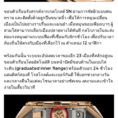
ขอบตัวเรือนรังสรรค์จากเรดโกลด์ 5N ผ่านการขัดผิวแบบพ่น
ทราย และติดตั้งด้วยลูกปืนขนาดจิ๋ว เพื่อให้การหมุนเปลี่ยน
เมืองเป็นไปอย่างราบรื่นและแม่นยำ เมื่อหมุนขอบเพียงเบาๆ ผู้
สวมใส่สามารถเลือกเมืองปลายทางได้ทันที กลไกภายในจะส่ง
ต่อแรงหมุนผ่านระบบเฟืองที่เชื่อมกับจักรชั่วโมง เพื่อปรับเวลา
ท้องถิ่นให้ตรงกับเมืองที่เลือกไว้ ณ ตำแหน่ง 12 นาฬิกา
พร้อมกันนั้น ระบบจะอัปเดตเวลาของอีก 23 เมืองที่สลักอยู่บน
ขอบตัวเรือนโดยอัตโนมัติ บนหน้าปัดมีขอบด้านในแบบไล่
ระดับ (graduated inner flange) พร้อมตัวบอก 24 ชั่วโมง
แผ่นดิสก์สองสี โรสโกลด์และเบอร์กันดี ใช้แยกช่วงกลางวัน
และกลางคืนในแต่ละโซนเวลาอย่างชัดเจน งดงามและเข้าใจ
ง่ายในเสี้ยววินาที