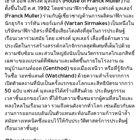
เฮาส์ ออฟ แฟรงค์ มุลเลอร์ (House of Franck Muller) ก่อ
ตั้งขึ้นในปี ค.ศ. 1992 โดยช่างนาฬิกาชั้นครู แฟรงค์ มุลเลอร์
(Franck Muller) ร่วมกับผู้เชี่ยวชาญด้านการผลิตนาฬิกาและ
นักธุรกิจ วาร์ทัน เซอร์เมกส์ (Vartan Sirmakes) เป็นหนึ่งใน
บริษัทนาฬิกาอิสระที่มีชื่อเสียงโด่งดังที่สุดในการประดิษฐ์
เรือนเวลาร่วมสมัย โดย แฟรงค์ มุลเลอร์ เลื่องชื่อด้านความ
ประณีตในการสร้างสรรค์กลไกจักรกลสุดพิเศษที่เต็มไปด้วย
ความซับซ้อน และส่วนใหญ่ยังนับเป็นนวัตกรรมกลไกเอกสิทธิ์
เฉพาะของแบรนด์ที่พัฒนาและผลิตขึ้นภายในโรงงาน ณ
หมู่บ้านเกนท์ออด (Genthod) ของเมืองเจนีวา หรือที่รู้จักกัน
ในชื่อ วอทช์แลนด์ (Watchland) ด้วยความสำเร็จจากการ
เปิดตัวผลงานที่นับเป็นครั้งแรกของโลกและสิทธิบัตรมากกว่า
50 ฉบับ แฟรงค์ มุลเลอร์ได้สร้างสีสันด้วย ประดิษฐกรรม
เวลาชิ้นเอกของโลก ที่ได้รับความชื่นชมจากผู้คนที่สนใจและ
หลงใหลในเรือนเวลา รวมถึงคนดังจากทั่วโลก เช่นเดียวกับผล
งานการออกแบบอันเป็นตัวแทนสะท้อนถึงความก้าวหน้าล้ำ
สมัยทางเทคนิคซึ่งมอบไว้ให้กับประวัติศาสตร์การประดิษฐ์
เรือนเวลาชั้นสูง