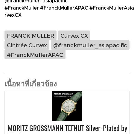
@franckmuller_asiapacific
#FranckMuller #FranckMullerAPAC #FranckMullerAsia
rvexCX
FRANCK MULLER
Curvex CX
Cintrée Curvex
@franckmuller_asiapacific
#FranckMullerAPAC
เนื้อหาที่เกี่ยวข้อง
MORITZ GROSSMANN TEFNUT Silver-Plated by