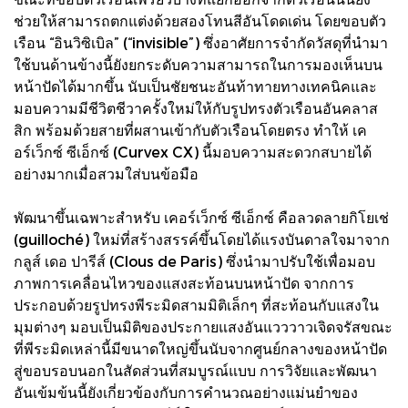
ช่วยให้สามารถตกแต่งด้วยสองโทนสีอันโดดเด่น โดยขอบตัว
เรือน “อินวิซิเบิล” (“invisible”) ซึ่งอาศัยการจำกัดวัสดุที่นำมา
ใช้บนด้านข้างนี้ยังยกระดับความสามารถในการมองเห็นบน
หน้าปัดได้มากขึ้น นับเป็นชัยชนะอันท้าทายทางเทคนิคและ
มอบความมีชีวิตชีวาครั้งใหม่ให้กับรูปทรงตัวเรือนอันคลาส
สิก พร้อมด้วยสายที่ผสานเข้ากับตัวเรือนโดยตรง ทำให้ เค
อร์เว็กซ์ ซีเอ็กซ์ (Curvex CX) นี้มอบความสะดวกสบายได้
อย่างมากเมื่อสวมใส่บนข้อมือ
พัฒนาขึ้นเฉพาะสำหรับ เคอร์เว็กซ์ ซีเอ็กซ์ คือลวดลายกิโยเช่
(guilloché) ใหม่ที่สร้างสรรค์ขึ้นโดยได้แรงบันดาลใจมาจาก
กลูส์ เดอ ปารีส์ (Clous de Paris) ซึ่งนำมาปรับใช้เพื่อมอบ
ภาพการเคลื่อนไหวของแสงสะท้อนบนหน้าปัด จากการ
ประกอบด้วยรูปทรงพีระมิดสามมิติเล็กๆ ที่สะท้อนกับแสงใน
มุมต่างๆ มอบเป็นมิติของประกายแสงอันแวววาวเจิดจรัสขณะ
ที่พีระมิดเหล่านี้มีขนาดใหญ่ขึ้นนับจากศูนย์กลางของหน้าปัด
สู่ขอบรอบนอกในสัดส่วนที่สมบูรณ์แบบ การวิจัยและพัฒนา
อันเข้มข้นนี้ยังเกี่ยวข้องกับการคำนวณอย่างแม่นยำของ