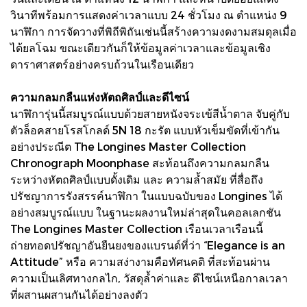
วินาทีพร้อมการแสดงค่าเวลาแบบ 24 ชั่วโมง ณ ตำแหน่ง 9
นาฬิกา การจัดวางที่พิถีพิถันเช่นนี้สร้างความงดงามสมดุลเมื่อ
ได้ยลโฉม ขณะเดียวกันก็ให้ข้อมูลค่าเวลาและข้อมูลเชิง
ดาราศาสตร์อย่างครบถ้วนในเรือนเดียว
ความกลมกลืนแห่งหัตถศิลป์และดีไซน์
นาฬิการุ่นนี้สมบูรณ์แบบด้วยสายหนังจระเข้สีน้ำตาล จับคู่กับ
ตัวล็อคสายโรสโกลด์ 5N 18 กะรัต แบบหัวเข็มขัดที่เข้ากัน
อย่างประณีต The Longines Master Collection
Chronograph Moonphase สะท้อนถึงความกลมกลืน
ระหว่างหัตถศิลป์แบบดั้งเดิม และ ความล้ำสมัย ที่สื่อถึง
ปรัชญาการรังสรรค์นาฬิกา ในแบบฉบับของ Longines ได้
อย่างสมบูรณ์แบบ ในฐานะผลงานใหม่ล่าสุดในคอลเลกชัน
The Longines Master Collection เรือนเวลาเรือนนี้
ถ่ายทอดปรัชญาอันยืนยงของแบรนด์ที่ว่า “Elegance is an
Attitude” หรือ ความสง่างามคือทัศนคติ ที่สะท้อนผ่าน
ความเป็นเลิศทางกลไก, วัสดุล้ำค่าและ ดีไซน์เหนือกาลเวลา
ที่ผสานผสานกันได้อย่างลงตัว