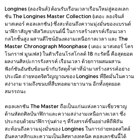
Longines (ลองจินส์) ต้อนรับเรือนเวลาเรือนใหม่สู่คอลเลก
ชัน The Longines Master Collection (เดอะ ลองจินส์
มาสเตอร์ คอลเลกชัน) ซึ่งสะท้อนถึงความมุ่งมั่นของแบรนด์
นาฬิกาสัญชาติสวิสแบรนด์นี้ ในการสร้างสรรค์เรือนเวลา
กลไกชั้นสูง ผสานดีไซน์อันงดงามเหนือกาลเวลา และ The
Master Chronograph Moonphase ( เดอะ มาสเตอร์ โคร
โนกราฟ มูนเฟส) ในตัวเรือนโรสโกลด์ 18 กะรัตนี้ คือสุดยอด
ผลงานศิลปะการรังสรรค์ เรือนเวลา ด้วยการผสมผสาน
ฟังก์ชันอันซับซ้อนเข้ากับวัสดุล้ำค่าที่นำมาสร้างสรรค์อย่าง
ประณีต ถ่ายทอดจิตวิญญาณของ Longines ที่ยึดมั่นในความ
สง่างาม รวมถึงขนบที่สืบทอดมายาวนาน อีกทั้งสุดยอด
สมรรถนะ
คอลเลกชัน The Master ถือเป็นแก่นแห่งความเชี่ยวชาญ
ด้านหัตถศิลป์นาฬิกาและความสง่างามเหนือกาลเวลา ซึ่ง
ประกอบด้วยนาฬิการุ่นต่าง ๆ ที่รังสรรค์ขึ้นอย่างพิถีพิถัน
สะท้อนถึงความมุ่งมั่นของ Longines ในการถ่ายทอดสไตล์
อันคลาสสิกและความเป็นเลิศทางเทคนิค คอลเลกชันนี้ได้