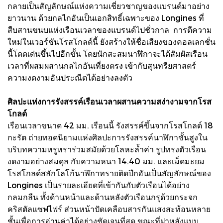
กลายเป็นสัญลักษณ์แห่งความเชี่ยวชาญของแบรนด์มาอย่าง
ยาวนาน ด้วยกลไกอันเป็นเอกสิทธิ์เฉพาะของ Longines ที่
สืบสานขนบแห่งเรือนเวลาของแบรนด์ไปชั่วกาล การตีความ
ใหม่ในเวอร์ชันโรสโกลด์นี้ ยังสร้างให้ชื่อเสียงของคอลเลกชั่น
นี้โดดเด่นขึ้นไปอีกขั้น โดยนักสะสมนาฬิกาจะได้สัมผัสเรือน
เวลาที่ผสมผสานกลไกอันเที่ยงตรง เข้ากับสุนทรียศาสตร์
ความงดงามอันประณีตได้อย่างลงตัว
ศิลปะแห่งการรังสรรค์เรือนเวลาผสานความสง่างามจากโรส
โกลด์
เรือนเวลาขนาด 42 มม. เรือนนี้ รังสรรค์ขึ้นจากโรสโกลด์ 18
กะรัต ถ่ายทอดนิยามแห่งศิลปะการรังสรรค์นาฬิกาชั้นสูงใน
บริบทความหรูหราร่วมสมัยด้วยโลหะล้ำค่า รูปทรงตัวเรือน
งดงามอย่างสมดุล กับความหนา 14.40 มม. และเม็ดมะยม
โรสโกลด์สลักโลโก้นาฬิกาทรายติดปีกอันเป็นสัญลักษณ์ของ
Longines เป็นรายละเอียดที่เข้ากันกับตัวเรือนได้อย่าง
กลมกลืน ทั้งด้านหน้าและด้านหลังตัวเรือนกรุด้วยกระจก
คริสตัลแซฟไฟร์ ส่วนหน้าปัดเคลือบสารกันแสงสะท้อนหลาย
ชั้นเพื่อการอ่านค่าได้อย่างชัดเจนที่สุด ขณะที่ฝาหลังแบบ