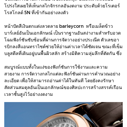
โปร่งใสเผยให้เห็นกลไกจักรกลอันงดงาม ประดับด้วยโรเตอร์
โรสโกลด์ 5N ที่เข้ากันอย่างลงตัว
หน้าปัดสีเงินตกแต่งลวดลาย barleycorn หรือเมล็ดข้าว
บาร์เลย์อันเป็นเอกลักษณ์ เป็นรากฐานอันสง่างามสำหรับอวด
โฉมฟังก์ชันซับซ้อนที่ผ่านการจัดวางอย่างประณีต ตัวเลขอา
รบิกลงสีแอนทราไซต์ช่วยให้อ่านค่าเวลาได้ชัดเจน ขณะที่เข็ม
บลูสตีลที่เดินอยู่บนพื้นผิวสลัก สร้างมิติความลุ่มลึกที่ตัดกัน ซึ่ง
สมบูรณ์แบบทั้งในแง่ของฟังก์ชันการใช้งานและความ
สวยงาม การจัดวางกลไกแต่ละฟังก์ชันผ่านการคำนวณอย่าง
ละเอียด เพื่อให้สามารถอ่านค่าได้ในทันที โดยยังคงรักษา
สัดส่วนสมดุลอันเป็นเอกลักษณ์ของศิลปะการสร้างสรรค์เรือน
เวลาชั้นสูงไว้อย่างงดงาม