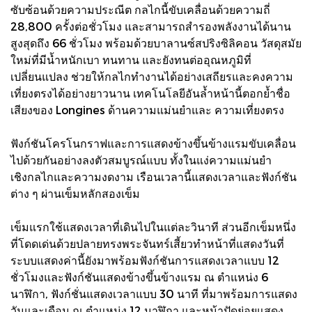
ซับซ้อนด้วยความประณีต กลไกนี้ขับเคลื่อนด้วยความถี่
28,800 ครั้งต่อชั่วโมง และสามารถสำรองพลังงานได้นาน
สูงสุดถึง 66 ชั่วโมง พร้อมด้วยบาลานซ์สปริงซิลิคอน วัสดุสมัย
ใหม่ที่มีน้ำหนักเบา ทนทาน และยังทนต่ออุณหภูมิที่
เปลี่ยนแปลง ช่วยให้กลไกทำงานได้อย่างเสถียรและคงความ
เที่ยงตรงได้อย่างยาวนาน เทคโนโลยีอันล้ำหน้านี้ตอกย้ำชื่อ
เสียงของ Longines ด้านความแม่นยำและ ความเที่ยงตรง
ฟังก์ชันโครโนกราฟและการแสดงข้างขึ้นข้างแรมขับเคลื่อน
ไปด้วยกันอย่างลงตัวสมบูรณ์แบบ ทั้งในแง่ความแม่นยำ
เชิงกลไกและความงดงาม เรือนเวลานี้แสดงเวลาและฟังก์ชัน
ต่าง ๆ ผ่านเข็มหลักสองเข็ม
เข็มแรกใช้แสดงเวลาที่เดินไปในแต่ละวินาที ส่วนอีกเข็มหนึ่ง
ที่โดดเด่นด้วยปลายทรงพระจันทร์เสี้ยวทำหน้าที่แสดงวันที่
ระบบแสดงค่านี้ยังมาพร้อมฟังก์ชันการแสดงเวลาแบบ 12
ชั่วโมงและฟังก์ชันแสดงข้างขึ้นข้างแรม ณ ตำแหน่ง 6
นาฬิกา, ฟังก์ชั่นแสดงเวลาแบบ 30 นาที ที่มาพร้อมการแสดง
วันและเดือน ณ ตำแหน่ง 12 นาฬิกา และหน้าปัดย่อยแสดง