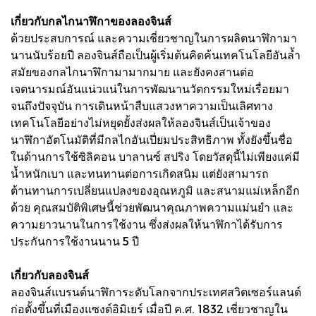
เกี่ยวกับกลไกนาฬิกาของลองจินส์
ด้วยประสบการณ์ และความเชี่ยวชาญในการผลิตนาฬิกามา
นานนับร้อยปี ลองจินส์ถือเป็นผู้เริ่มต้นคิดค้นเทคโนโลยีอันล้ำ
สมัยของกลไกนาฬิกามามากมาย และยังคงสานต่อ
เจตนารมณ์อันแน่วแน่ในการพัฒนานวัตกรรมใหม่เรื่อยมา
จนถึงปัจจุบัน การเดินหน้าสืบแสวงหาความเป็นเลิศทาง
เทคโนโลยีอย่างไม่หยุดยั้งส่งผลให้ลองจินส์เป็นเจ้าของ
นาฬิกาอัตโนมัติที่มีกลไกอันเปี่ยมประสิทธิภาพ ทั้งยังขึ้นชื่อ
ในด้านการใช้ซิลิคอน บาลานซ์ สปริง โดยวัสดุนี้ไม่เพียงแค่มี
น้ำหนักเบา และทนทานต่อการเกิดสนิม แต่ยังสามารถ
ต้านทานการเปลี่ยนแปลงของอุณหภูมิ และสนามแม่เหล็กอีก
ด้วย คุณสมบัติพิเศษนี้ช่วยพัฒนาคุณภาพความแม่นยำ และ
ความยาวนานในการใช้งาน ซึ่งส่งผลให้นาฬิกาได้รับการ
ประกันการใช้งานนาน 5 ปี
เกี่ยวกับลองจินส์
ลองจินส์แบรนด์นาฬิการะดับโลกจากประเทศสวิตเซอร์แลนด์
ก่อตั้งขึ้นที่เมืองแซงต์อิมิเยร์ เมื่อปี ค.ศ. 1832 เชี่ยวชาญใน