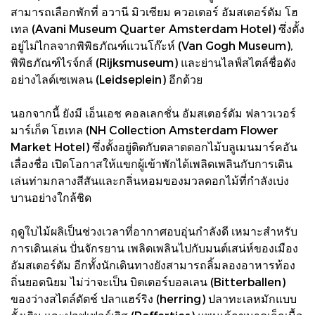
สามารถเลือกพักที่ อวานี มิวเซียม ควอเตอร์ อัมสเตอร์ดัม โฮ
เทล (Avani Museum Quarter Amsterdam Hotel) ซึ่งตั้ง
อยู่ไม่ไกลจากพิพิธภัณฑ์แวนโก๊ะห์ (Van Gogh Museum),
พิพิธภัณฑ์ไรจ์กส์ (Rijksmuseum) และย่านไลฟ์สไตล์ชื่อดัง
อย่างไลด์เซเพลน (Leidseplein) อีกด้วย
นอกจากนี้ ยังมี เอ็นเอช คอลเลกชั่น อัมสเตอร์ดัม ฟลาวเวอร์
มาร์เก็ต โฮเทล (NH Collection Amsterdam Flower
Market Hotel) ซึ่งตั้งอยู่ติดกับตลาดดอกไม้บลูเมนมาร์คอัน
เลื่องชื่อ เปิดโอกาสให้แขกผู้เข้าพักได้เพลิดเพลินกับการเดิน
เล่นท่ามกลางสีสันและกลิ่นหอมของมวลดอกไม้ที่กำลังเบ่ง
บานอย่างใกล้ชิด
ฤดูใบไม้ผลิเป็นช่วงเวลาที่อากาศอบอุ่นกำลังดี เหมาะสำหรับ
การเดินเล่น ปั่นจักรยาน เพลิดเพลินไปกับมนต์เสน่ห์ของเมือง
อัมสเตอร์ดัม อีกทั้งนักเดินทางยังสามารถลิ้มลองอาหารท้อง
ถิ่นยอดนิยม ไม่ว่าจะเป็น บิตเตอร์บอลเลน (Bitterballen)
ของว่างสไตล์ดัตช์ ปลาแฮร์ริง (herring) ปลาทะเลหมักแบบ