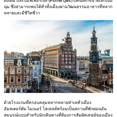
ดั้งเดิม และปอฟเฟอร์เจิส (Poffertjes) แพนเค้กขนาดเล็กเนื้อ
นุ่ม ซึ่งสามารถพบได้ทั่วทั้งเมืองผ่านวัฒนธรรมอาหารที่หลาก
หลายและมีชีวิตชีวา
ด้วยโรงแรมที่ครอบคลุมหลากหลายทำเลทั่วเมือง
อัมสเตอร์ดัม ไมเนอร์ โฮเทลส์พร้อมเป็นสถานที่พักผ่อนอัน
สมบูรณ์แบบสำหรับนักเดินทางที่ต้องการสัมผัสเสน่ห์ของเมือง