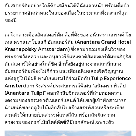
อัมสเตอร์ดัมอย่างใกล้ชิดเสมือนได้ที่นั่งแถวหน้า พร้อมดื่มด่ำ
บรรยากาศอันน่าหลงใหลของเมืองในช่วงเวลาที่งดงามที่สุด
ของปี
ณ ใจกลางเมืองอัมสเตอร์ดัม คือที่ตั้งของ อนันตรา แกรนด์ โฮ
เทล คราสนาโปลสกี อัมสเตอร์ดัม (Anantara Grand Hotel
Krasnapolsky Amsterdam) ซึ่งสามารถมองเห็นวิวของ
พระราชวังหลวง และอนุสาวรีย์แห่งชาติอัมสเตอร์ดัมบนจัตุรัส
ดัมสแควร์ได้อย่างใกล้ชิด อีกทั้งยังอยู่ห่างจากสถานีกลาง
อัมสเตอร์ดัมเพียงไม่กี่ก้าว และเพื่อเฉลิมฉลองจิตวิญญาณ
แห่งฤดูใบไม้ผลิ ทางโรงแรมได้ร่วมมือกับ Tulip Experience
Amsterdam รังสรรค์ประสบการณ์พิเศษ “อนันตรา ทิวลิป
(Anantara Tulip)” ดอกทิวลิปซิกเนเจอร์ที่ถ่ายทอดความ
งดงามของธรรมชาติเนเธอร์แลนด์ ให้แขกผู้เข้าพักสามารถ
นำเสน่ห์ของฤดูใบไม้ผลิกลับไปสร้างสรรค์สวนหรือระเบียง
ส่วนตัวให้กลายเป็นสวรรค์แห่งสีสัน พร้อมสัมผัสความ
สวยงามของดอกไม้สไตล์ดัตช์ที่มีเอกลักษณ์เฉพาะตัว