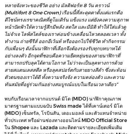
หลายจังหวะของชีวิต อย่าง มัลติฟอร์ท 8 วัน คราวน์
(Multifort 8 One Crown) เรือนนี้ที่สะดุดตาตั้งแต่แรกคือ
ดีไซน์ทรงเรขาคณิตที่ดูโมเดิร์น แข็งแรง แต่ยังคงความสุภาพ
หน้าปัดฟ้าให้ความรู้สึกมีพลัง สดใส และมีมิติ ทำให้ใส่แล้วดู
ไม่จำเจ ไลฟ์สไตล์ของเราค่อนข้างเคลื่อนไหวตลอดเวลา ทั้ง
ทำงาน ถ่ายซีรีส์ ออกอีเว้นท์ หรือออกไปใช้ชีวิต ทำกิจกรรม
กับเพื่อนๆ ดังนั้นนาฬิกาที่เลือกจึงต้องรองรับทุกบทบาทได้
อย่างลงตัว อีกจุดที่ชอบคือความยืดหยุ่นของสายนาฬิกาที่
สามารถปรับลุคได้ตามโอกาส ไม่ว่าจะเป็นลุคทางการด้วย
สายสแตนเลสสตีล หรือลุคสปอร์ตกับสายยางสีดำ ซึ่งสะท้อน
ตัวตนของเราได้ดี ทั้งความจริงจัง ความคล่องตัว และความ
ทันสมัยที่อยู่ร่วมกันอย่างสมบูรณ์แบบในเรือนเวลาเดียว”
พบกับเรือนเวลาจากแบรนด์ มิโด (MIDO) นาฬิกาคุณภาพ
มาตรฐานตามแบบฉบับ Swiss made ได้ที่เคาน์เตอร์ มิโด
(MIDO) เซ็นทรัล, โรบินสัน, เดอะมอลล์ และตัวแทนจำหน่าย
ทั่วประเทศ หรือผ่านช่องทางออนไลน์ MIDO Official Store
ใน Shopee และ Lazada และติดตามรายละเอียดเพิ่มเติม