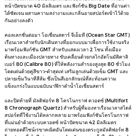
หน้าปัดขนาด 40 มิลลิเมตร และฟังก์ชัน Big Date ที่อ่านค่า
ได้ชัดเจน ผสานความสง่างามและกลิ่นอายสปอร์ตเข้าไว้ด้วย
กันอย่างลงตัว
คอลเลกชั่นต่อมา โอเชี่ยนสตาร์ จีเอ็มที (Ocean Star GMT)
เรือนเวลาสำหรับนักเดินทางที่ออกแบบมาเพื่อการใช้งานจริง
มาพร้อมฟังก์ชัน GMT สำหรับแสดงเวลา 2 โซน ทั้งเมือง
ต้นทางและเมืองปลายทาง ขับเคลื่อนด้วยกลไกอัตโนมัติคาลิ
เบอร์ 80 (Calibre 80) ที่ให้พลังงานสำรองสูงสุด 80 ชั่วโมง
โดดเด่นด้วยคู่สีขาว–ดำสุดเท่ เสริมลูกเล่นด้วยเข็ม GMT และ
ปลายเข็มวินาทีสีส้ม ซึ่งเป็นสีเอกลักษณ์ที่สะท้อนความ
แข็งแกร่งในแบบฉบับนาฬิกาดำน้ำโอเชี่ยนสตาร์
และปิดท้ายที่ มัลติฟอร์ท 8 โครโนกราฟ ควอตซ์ (Multifort
8 Chronograph Quartz) สำหรับผู้ที่มองหาเรือนเวลาสไตล์
สปอร์ตที่ใช้งานได้หลากหลาย มาพร้อมฟังก์ชันโครโนกราฟ
ที่แม่นยำด้วยระบบควอตซ์ หน้าปัดขนาด 42 มิลลิเมตร
ถ่ายทอดดีไซน์เรขาคณิตอันโดดเด่นของตระกูลมัลติฟอร์ท 8