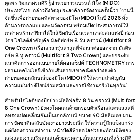
ตุลพร วัฒนาศรมศิริ ผู้อำนวยการแบรนด์ มิโด (MIDO)
ประเทศไทย กล่าวถึงวัตถุประสงค์การจัดงานครั้งนี้ว่า “งานนี้
จัดขึ้นเพื่อถ่ายทอดทิศทางของมิโด (MIDO) ในปี 2026 ทั้ง
ด้านการออกแบบและนวัตกรรม พร้อมเปิดประสบการณ์ให้
เหล่าคนรักนาฬิกาได้ใกล้ชิดกับเรือนเวลาน่าสะสมแห่งปี ก่อน
ใคร ไฮไลต์สำคัญคือ มัลติฟอร์ท 8 วัน คราวน์ (Multifort 8
One Crown) เรือนเวลารุ่นล่าสุดที่พัฒนาต่อยอดจาก มัลติฟ
อร์ท 8 ทู คราวน์ (Multifort 8 Two Crown) และยกระดับ
แนวคิดการออกแบบภายใต้คอนเซ็ปต์ TECHNOMETRY การ
ผสานเทคโนโลยีเข้ากับเส้นสายเรขาคณิตอย่างลงตัว
ถ่ายทอดเอกลักษณ์ของมิโด (MIDO) ที่ให้ความสำคัญกับ
ความแม่นยำ ดีไซน์ร่วมสมัย และการใช้งานจริงในทุกวัน”
สำหรับไฮไลต์ของปีอย่าง มัลติฟอร์ท 8 วัน คราวน์ (Multifort
8 One Crown) ยังคงโดดเด่นด้วยกรอบตัวเรือนสแตนเลสสตี
ลทรงแปดเหลี่ยมอันเป็นเอกลักษณ์ ขนาด 40 มิลลิเมตร ผ่าน
การขัดซาตินสลับขัดเงาอย่างประณีต ให้ความรู้สึกแข็งแกร่ง
แต่ยังคงความสง่างาม หน้าปัดสีฟ้าสดใสช่วยสะท้อนมิติของ
แสงและเงา เสริมลูกเล่นด้วยลวดลายเส้นแนวนอนที่สร้างมิติ