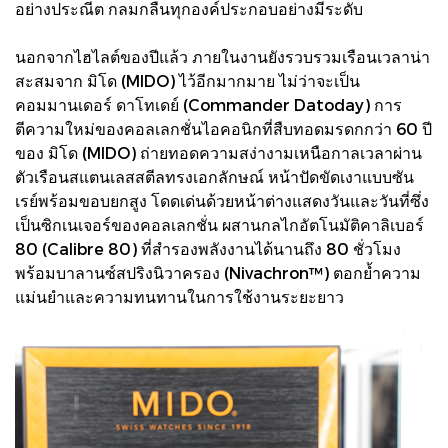
อย่างประณีต กลมกลืนทุกองค์ประกอบอย่างมีระดับ
นอกจากไฮไลต์ของปีแล้ว ภายในงานยังรวบรวมเรือนเวลาน่า
สะสมจาก มิโด (MIDO) ไว้อีกมากมาย ไม่ว่าจะเป็น
คอมมานเดอร์ ดาโทเดย์ (Commander Datoday) การ
ตีความใหม่ของคอลเลกชั่นไอคอนิกที่สืบทอดมรดกกว่า 60 ปี
ของ มิโด (MIDO) ถ่ายทอดความสง่างามเหนือกาลเวลาผ่าน
ตัวเรือนสแตนเลสสตีลทรงเอกลักษณ์ หน้าปัดขัดเงาแบบซัน
เรย์พร้อมขอบยกสูง โดดเด่นด้วยหน้าต่างแสดงวันและวันที่ซึ่ง
เป็นซิกเนเจอร์ของคอลเลกชั่น ผสานกลไกอัตโนมัติคาลิเบอร์
80 (Calibre 80) ที่สำรองพลังงานได้นานถึง 80 ชั่วโมง
พร้อมบาลานซ์สปริงนิวาครอง (Nivachron™) ตอกย้ำความ
แม่นยำและความทนทานในการใช้งานระยะยาว