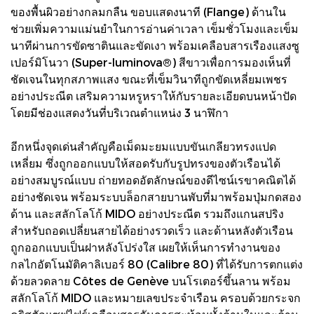
ของพื้นผิวอย่างกลมกลืน ขอบแสดงนาที (Flange) ด้านใน
ช่วยเพิ่มความแม่นยำในการอ่านค่าเวลา เข็มชั่วโมงและเข็ม
นาทีผ่านการขัดซาตินและขัดเงา พร้อมเคลือบสารเรืองแสงซู
เปอร์มิโนวา (Super-luminova®) สีขาวเพื่อการมองเห็นที่
ชัดเจนในทุกสภาพแสง ขณะที่เข็มวินาทีถูกขัดเหลี่ยมเพชร
อย่างประณีต เสริมความหรูหราให้กับรายละเอียดบนหน้าปัด
โดยมีช่องแสดงวันที่บริเวณตำแหน่ง 3 นาฬิกา
อีกหนึ่งจุดเด่นสำคัญคือเม็ดมะยมแบบขันเกลียวทรงแปด
เหลี่ยม ซึ่งถูกออกแบบให้สอดรับกับรูปทรงของตัวเรือนได้
อย่างสมบูรณ์แบบ ถ่ายทอดอัตลักษณ์ของดีไซน์เรขาคณิตได้
อย่างชัดเจน พร้อมระบบล็อกสายบานพับที่มาพร้อมปุ่มกดสอง
ด้าน และสลักโลโก้ MIDO อย่างประณีต รวมถึงแกนสปริง
สำหรับถอดเปลี่ยนสายได้อย่างรวดเร็ว และด้านหลังตัวเรือน
ถูกออกแบบเป็นฝาหลังโปร่งใส เผยให้เห็นการทำงานของ
กลไกอัตโนมัติคาลิเบอร์ 80 (Calibre 80) ที่ได้รับการตกแต่ง
ด้วยลวดลาย Côtes de Genève บนโรเตอร์ขึ้นลาน พร้อม
สลักโลโก้ MIDO และหมายเลขประจำเรือน ครอบด้วยกระจก