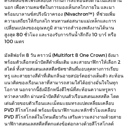
คริสตัลแซฟไฟร์เคลือบสารกันการสะท้อนทั้งด้านในและด้าน
นอก เพื่อความคมชัดในการมองเห็นกลไกภายใน และมา
พร้อมบาลานซ์สปริงนิวาครอง (Nivachron™) ที่ช่วยเพิ่ม
ความเสถียรให้กับกลไก ทนทานต่อสนามแม่เหล็กและการ
เปลี่ยนแปลงของอุณหภูมิ สามารถสำรองพลังงานได้นาน
สูงสุด 80 ชั่วโมง และรองรับการกันน้ำลึกถึง 10 บาร์ หรือ
100 เมตร
มัลติฟอร์ท 8 วัน คราวน์ (Multifort 8 One Crown) ยังมา
พร้อมตัวเลือกหน้าปัดสีดำเพิ่มเติม และสายนาฬิกาให้เลือก 2
สไตล์ ทั้งสายสแตนเลสสตีลขัดซาตินที่มอบลุคทางการเรียบ
หรู และสายยางสีดำที่เติมกลิ่นอายสปอร์ตอย่างเต็มตัว สะท้อน
แนวคิดของเรือนเวลาที่สามารถสวมใส่ได้อย่างมั่นใจในทุก
โอกาส นอกจากนี้ยังมีอีกหนึ่งดีไซน์ที่สะท้อนความหรูหรา
ทว่าคลาสสิก ผ่านหน้าปัดสีดำบนตัวเรือนสเตนเลสสตีล โดด
เด่นด้วยขอบตัวเรือนและเม็ดมะยมทรงแปดเหลี่ยมเคลือบ
PVD สีโรสโกลด์ พร้อมเข็มนาฬิกาและหลักชั่วโมงเคลือบ
PVD สีโรสโกลด์ในโทนเดียวกัน เสริมความสง่างามด้วยสาย
นาฬิกาสเตนเลสสตีลที่ตกแต่งข้อต่อกลางด้วยสีโรสโกลด์