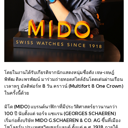
โดยในงานได้รับเกียรติจากนักแสดงหนุ่มชื่อดัง เจษ-เจษฎ์
พิพัฒ ติละพรพัฒน์ มาร่วมถ่ายทอดสไตล์อันโดดเด่นผ่านเรือน
เวลาหรู มัลติฟอร์ท 8 วัน คราวน์ (Multifort 8 One Crown)
ในครั้งนี้ด้วย
มิโด (MIDO) แบรนด์นาฬิกาที่มีประวัติศาสตร์ยาวนานกว่า
100 ปี นับตั้งแต่ จอร์จ แชแรน (GEORGES SCHAEREN)
เริ่มก่อตั้งบริษัท MIDO G.SCHAEREN & CO. AG ขึ้นที่เมือง
โซโลธูร์น ประเทศสวิตเซอร์แลนด์ ตั้งแต่ ค.ศ. 1918 ภายใต้