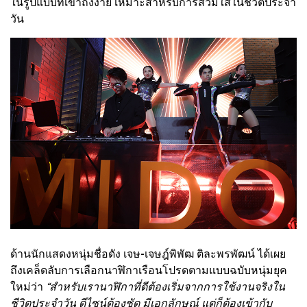
ในรูปแบบที่เข้าถึงง่าย เหมาะสำหรับการสวมใส่ในชีวิตประจำ
วัน
ด้านนักแสดงหนุ่มชื่อดัง เจษ-เจษฎ์พิพัฒ ติละพรพัฒน์ ได้เผย
ถึงเคล็ดลับการเลือกนาฬิกาเรือนโปรดตามแบบฉบับหนุ่มยุค
ใหม่ว่า
“สำหรับเรานาฬิกาที่ดีต้องเริ่มจากการใช้งานจริงใน
ชีวิตประจำวัน ดีไซน์ต้องชัด มีเอกลักษณ์ แต่ก็ต้องเข้ากับ