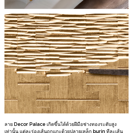
ลาย Decor Palace เกิดขึ้นได้ด้วยฝีมือช่างทองระดับสูง
เท่านั้น แต่ละร่องเส้นถูกแกะด้วยปลายเหล็ก burin ทีละเส้น