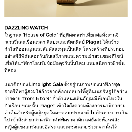
DAZZLING WATCH
ในฐานะ “House of Gold” ที่อุทิศตนเท่าเทียมต่อทั้งงานจิ
วเวลรี่และเรือนเวลา ศิลปะและหัตถศิลป์ Piaget ได้สร้าง
กำไลที่อ่อนนุ่มและสัมผัสละมุนเป็นเลิศ โครงสร้างที่ประกอบ
อย่างพิถีพิถันสอดรับกับเสรีภาพและความเย้ายวนของดีไซน์
เพื่อให้นาฬิกาโอบรับข้อมือดุจริบบิ้นไหม แนบสนิทราวผิวชั้น
ที่สอง
แนวคิดของ Limelight Gala ตั้งอยู่บนภาพของนาฬิกาชุด
ราตรีที่พาผู้สวมใส่ก้าวจากค็อกเทลปาร์ตี้สู่ดินเนอร์หรูได้อย่าง
ง่ายดาย “from 6 to 9” ดั่งตำแหน่งเส้นอัญมณีที่เอนไหวใน
ตัวเรือน ขณะนั้น Piaget เข้าใจถึงความต้องการนาฬิกายาม
ค่ำคืนสำหรับผู้หญิงยุคใหม่—อเนกประสงค์ ไม่เป็นทางการเกิน
ไป เข้าถึงง่ายกว่านาฬิกาคัฟฟ์ดรามาติก แต่ยังสะท้อนพลัง
หญิงผู้แข็งแกร่งและอิสระ และเมซงก็ฉวยช่วงเวลานั้นได้