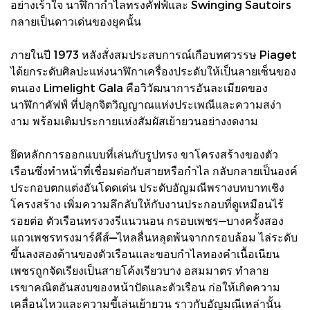
อย่างเร้าใจ นาฬิกากำไลทรงคัฟฟ์และ Swinging Sautoirs
กลายเป็นดาวเด่นของยุคนั้น
ภายในปี 1973 หลังสั่งสมประสบการณ์เกือบทศวรรษ Piaget
ได้ยกระดับศิลปะแห่งนาฬิกาเครื่องประดับให้เป็นลายเซ็นของ
ตนเอง Limelight Gala คือวิวัฒนาการอันละเมียดของ
นาฬิกาคัฟฟ์ ที่ปลุกจิตวิญญาณแห่งประเพณีและความสง่า
งาม พร้อมเติมประกายแห่งสัมผัสเย้ายวนอย่างงดงาม
ยึดหลักการออกแบบที่เล่นกับรูปทรง ขาโครงสร้างของตัว
เรือนซึ่งทำหน้าที่เชื่อมต่อกับสายหรือกำไล กลับกลายเป็นองค์
ประกอบตกแต่งอันโดดเด่น ประดับอัญมณีพรางบทบาทเชิง
โครงสร้าง เพิ่มความลึกลับให้กับงานประกอบที่ดูเหมือนไร้
รอยต่อ ตัวเรือนทรงวงรีแนวนอน กรอบเพชร—บางครั้งสอง
แถวเพชรทรงมาร์คีส์—ไหลลื่นหลุดพ้นจากกรอบล้อม ไล่ระดับ
ขึ้นลงสองด้านของตัวเรือนและขอบกำไลทองคำเนื้อเนียน
เพชรถูกจัดเรียงเป็นสายโค้งเรียวบาง อสมมาตร ทำลาย
เรขาคณิตอันสงบของหน้าปัดและตัวเรือน ก่อให้เกิดความ
เคลื่อนไหวและความขี้เล่นเย้ายวน ราวกับอัญมณีเหล่านั้น