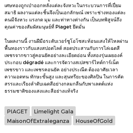
เศษทองถูกเป่าออกหลังแต่ละจังหวะในกระบวนการที่เปี่ยม
สมาธิ ผลงานแต่ละชิ้นจึงเป็นเอกลักษณ์ เพราะช่างทองแต่ละ
คนมีจังหวะ แรงกด มุม และท่าทางต่างกัน เป็นบทพิสูจน์ถึง
คุณค่าของสัมผัสมนุษย์ที่ Piaget ยึดมั่น
ในผลงานนี้ งานฝีมือระดับเวอร์ชูโอโซสะท้อนแสงให้ไหลผ่าน
พื้นทองราวกับแสงสปอตไลต์ สอดประสานกับการไล่เฉดสี
เพชรจากขาวสู่คอนยัคอย่างละเอียดอ่อน ทั้งสองรุ่นเผยองค์
ประกอบ dégradé และการจัดวางสเปสซาร์ไทต์การ์เน็ต
เพชรขาว และเพชรคอนยัค อย่างประณีต ต้องอาศัยเวลา
ความอดทน ทักษะขั้นสูง และสุนทรียะของศิลปิน ในการคัด
สรรและเรียงลำดับเฉดสีอย่างกลมกลืนกับพาเลตต์แห่ง
ธรรมชาติของแสงและสีอย่างแท้จริง
PIAGET
Limelight Gala
MaisonOfExtraleganza
HouseOfGold