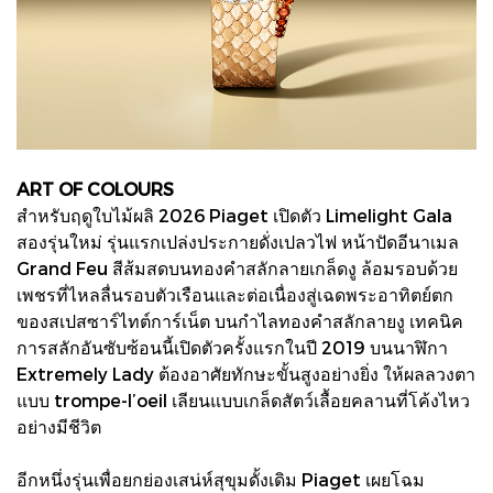
ART OF COLOURS
สำหรับฤดูใบไม้ผลิ 2026 Piaget เปิดตัว Limelight Gala
สองรุ่นใหม่ รุ่นแรกเปล่งประกายดั่งเปลวไฟ หน้าปัดอีนาเมล
Grand Feu สีส้มสดบนทองคำสลักลายเกล็ดงู ล้อมรอบด้วย
เพชรที่ไหลลื่นรอบตัวเรือนและต่อเนื่องสู่เฉดพระอาทิตย์ตก
ของสเปสซาร์ไทต์การ์เน็ต บนกำไลทองคำสลักลายงู เทคนิค
การสลักอันซับซ้อนนี้เปิดตัวครั้งแรกในปี 2019 บนนาฬิกา
Extremely Lady ต้องอาศัยทักษะขั้นสูงอย่างยิ่ง ให้ผลลวงตา
แบบ trompe-l’oeil เลียนแบบเกล็ดสัตว์เลื้อยคลานที่โค้งไหว
อย่างมีชีวิต
อีกหนึ่งรุ่นเพื่อยกย่องเสน่ห์สุขุมดั้งเดิม Piaget เผยโฉม