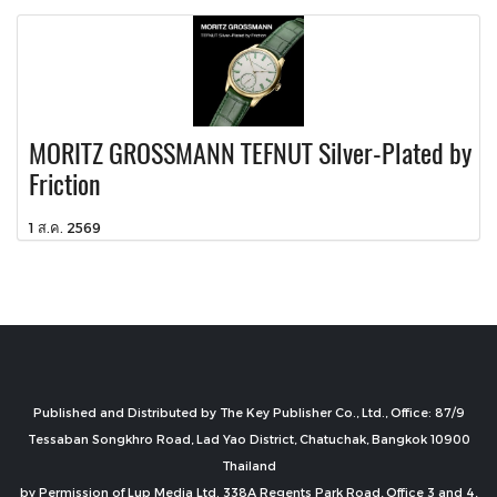
MORITZ GROSSMANN TEFNUT Silver-Plated by
Friction
1 ส.ค. 2569
Published and Distributed by The Key Publisher Co., Ltd., Office: 87/9
Tessaban Songkhro Road, Lad Yao District, Chatuchak, Bangkok 10900
Thailand
by Permission of Lup Media Ltd. 338A Regents Park Road, Office 3 and 4,