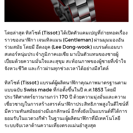
โดยล่าสุด ทิสโซต์ (Tissot) ได้เปิดตัวแคมเปญที่ถ่ายทอดเรื่อง
ราวของนาฬิกา เจนเทิลแมน (Gentleman) ผ่านมุมมองอัน
ร่วมสมัย โดยมี อีดงอุค (Lee Dong-wook) แบรนด์แอมบา
สเดอร์หนุ่มประจำภูมิภาคเอเชีย มาเป็นตัวแทนของชายผู้
เปี่ยมด้วยความมั่นใจและสุขุม สะท้อนภาพของผู้ชายที่เข้าใจ
จังหวะชีวิต และก้าวผ่านทุกช่วงเวลาได้อย่างมีสไตล์
ทิสโซต์ (Tissot) แบรนด์ผู้ผลิตนาฬิกาคุณภาพมาตรฐานตาม
แบบฉบับ Swiss made ที่ก่อตั้งขึ้นในปี ค.ศ.1853 โดยมี
ประวัติศาสตร์ยาวนานกว่า 170 ปี ด้วยความมุ่งมั่นและความ
เชี่ยวชาญในการสร้างสรรค์นาฬิกาประสิทธิภาพสูงในดีไซน์ที่
มีความทันสมัยอย่างมีเอกลักษณ์ อีกทั้งยังเป็นแบรนด์ที่ได้การ
ยอมรับในแวดวงกีฬา ในฐานะผู้ผลิตนาฬิกาที่มีเทคโนโลยี
ระบบจับเวลาด้านความเที่ยงตรงแม่นยำสูงสุด