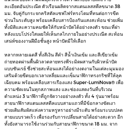
ละเอียดอันประณีต ตัวเรือนผลิตจากสแตนเลสสตีลขนาด 38
มม. จับคู่กับกระจกคริสตัลแซฟไฟร์ทรงโดมที่ทนต่อการขีด
ข่วนในระดับสูง พร้อมเคลือบสารป้องกันแสงสะท้อน ช่วยเพิ่ม
ทั้งมิติและความคมชัดให้กับหน้าปัดได้อย่างลงตัว ขณะที่ฝา
หลังแบบโปร่งใสเผยให้เห็นกลไกภายในอย่างประณีต สะท้อน
เสน่ห์ของงานฝีมือชั้นสูง หน้าปัดมีให้เลือก
หลากหลายเฉดสี ทั้งสีเงิน สีดำ สีน้ำเงินเข้ม และสีเขียวเข้ม
ถ่ายทอดผ่านพื้นผิวลวดลายทรงพีระมิดผสานกับผิวหน้าปัด
แบบซันเรย์ ซึ่งช่วยสะท้อนแสงได้อย่างงดงามในแต่ละมุมมอง
เสริมด้วยขีดบอกเวลาเหลี่ยมและเข็มนาฬิกาทรงกริชที่ให้ลุค
เฉียบคม พร้อมเคลือบสารเรืองแสง Super-LumiNova® เพื่อ
ความชัดเจนในทุกสภาพแสง และช่องแสดงวันที่บริเวณ
ตำแหน่ง 3 นาฬิกาที่ถูกจัดวางอย่างลงตัว ทั้ง 4 รุ่นมาพร้อม
สายนาฬิกาสแตนเลสสตีลแบบสามแถวที่มีข้อกลางขัดเงา
ช่วยเติมสัมผัสแห่งความหรูหราอย่างมีระดับ พร้อมระบบปลด
สายแบบรวดเร็ว เพื่อรองรับการเปลี่ยนสายได้อย่างสะดวก อีก
ทั้งยังสามารถใช้งานร่วมกับสายนาฬิกาขนาด 18 มม. จาก