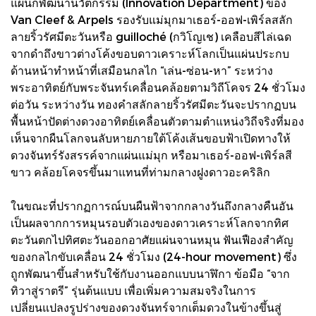
แผนกพัฒนานวัตกรรม (Innovation Department) ของ
Van Cleef & Arpels รองรับแม่มุกมาเธอร์-ออฟ-เพิร์ลสลัก
ลายริ้วรัศมีตะวันหรือ guilloché (กวิโญเช) เคลือบสีไล่เฉด
จากดำถึงขาวต่างโค้งขอบดาวเคราะห์โลกเป็นแผ่นประกบ
ด้านหน้าทำหน้าที่เสมือนกลไก “เล่น-ซ่อน-หา” ระหว่าง
พระอาทิตย์กับพระจันทร์เคลื่อนคล้อยตามวิถีโคจร 24 ชั่วโมง
ต่อวัน ระหว่างวัน ทองคำสลักลายริ้วรัศมีตะวันจะปรากฏบน
พื้นหน้าปัดต่างดวงอาทิตย์เคลื่อนตัวตามตำแหน่งวิถีจริงที่มอง
เห็นจากผืนโลกจนลับหายภายใต้โค้งเส้นขอบฟ้าเปิดทางให้
ดวงจันทร์รังสรรค์จากแผ่นแม่มุก หรือมาเธอร์-ออฟ-เพิร์ลสี
ขาว คล้อยโคจรขึ้นมาแทนที่ท่ามกลางฝูงดาวอะคริลิก
ในขณะที่ปรากฏการณ์บนผืนฟ้าจากกลางวันถึงกลางคืนอัน
เป็นผลจากการหมุนรอบตัวเองของดาวเคราะห์โลกจากทิศ
ตะวันตกไปทิศตะวันออกอาศัยแผ่นจานหมุน ฟันเฟืองสำคัญ
ของกลไกขับเคลื่อน 24 ชั่วโมง (24-hour movement) ซึ่ง
ถูกพัฒนาขึ้นสำหรับใช้กับงานออกแบบนาฬิกา ข้อมือ “จาก
ทิวาสู่ราตรี” รุ่นต้นแบบ เพื่อเพิ่มความสมจริงในการ
เปลี่ยนแปลงรูปร่างของดวงจันทร์จากเต็มดวงในข้างขึ้นสู่