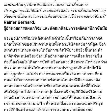
animation) เพื่อหลีกเลี่ยงความคลาดเคลื่อนทาง
ปรากฏการณ์ดิถีจันทร์ เราต้องคำนึงถึงการเปลี่ยนแปลงต่างๆ
ที่จะเกิดขึ้นระหว่างการเคลื่อนตัวตามวงโคจรของดวงจันทร์”
Rainer Bernard,
ผู้อำนวยการแผนกวิจัย และพัฒนาศิลปะการผลิตนาฬิกาข้อมือ
กระบวนการพัฒนาเชิงเทคนิคดำเนินขึ้นพร้อมกับการกำจัด
มวลน้ำหนักของแผ่นจานหมุนทั้งหลายให้ลดลงมากที่สุด ซึ่งก็
เท่ากับว่าแต่ละแผ่นจะได้รับการผลิตให้บางตัวยิ่งขึ้นก่อนนำ
มาจัดตำแหน่งเรียงซ้อนเพื่ออำนวยต่อการเคลื่อนตัวราบรื่น
ต่อเนื่องโดยไม่เกิดการขัดสี หรือก่อแรงเสียดทานใดๆ ระหว่าง
กัน มอบความมั่นใจในการก่อภาพปรากฏบนผืนหน้าปัดได้
อย่างถูกต้อง แม่นยำ ตรงตามความเป็นจริง กว่าหลายเดือน
หมดไปกับการทดสอบระบบซ้อนกลไก ช่างฝีมือของเราจึง
สามารถสรรค์สร้างระบบขับเคลื่อนหุ่นกลตามสั่งที่ลื่นไหล
เพื่อให้ผู้สวมใส่สามารถกดปุ่มสั่งงานเรียกดูดิถีจันทร์ได้บ่อย
ตามต้องการ งานออกแบบการยศาสตร์ทั้งหมด รวมถึงการ
ประกอบระบบซ้อนกลไก ทั้งหน่วยตั้งเวลา และหน่วยปรับรูป
ทรงดิถีจันทร์ตามลำดับด้วยการควบคุมจากเม็ดมะยม