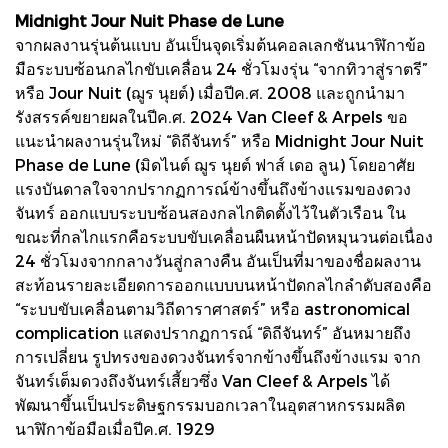
Midnight Jour Nuit Phase de Lune
จากผลงานรุ่นต้นแบบ อันเป็นจุดเริ่มต้นคอลเลกชันนาฬิกาข้อ
มือระบบซ้อนกลไกขับเคลื่อน 24 ชั่วโมงรุ่น “จากทิวาสู่ราตรี”
หรือ Jour Nuit (ฌูร นุยต์) เมื่อปีค.ศ. 2008 และถูกนำมา
รังสรรค์ขยายผลในปีค.ศ. 2024 Van Cleef & Arpels ขอ
แนะนำผลงานรุ่นใหม่ “ดิถีจันทร์” หรือ Midnight Jour Nuit
Phase de Lune (มิดไนต์ ฌูร นุยต์ ฟาส์ เดอ ลูน) โดยอาศัย
แรงบันดาลใจจากปรากฏการณ์ข้างขึ้นถึงข้างแรมของดวง
จันทร์ ออกแบบระบบซ้อนสองกลไกติดตั้งไว้ในตัวเรือน ใน
ขณะที่กลไกแรกคือระบบขับเคลื่อนผืนหน้าปัดหมุนวนต่อเนื่อง
24 ชั่วโมงจากกลางวันสู่กลางคืน อันเป็นที่มาของชื่อผลงาน
สะท้อนรายละเอียดการออกแบบบนหน้าปัดกลไกลำดับสองคือ
“ระบบขับเคลื่อนตามวิถีดาราศาสตร์” หรือ astronomical
complication แสดงปรากฏการณ์ “ดิถีจันทร์” อันหมายถึง
การเปลี่ยน รูปทรงของดวงจันทร์จากข้างขึ้นถึงข้างแรม จาก
จันทร์เต็มดวงถึงจันทร์เสี้ยวซึ่ง Van Cleef & Arpels ได้
พัฒนาขึ้นเป็นประดิษฐกรรมบอกเวลาในอุตสาหกรรมผลิต
นาฬิกาข้อมือเมื่อปีค.ศ. 1929