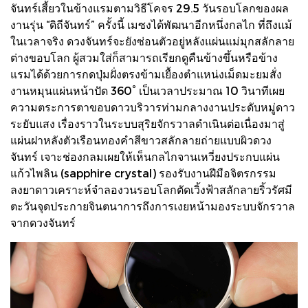
จันทร์เสี้ยวในข้างแรมตามวิธีโคจร 29.5 วันรอบโลกของผล
งานรุ่น “ดิถีจันทร์” ครั้งนี้ เมซงได้พัฒนาอีกหนึ่งกลไก ที่ถึงแม้
ในเวลาจริง ดวงจันทร์จะยังซ่อนตัวอยู่หลังแผ่นแม่มุกสลักลาย
ต่างขอบโลก ผู้สวมใส่ก็สามารถเรียกดูคืนข้างขึ้นหรือข้าง
แรมได้ด้วยการกดปุ่มฝั่งตรงข้ามเยื้องตำแหน่งเม็ดมะยมสั่ง
งานหมุนแผ่นหน้าปัด 360° เป็นเวลาประมาณ 10 วินาทีเผย
ความตระการตาขอบดาวบริวารท่ามกลางงานประดับหมู่ดาว
ระยับแสง เรื่องราวในระบบสุริยจักรวาลดำเนินต่อเนื่องมาสู่
แผ่นฝาหลังตัวเรือนทองคำสีขาวสลักลายถ่ายแบบผิวดวง
จันทร์ เจาะช่องกลมเผยให้เห็นกลไกจานเหวี่ยงประกบแผ่น
แก้วไพลิน (sapphire crystal) รองรับงานฝีมือจิตรกรรม
ลงยาดาวเคราะห์จำลองวนรอบโลกตัดเวิ้งฟ้าสลักลายริ้วรัศมี
ตะวันจุดประกายจินตนาการถึงการเงยหน้ามองระบบจักรวาล
จากดวงจันทร์