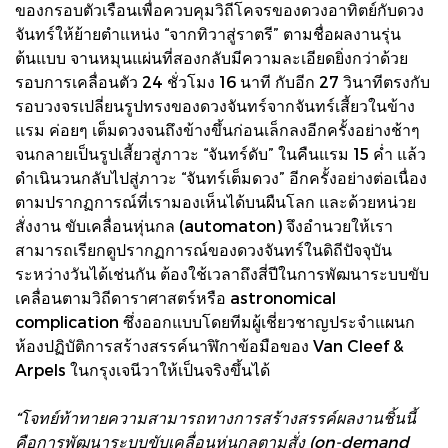
ของกรอบตัวเรือนเพื่อควบคุมวิถีโคจรของดวงอาทิตย์กับดวง
จันทร์ให้ย้ายตำแหน่ง “จากทิวาสู่ราตรี” ตามชื่อผลงานรุ่น
ต้นแบบ จานหมุนแผ่นที่สองกลับมีความละเอียดยิ่งกว่าด้วย
รอบการเคลื่อนตัว 24 ชั่วโมง 16 นาที กับอีก 27 วินาทีตรงกับ
รอบวงจรเปลี่ยนรูปทรงของดวงจันทร์จากจันทร์เสี้ยวในข้าง
แรม ค่อยๆ เต็มดวงจนถึงข้างขึ้นก่อนเล็กลงอีกครั้งอย่างช้าๆ
จนกลายเป็นรูปเสี้ยวสู่ภาวะ “จันทร์ดับ” ในคืนแรม 15 ค่ำ แล้ว
ดำเนินวนกลับไปสู่ภาวะ “จันทร์เต็มดวง” อีกครั้งอย่างต่อเนื่อง
ตามปรากฏการณ์ที่เรามองเห็นได้บนผืนโลก และด้วยหน่วย
สั่งงาน ขับเคลื่อนหุ่นกล (automaton) จึงอำนวยให้เรา
สามารถเรียกดูปรากฏการณ์ของดวงจันทร์ในดิถีปัจจุบัน
ระหว่างวันได้เช่นกัน ต้องใช้เวลาถึงสี่ปีในการพัฒนาระบบขับ
เคลื่อนตามวิถีดาราศาสตร์หรือ astronomical
complication ซึ่งออกแบบโดยทีมผู้เชี่ยวชาญประจำแผนก
ห้องปฏิบัติการสร้างสรรค์นาฬิกาข้อมือของ Van Cleef &
Arpels ในกรุงเจนีวาให้เป็นจริงขึ้นได้
“โจทย์ท้าทายความสามารถทางการสร้างสรรค์ผลงานชิ้นนี้
คือการพัฒนาระบบขับเคลื่อนหุ่นกลตามสั่ง (on-demand