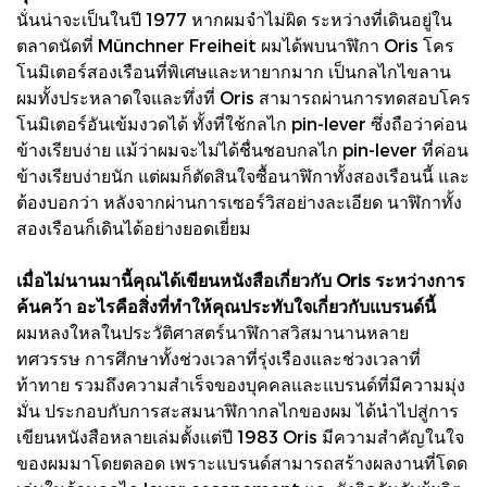
นั่นน่าจะเป็นในปี 1977 หากผมจำไม่ผิด ระหว่างที่เดินอยู่ใน
ตลาดนัดที่ Münchner Freiheit ผมได้พบนาฬิกา Oris โคร
โนมิเตอร์สองเรือนที่พิเศษและหายากมาก เป็นกลไกไขลาน
ผมทั้งประหลาดใจและทึ่งที่ Oris สามารถผ่านการทดสอบโคร
โนมิเตอร์อันเข้มงวดได้ ทั้งที่ใช้กลไก pin-lever ซึ่งถือว่าค่อน
ข้างเรียบง่าย แม้ว่าผมจะไม่ได้ชื่นชอบกลไก pin-lever ที่ค่อน
ข้างเรียบง่ายนัก แต่ผมก็ตัดสินใจซื้อนาฬิกาทั้งสองเรือนนี้ และ
ต้องบอกว่า หลังจากผ่านการเซอร์วิสอย่างละเอียด นาฬิกาทั้ง
สองเรือนก็เดินได้อย่างยอดเยี่ยม
เมื่อไม่นานมานี้คุณได้เขียนหนังสือเกี่ยวกับ Oris ระหว่างการ
ค้นคว้า อะไรคือสิ่งที่ทำให้คุณประทับใจเกี่ยวกับแบรนด์นี้
ผมหลงใหลในประวัติศาสตร์นาฬิกาสวิสมานานหลาย
ทศวรรษ การศึกษาทั้งช่วงเวลาที่รุ่งเรืองและช่วงเวลาที่
ท้าทาย รวมถึงความสำเร็จของบุคคลและแบรนด์ที่มีความมุ่ง
มั่น ประกอบกับการสะสมนาฬิกากลไกของผม ได้นำไปสู่การ
เขียนหนังสือหลายเล่มตั้งแต่ปี 1983 Oris มีความสำคัญในใจ
ของผมมาโดยตลอด เพราะแบรนด์สามารถสร้างผลงานที่โดด