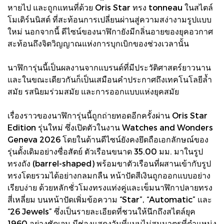
หายไป และถูกแทนที่ด้วย Oris Star ทรง tonneau ในสไตล์
โมเดิร์นนิสต์ ที่สะท้อนการเปลี่ยนผ่านสู่ความสง่างามรูปแบบ
ใหม่ นอกจากนี้ ดีไซน์ของนาฬิกายังมีกลิ่นอายของยุคอวกาศ
สะท้อนถึงจิตวิญญาณแห่งการบุกเบิกของช่วงเวลานั้น
นาฬิการุ่นนี้เป็นผลงานจากแบรนด์ที่มีประวัติศาสตร์ยาวนาน
และในขณะเดียวกันก็เป็นเสมือนคำประกาศถึงเทคโนโลยีล้ำ
สมัย รสนิยมร่วมสมัย และการออกแบบแห่งยุคสมัย
เรื่องราวของนาฬิการุ่นนี้ถูกถ่ายทอดอีกครั้งผ่าน Oris Star
Edition รุ่นใหม่ ซึ่งเปิดตัวในงาน Watches and Wonders
Geneva 2026 โดยในด้านดีไซน์ยังคงยึดถือเอกลักษณ์ของ
รุ่นดั้งเดิมอย่างซื่อสัตย์ ตัวเรือนขนาด 35.00 มม. มาในรูป
ทรงถัง (barrel-shaped) พร้อมขาตัวเรือนที่ผสานเข้ากับรูป
ทรงโดยรวมได้อย่างกลมกลืน หน้าปัดสีเงินถูกออกแบบอย่าง
เรียบง่าย ด้วยหลักชั่วโมงทรงแท่งคู่และเข็มนาฬิกาปลายทรง
สี่เหลี่ยม บนหน้าปัดเพิ่มข้อความ “Star”, “Automatic” และ
“26 Jewels” ซึ่งเป็นรายละเอียดที่ชวนให้นึกถึงสไตล์ยุค
1960 อย่างชัดเจน มีช่องแสดงวันที่แบบไม่สมมาตรที่ตำแหน่ง