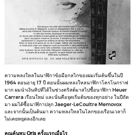
ความหลงใหลในนาฬิกาข้อมือกลไกของผมเริ่มต้นขึ้นในปี
1964 ตอนอายุ 17 ปี ตอนนั้นผมหลงใหลนาฬิกาโครโนกราฟ
มาก ผมนำเงินทิปที่ได้ในช่วงคริสต์มาสไปซื้อนาฬิกา Heuer
Carrera เรือนใหม่ และนั่นคือจุดเริ่มต้นของทุกอย่าง ในปีถัด
มา ผมได้ซื้อนาฬิกาปลุก Jaeger-LeCoultre Memovox
และจากนั้นเป็นต้นมา ความหลงใหลในโลกของเรือนเวลาก็
ไม่เคยหยุดลงอีกเลย
คุณค้นพบ Oris ครั้งแรกเมื่อไร