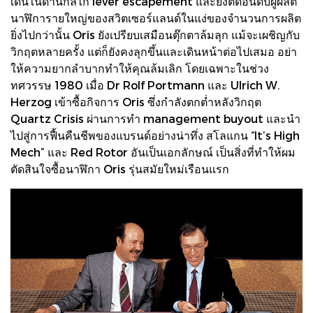
เด่นในด้านกลไก lever escapement และยังติดอันดับผู้ผลิต
นาฬิการายใหญ่ของสวิตเซอร์แลนด์ในแง่ของจำนวนการผลิต
ยิ่งไปกว่านั้น Oris ยังเปรียบเสมือนตุ๊กตาล้มลุก แม้จะเผชิญกับ
วิกฤตหลายครั้ง แต่ก็ยังคงลุกขึ้นและเดินหน้าต่อไปเสมอ อย่า
ให้ความยากลำบากทำให้คุณล้มเลิก โดยเฉพาะในช่วง
ทศวรรษ 1980 เมื่อ Dr Rolf Portmann และ Ulrich W.
Herzog เข้าซื้อกิจการ Oris ซึ่งกำลังตกต่ำหลังวิกฤต
Quartz Crisis ผ่านการทำ management buyout และนำ
ไปสู่การฟื้นคืนชีพของแบรนด์อย่างน่าทึ่ง สโลแกน “It’s High
Mech” และ Red Rotor อันเป็นเอกลักษณ์ เป็นสิ่งที่ทำให้ผม
ตัดสินใจซื้อนาฬิกา Oris รุ่นสมัยใหม่เรือนแรก