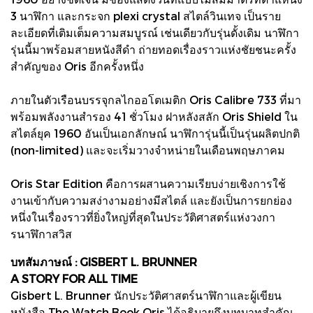
3 นาฬิกา และกระจก plexi crystal สไตล์วินเทจ เป็นราย
ละเอียดที่เติมเต็มความสมบูรณ์ เช่นเดียวกับรุ่นดั้งเดิม นาฬิกา
รุ่นนี้มาพร้อมสายหนังสีดำ ถ่ายทอดเรื่องราวแห่งชัยชนะครั้ง
สำคัญของ Oris อีกครั้งหนึ่ง
ภายในตัวเรือนบรรจุกลไกออโตเมติก Oris Calibre 733 ที่มา
พร้อมพลังงานสำรอง 41 ชั่วโมง ฝาหลังสลัก Oris Shield ใน
สไตล์ยุค 1960 อันเป็นเอกลักษณ์ นาฬิการุ่นนี้เป็นรุ่นผลิตปกติ
(non-limited) และจะเริ่มวางจำหน่ายในเดือนพฤษภาคม
Oris Star Edition คือการผสานความเรียบง่ายเชิงการใช้
งานเข้ากับความสง่างามอย่างมีสไตล์ และยังเป็นการยกย่อง
หนึ่งในเรื่องราวที่ยิ่งใหญ่ที่สุดในประวัติศาสตร์แห่งวงกา
รนาฬิกาสวิส
บทสัมภาษณ์ : GISBERT L. BRUNNER
A STORY FOR ALL TIME
Gisbert L. Brunner นักประวัติศาสตร์นาฬิกาและผู้เขียน
หนังสือ The Watch Book Oris ได้อธิบายถึงบทบาทสำคัญ